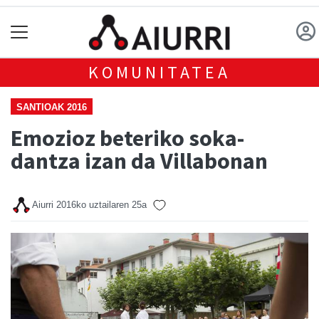
KOMUNITATEA
SANTIOAK 2016
Emozioz beteriko soka-
dantza izan da Villabonan
Aiurri
2016ko uztailaren 25a