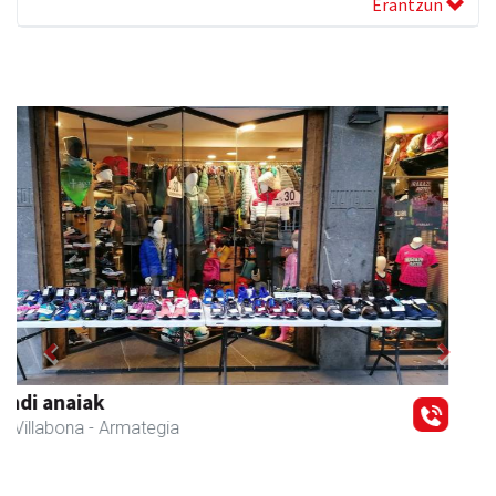
Erantzun
Previous
Next
Amane
Amasa-Villabona
- Arropa-dendak