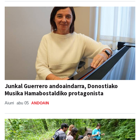
Junkal Guerrero andoaindarra, Donostiako
Musika Hamabostaldiko protagonista
Aiurri
abu 05
ANDOAIN