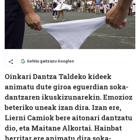
Gehitu gaitzazu Googlen
Oinkari Dantza Taldeko kideek
animatu dute giroa eguerdian soka-
dantzaren ikuskizunarekin. Emozioz
beteriko uneak izan dira. Izan ere,
Lierni Camiok bere aitonari dantzatu
dio, eta Maitane Alkortai. Hainbat
herritar ere animatu dira soka-