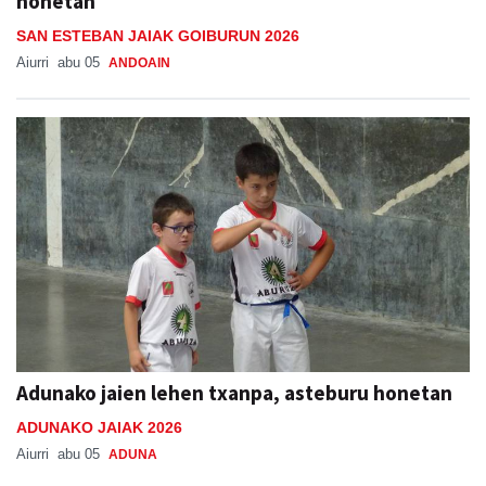
honetan
SAN ESTEBAN JAIAK GOIBURUN 2026
Aiurri
abu 05
ANDOAIN
Adunako jaien lehen txanpa, asteburu honetan
ADUNAKO JAIAK 2026
Aiurri
abu 05
ADUNA