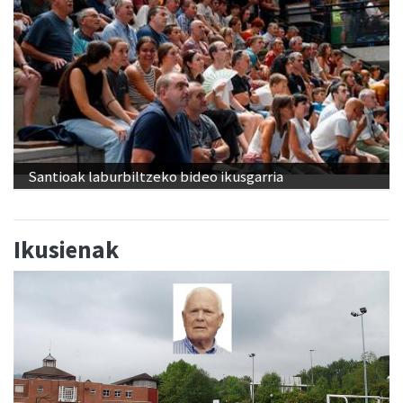
Santioak laburbiltzeko bideo ikusgarria
Ikusienak