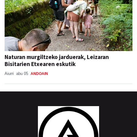
Naturan murgiltzeko jarduerak, Leizaran
Bisitarien Etxearen eskutik
Aiurri
abu 05
ANDOAIN