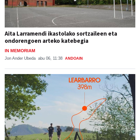
Aita Larramendi ikastolako sortzaileen eta
ondorengoen arteko katebegia
IN MEMORIAM
Jon Ander Ubeda
abu 06, 11:38
ANDOAIN