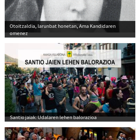
Otoitzaldia, larunbat honetan, Ama Kandidaren
omenez
Santio jaiak: Udalaren lehen balorazioa