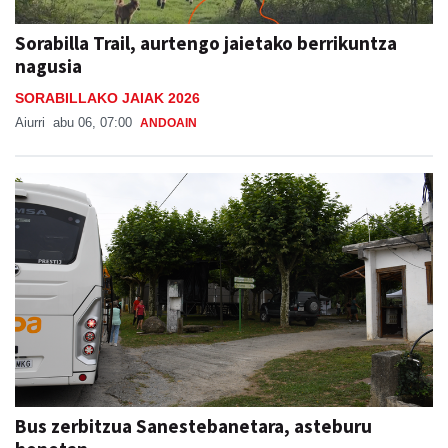
Sorabilla Trail, aurtengo jaietako berrikuntza
nagusia
SORABILLAKO JAIAK 2026
Aiurri
abu 06, 07:00
ANDOAIN
Bus zerbitzua Sanestebanetara, asteburu