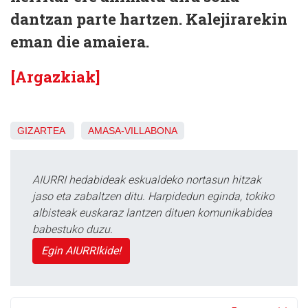
dantzan parte hartzen. Kalejirarekin
eman die amaiera.
[Argazkiak]
GIZARTEA
AMASA-VILLABONA
AIURRI hedabideak eskualdeko nortasun hitzak
jaso eta zabaltzen ditu. Harpidedun eginda, tokiko
albisteak euskaraz lantzen dituen komunikabidea
babestuko duzu.
Egin AIURRIkide!