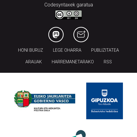
Codesyntaxek garatua
HONI BURUZ
LEGE OHARRA
PUBLIZITATEA
ARAUAK
HARREMANETARAKO
RSS