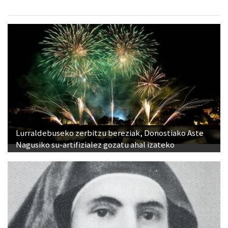
Lurraldebuseko zerbitzu bereziak, Donostiako Aste
Nagusiko su-artifizialez gozatu ahal izateko