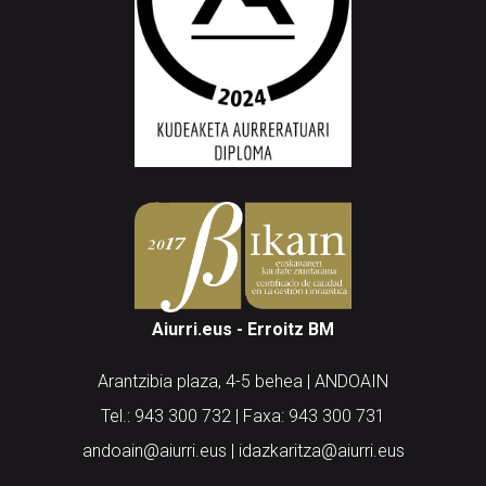
Aiurri.eus - Erroitz BM
Arantzibia plaza, 4-5 behea | ANDOAIN
Tel.: 943 300 732 | Faxa: 943 300 731
andoain@aiurri.eus | idazkaritza@aiurri.eus