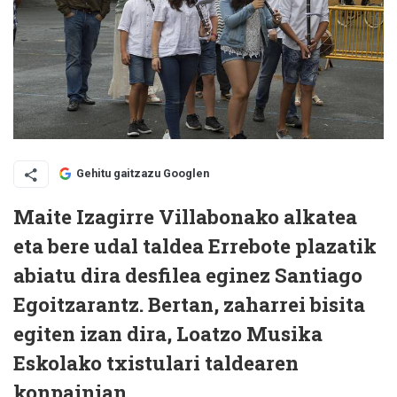
Gehitu gaitzazu Googlen
Maite Izagirre Villabonako alkatea
eta bere udal taldea Errebote plazatik
abiatu dira desfilea eginez Santiago
Egoitzarantz. Bertan, zaharrei bisita
egiten izan dira, Loatzo Musika
Eskolako txistulari taldearen
konpainian.