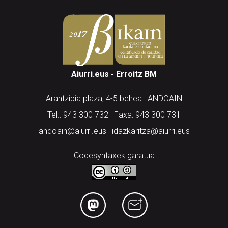
Aiurri.eus - Erroitz BM
Arantzibia plaza, 4-5 behea | ANDOAIN
Tel.: 943 300 732 | Faxa: 943 300 731
andoain@aiurri.eus | idazkaritza@aiurri.eus
Codesyntaxek garatua