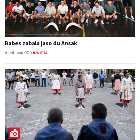
Babes zabala jaso du Ansak
Aiurri
abu 07
URNIETA