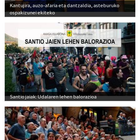
Kantujira, auzo-afaria eta dantzaldia, asteburuko
ospakizunei ekiteko
Santio jaiak: Udalaren lehen balorazioa