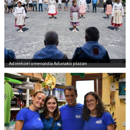
Adinekoei omenaldia Adunako plazan