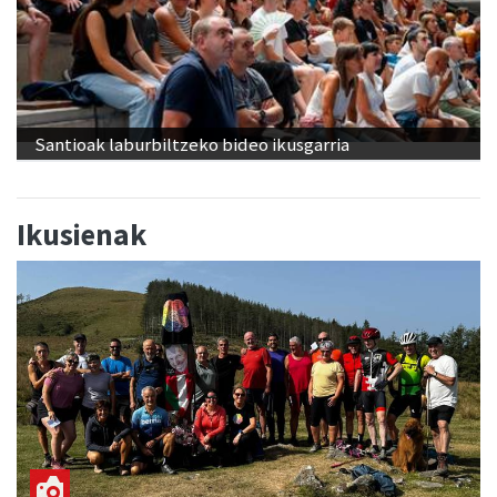
Santioak laburbiltzeko bideo ikusgarria
Ikusienak