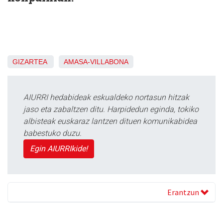
GIZARTEA
AMASA-VILLABONA
AIURRI hedabideak eskualdeko nortasun hitzak
jaso eta zabaltzen ditu. Harpidedun eginda, tokiko
albisteak euskaraz lantzen dituen komunikabidea
babestuko duzu.
Egin AIURRIkide!
Erantzun