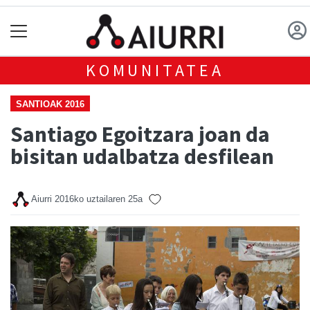
KOMUNITATEA
SANTIOAK 2016
Santiago Egoitzara joan da
bisitan udalbatza desfilean
Aiurri
2016ko uztailaren 25a