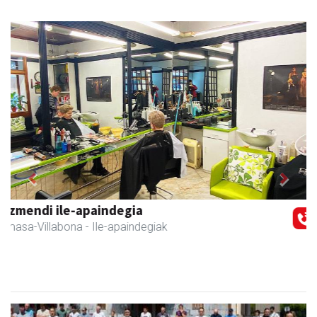
Previous
Next
Sahatsa belar-denda eta dietetika zentrua
Amasa-Villabona
- Belar-denda