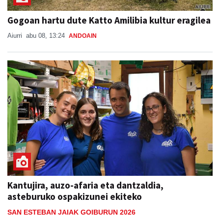
Gogoan hartu dute Katto Amilibia kultur eragilea
Aiurri
abu 08, 13:24
ANDOAIN
Kantujira, auzo-afaria eta dantzaldia,
asteburuko ospakizunei ekiteko
SAN ESTEBAN JAIAK GOIBURUN 2026