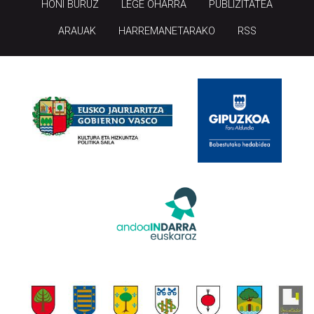
HONI BURUZ
LEGE OHARRA
PUBLIZITATEA
ARAUAK
HARREMANETARAKO
RSS