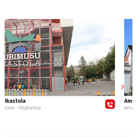
Previous
Next
Amasa-Villabonako Udala
Amasa-Villabona
- Udaletxeak