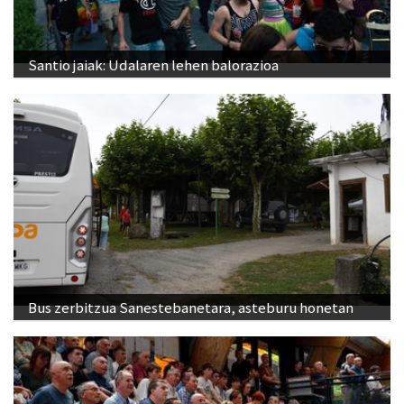
Santio jaiak: Udalaren lehen balorazioa
Bus zerbitzua Sanestebanetara, asteburu honetan