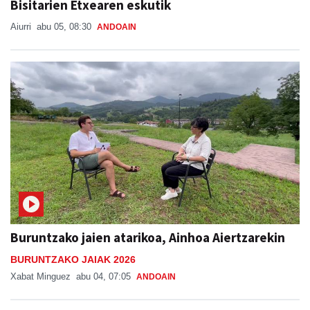
Bisitarien Etxearen eskutik
Aiurri
abu 05, 08:30
ANDOAIN
Buruntzako jaien atarikoa, Ainhoa Aiertzarekin
BURUNTZAKO JAIAK 2026
Xabat Minguez
abu 04, 07:05
ANDOAIN