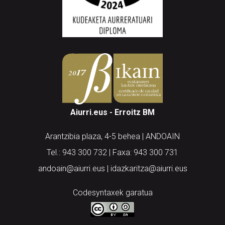
Aiurri.eus - Erroitz BM
Arantzibia plaza, 4-5 behea | ANDOAIN
Tel.: 943 300 732 | Faxa: 943 300 731
andoain@aiurri.eus | idazkaritza@aiurri.eus
Codesyntaxek garatua