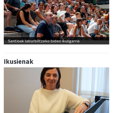
Santioak laburbiltzeko bideo ikusgarria
Ikusienak