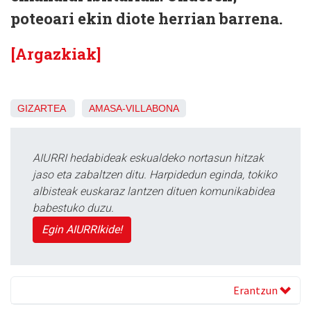
poteoari ekin diote herrian barrena.
[Argazkiak]
GIZARTEA
AMASA-VILLABONA
AIURRI hedabideak eskualdeko nortasun hitzak
jaso eta zabaltzen ditu. Harpidedun eginda, tokiko
albisteak euskaraz lantzen dituen komunikabidea
babestuko duzu.
Egin AIURRIkide!
Erantzun