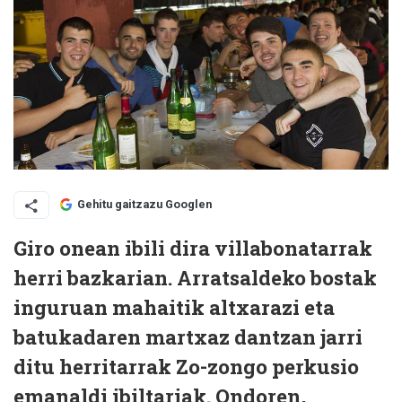
Gehitu gaitzazu Googlen
Giro onean ibili dira villabonatarrak
herri bazkarian. Arratsaldeko bostak
inguruan mahaitik altxarazi eta
batukadaren martxaz dantzan jarri
ditu herritarrak Zo-zongo perkusio
emanaldi ibiltariak. Ondoren,