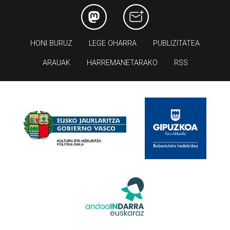
HONI BURUZ
LEGE OHARRA
PUBLIZITATEA
ARAUAK
HARREMANETARAKO
RSS