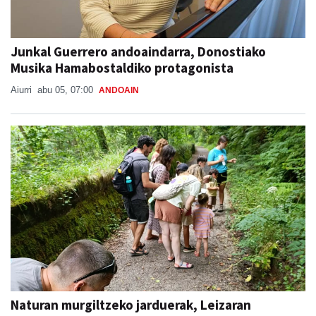
Junkal Guerrero andoaindarra, Donostiako
Musika Hamabostaldiko protagonista
Aiurri
abu 05, 07:00
ANDOAIN
Naturan murgiltzeko jarduerak, Leizaran