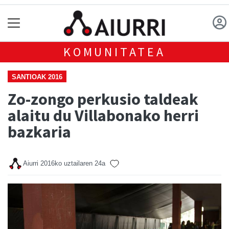
KOMUNITATEA
SANTIOAK 2016
Zo-zongo perkusio taldeak
alaitu du Villabonako herri
bazkaria
Aiurri
2016ko uztailaren 24a