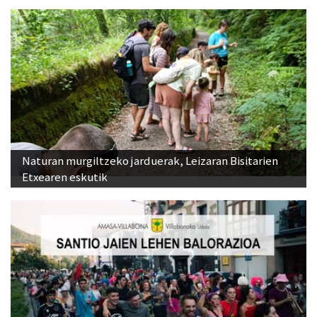
Naturan murgiltzeko jarduerak, Leizaran Bisitarien
Etxearen eskutik