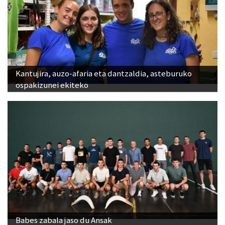
Kantujira, auzo-afaria eta dantzaldia, asteburuko
ospakizunei ekiteko
Babes zabala jaso du Ansak