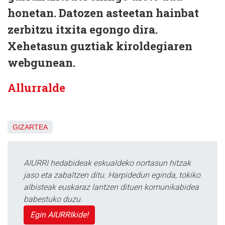
honetan. Datozen asteetan hainbat
zerbitzu itxita egongo dira.
Xehetasun guztiak kiroldegiaren
webgunean.
Allurralde
GIZARTEA
AIURRI hedabideak eskualdeko nortasun hitzak
jaso eta zabaltzen ditu. Harpidedun eginda, tokiko
albisteak euskaraz lantzen dituen komunikabidea
babestuko duzu.
Egin AIURRIkide!