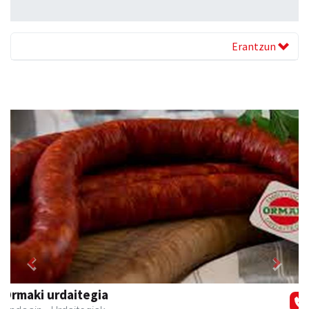
Erantzun
Previous
Next
Goine esnekiak