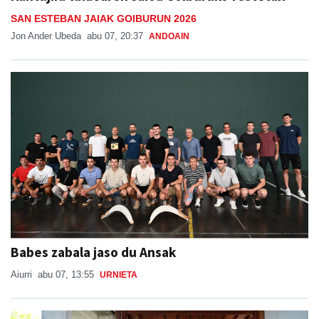
SAN ESTEBAN JAIAK GOIBURUN 2026
Jon Ander Ubeda
abu 07, 20:37
ANDOAIN
Babes zabala jaso du Ansak
Aiurri
abu 07, 13:55
URNIETA