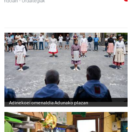
Asteasu
- Esnekiak
Adinekoei omenaldia Adunako plazan