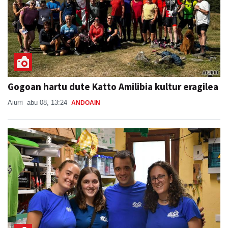
Gogoan hartu dute Katto Amilibia kultur eragilea
Aiurri
abu 08, 13:24
ANDOAIN