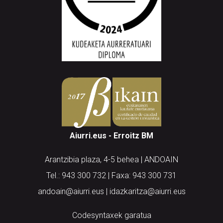
Aiurri.eus - Erroitz BM
Arantzibia plaza, 4-5 behea | ANDOAIN
Tel.: 943 300 732 | Faxa: 943 300 731
andoain@aiurri.eus | idazkaritza@aiurri.eus
Codesyntaxek garatua