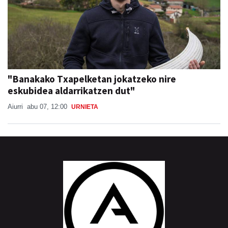
"Banakako Txapelketan jokatzeko nire
eskubidea aldarrikatzen dut"
Aiurri
abu 07, 12:00
URNIETA