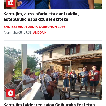
Kantujira, auzo-afaria eta dantzaldia,
asteburuko ospakizunei ekiteko
SAN ESTEBAN JAIAK GOIBURUN 2026
Aiurri
abu 08, 09:31
ANDOAIN
Kantujira taldearen saioa Goiburuko festetan