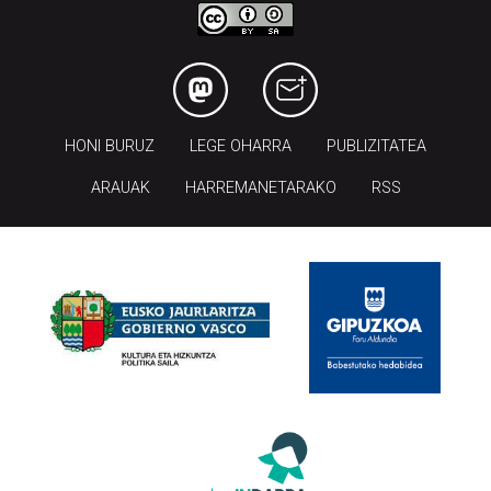
HONI BURUZ
LEGE OHARRA
PUBLIZITATEA
ARAUAK
HARREMANETARAKO
RSS