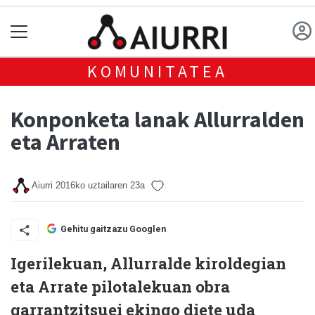
KOMUNITATEA
Konponketa lanak Allurralden
eta Arraten
Aiurri
2016ko uztailaren 23a
Gehitu gaitzazu Googlen
Igerilekuan, Allurralde kiroldegian
eta Arrate pilotalekuan obra
garrantzitsuei ekingo diete uda