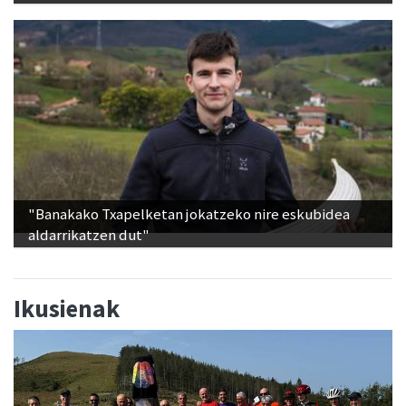
"Banakako Txapelketan jokatzeko nire eskubidea
aldarrikatzen dut"
Ikusienak