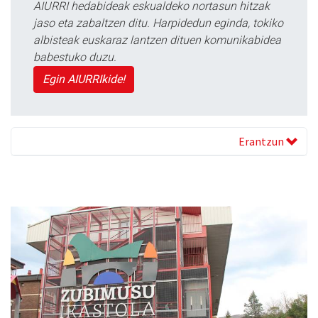
AIURRI hedabideak eskualdeko nortasun hitzak
jaso eta zabaltzen ditu. Harpidedun eginda, tokiko
albisteak euskaraz lantzen dituen komunikabidea
babestuko duzu.
Egin AIURRIkide!
Erantzun