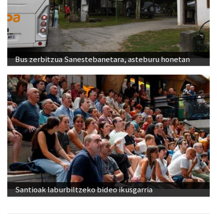
Bus zerbitzua Sanestebanetara, asteburu honetan
Santioak laburbiltzeko bideo ikusgarria