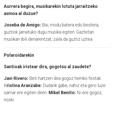
Aurrera begira, musikarekin lotuta jarraitzeko
asmoa al duzue?
Joseba de Amigo:
Bai, modu batera edo bestera,
guztiok jarraituko dugu musika egiten. Gaztetan
musikan ibili denarentzat, zaila da guztiz uztea.
Polaroidarekin
Santioak iristear dira, gogotsu al zaudete?
Javi Rivero:
Beti hartzen dira gogoz herriko festak.
K
ristina Aranzabe:
Dudarik gabe, nahiz eta gero luze
samar ere egiten diren.
Mikel Benito:
Ni ere gogoz,
noski.