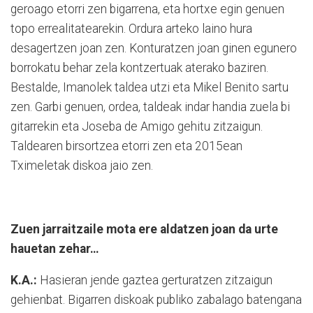
geroago etorri zen bigarrena, eta hortxe egin genuen
topo errealitatearekin. Ordura arteko laino hura
desagertzen joan zen. Konturatzen joan ginen egunero
borrokatu behar zela kontzertuak aterako baziren.
Bestalde, Imanolek taldea utzi eta Mikel Benito sartu
zen. Garbi genuen, ordea, taldeak indar handia zuela bi
gitarrekin eta Joseba de Amigo gehitu zitzaigun.
Taldearen birsortzea etorri zen eta 2015ean
Tximeletak diskoa jaio zen.
Zuen jarraitzaile mota ere aldatzen joan da urte
hauetan zehar…
K.A.:
Hasieran jende gaztea gerturatzen zitzaigun
gehienbat. Bigarren diskoak publiko zabalago batengana