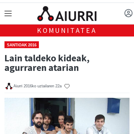
KOMUNITATEA
SANTIOAK 2016
Lain taldeko kideak,
agurraren atarian
Aiurri
2016ko uztailaren 22a