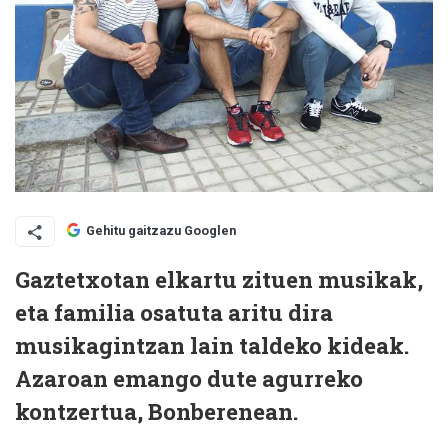
Gehitu gaitzazu Googlen
Gaztetxotan elkartu zituen musikak,
eta familia osatuta aritu dira
musikagintzan lain taldeko kideak.
Azaroan emango dute agurreko
kontzertua, Bonberenean.