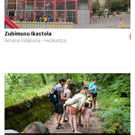
Previous
Next
Zubimusu Ikastola
Amasa-Villabona
- Hezkuntza