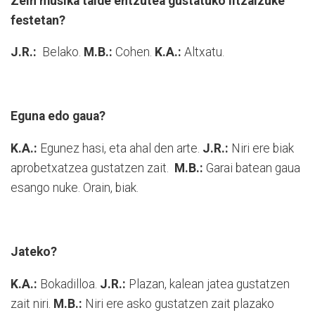
Zein musika talde entzutea gustatuko litzaizuke
festetan?
J.R.:
Belako.
M.B.:
Cohen.
K.A.:
Altxatu.
Eguna edo gaua?
K.A.:
Egunez hasi, eta ahal den arte.
J.R.:
Niri ere biak
aprobetxatzea gustatzen zait.
M.B.:
Garai batean gaua
esango nuke. Orain, biak.
Jateko?
K.A.:
Bokadilloa.
J.R.:
Plazan, kalean jatea gustatzen
zait niri.
M.B.:
Niri ere asko gustatzen zait plazako