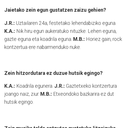
Jaietako zein egun gustatzen zaizu gehien?
J.R.:
Uztailaren 24a, festetako lehendabiziko eguna.
K.A.:
Nik hiru egun aukeratuko nituzke: Lehen eguna,
gazte eguna eta koadrila eguna.
M.B.:
Horiez gain, rock
kontzertua ere nabarmenduko nuke.
Zein hitzordutara ez duzue hutsik egingo?
K.A.:
Koadrila egunera.
J.R.:
Gaztetxeko kontzertura
joango naiz, ziur.
M.B.:
Etxeondoko bazkarira ez dut
hutsik egingo.