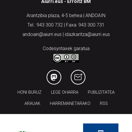
Aiurri.eus - Erroitz BM
Arantzibia plaza, 4-5 behea | ANDOAIN
Tel.: 943 300 732 | Faxa: 943 300 731
andoain@aiurri.eus | idazkaritza@aiurri.eus
Codesyntaxek garatua
HONI BURUZ
LEGE OHARRA
PUBLIZITATEA
ARAUAK
HARREMANETARAKO
RSS