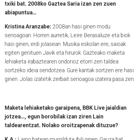
txiki bat. 2008ko Gaztea Saria izan zen zuen
abiapuntua…
Kristina Aranzabe:
2008an hasi ginen modu
serioagoan. Horren aurretik, Leire Berasaluze eta biok
hasi ginen, erdi jolasean. Musika eskolan ere, saioak
egiten genituen Javik eta hirurok. Gazteako maketa
lehiaketa irabaztearen ondorioz etorri zen taldea
sortzeko ideia sendotzea. Gure kantak sortzen ere hasi
ginen. Jolas izatetik zerbait serioagoa izatera pasa zen.
Maketa lehiaketako garaipena, BBK Live jaialdian
jotzea…, egun borobilak izan ziren Lain
taldearentzat. Nolako oroitzapenak dituzue?
K.A.:
Laino batean murgilduta ibili ginen. Gauza bat