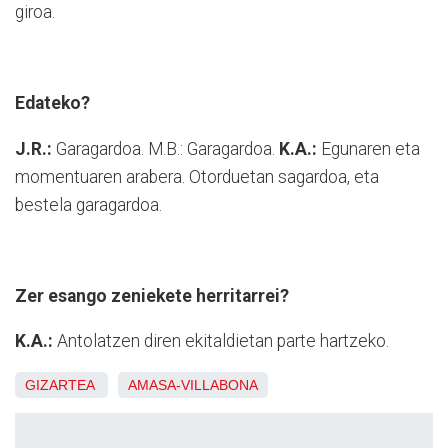
giroa.
Edateko?
J.R.:
Garagardoa. M.B.: Garagardoa.
K.A.:
Egunaren eta
momentuaren arabera. Otorduetan sagardoa, eta
bestela garagardoa.
Zer esango zeniekete herritarrei?
K.A.:
Antolatzen diren ekitaldietan parte hartzeko.
GIZARTEA
AMASA-VILLABONA