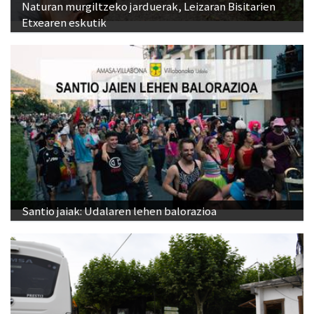
Naturan murgiltzeko jarduerak, Leizaran Bisitarien
Etxearen eskutik
Santio jaiak: Udalaren lehen balorazioa