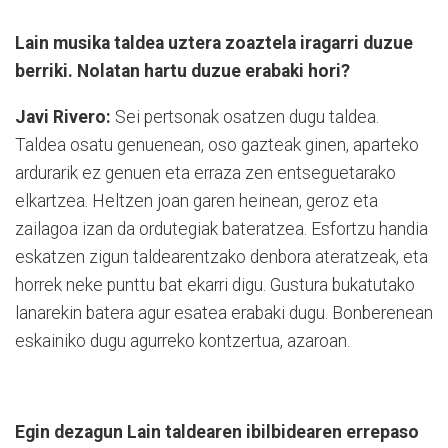
Lain musika taldea uztera zoaztela iragarri duzue
berriki. Nolatan hartu duzue erabaki hori?
Javi Rivero:
Sei pertsonak osatzen dugu taldea.
Taldea osatu genuenean, oso gazteak ginen, aparteko
ardurarik ez genuen eta erraza zen entseguetarako
elkartzea. Heltzen joan garen heinean, geroz eta
zailagoa izan da ordutegiak bateratzea. Esfortzu handia
eskatzen zigun taldearentzako denbora ateratzeak, eta
horrek neke punttu bat ekarri digu. Gustura bukatutako
lanarekin batera agur esatea erabaki dugu. Bonberenean
eskainiko dugu agurreko kontzertua, azaroan.
Egin dezagun Lain taldearen ibilbidearen errepaso