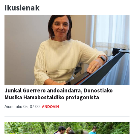
Ikusienak
Junkal Guerrero andoaindarra, Donostiako
Musika Hamabostaldiko protagonista
Aiurri
abu 05, 07:00
ANDOAIN