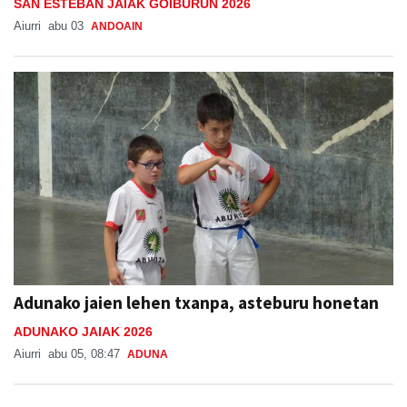
SAN ESTEBAN JAIAK GOIBURUN 2026
Aiurri
abu 03
ANDOAIN
Adunako jaien lehen txanpa, asteburu honetan
ADUNAKO JAIAK 2026
Aiurri
abu 05, 08:47
ADUNA