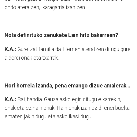
ondo atera zen, ikaragarria izan zen.
Nola definituko zenukete Lain hitz bakarrean?
K.A.:
Guretzat familia da. Hemen ateratzen ditugu gure
alderdi onak eta txarrak.
Hori horrela izanda, pena emango dizue amaierak…
K.A.:
Bai, handia. Gauza asko egin ditugu elkarrekin,
onak eta ez hain onak. Hain onak izan ez direnei buelta
ematen jakin dugu eta asko ikasi dugu.