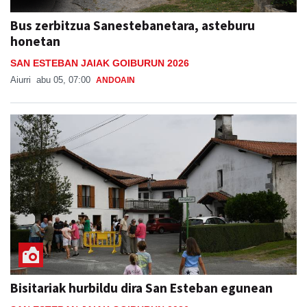
Bus zerbitzua Sanestebanetara, asteburu
honetan
SAN ESTEBAN JAIAK GOIBURUN 2026
Aiurri
abu 05, 07:00
ANDOAIN
Bisitariak hurbildu dira San Esteban egunean