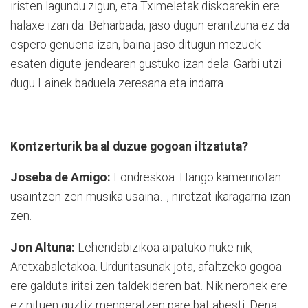
iristen lagundu zigun, eta Tximeletak diskoarekin ere
halaxe izan da. Beharbada, jaso dugun erantzuna ez da
espero genuena izan, baina jaso ditugun mezuek
esaten digute jendearen gustuko izan dela. Garbi utzi
dugu Lainek baduela zeresana eta indarra.
Kontzerturik ba al duzue gogoan iltzatuta?
Joseba de Amigo:
Londreskoa. Hango kamerinotan
usaintzen zen musika usaina…, niretzat ikaragarria izan
zen.
Jon Altuna:
Lehendabizikoa aipatuko nuke nik,
Aretxabaletakoa. Urduritasunak jota, afaltzeko gogoa
ere galduta iritsi zen taldekideren bat. Nik neronek ere
ez nituen guztiz menperatzen pare bat abesti. Dena