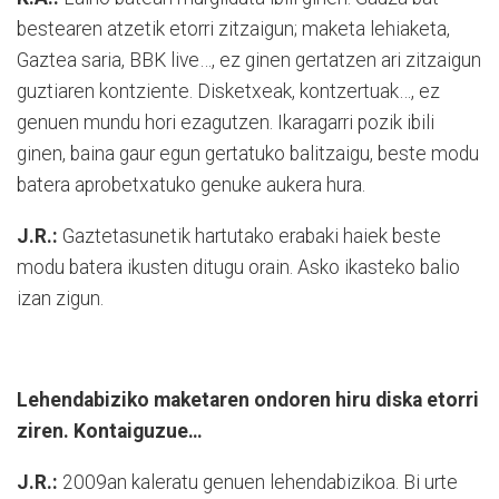
bestearen atzetik etorri zitzaigun; maketa lehiaketa,
Gaztea saria, BBK live…, ez ginen gertatzen ari zitzaigun
guztiaren kontziente. Disketxeak, kontzertuak…, ez
genuen mundu hori ezagutzen. Ikaragarri pozik ibili
ginen, baina gaur egun gertatuko balitzaigu, beste modu
batera aprobetxatuko genuke aukera hura.
J.R.:
Gaztetasunetik hartutako erabaki haiek beste
modu batera ikusten ditugu orain. Asko ikasteko balio
izan zigun.
Lehendabiziko maketaren ondoren hiru diska etorri
ziren. Kontaiguzue…
J.R.:
2009an kaleratu genuen lehendabizikoa. Bi urte