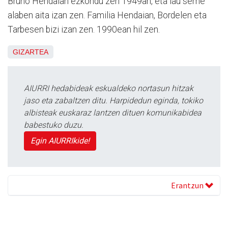
Bruno Hendaian ezkondu zen 1949an, eta lau seme
alaben aita izan zen. Familia Hendaian, Bordelen eta
Tarbesen bizi izan zen. 1990ean hil zen.
GIZARTEA
AIURRI hedabideak eskualdeko nortasun hitzak
jaso eta zabaltzen ditu. Harpidedun eginda, tokiko
albisteak euskaraz lantzen dituen komunikabidea
babestuko duzu.
Egin AIURRIkide!
Erantzun