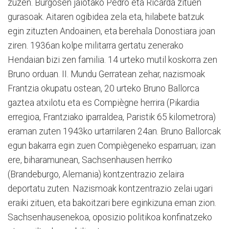
zuzen. Burgosen jaiotako Pedro eta Ricarda zituen
gurasoak. Aitaren ogibidea zela eta, hilabete batzuk
egin zituzten Andoainen, eta berehala Donostiara joan
ziren. 1936an kolpe militarra gertatu zenerako
Hendaian bizi zen familia. 14 urteko mutil koskorra zen
Bruno orduan. II. Mundu Gerratean zehar, nazismoak
Frantzia okupatu ostean, 20 urteko Bruno Ballorca
gaztea atxilotu eta es Compiègne herrira (Pikardia
erregioa, Frantziako iparraldea, Paristik 65 kilometrora)
eraman zuten 1943ko urtarrilaren 24an. Bruno Ballorcak
egun bakarra egin zuen Compiègeneko esparruan; izan
ere, biharamunean, Sachsenhausen herriko
(Brandeburgo, Alemania) kontzentrazio zelaira
deportatu zuten. Nazismoak kontzentrazio zelai ugari
eraiki zituen, eta bakoitzari bere eginkizuna eman zion.
Sachsenhausenekoa, oposizio politikoa konfinatzeko