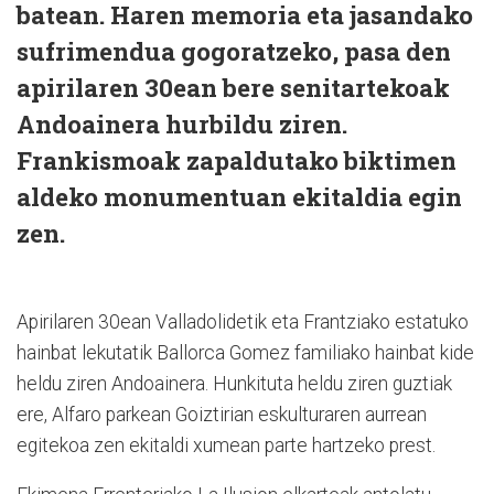
batean. Haren memoria eta jasandako
sufrimendua gogoratzeko, pasa den
apirilaren 30ean bere senitartekoak
Andoainera hurbildu ziren.
Frankismoak zapaldutako biktimen
aldeko monumentuan ekitaldia egin
zen.
Apirilaren 30ean Valladolidetik eta Frantziako estatuko
hainbat lekutatik Ballorca Gomez familiako hainbat kide
heldu ziren Andoainera. Hunkituta heldu ziren guztiak
ere, Alfaro parkean Goiztirian eskulturaren aurrean
egitekoa zen ekitaldi xumean parte hartzeko prest.