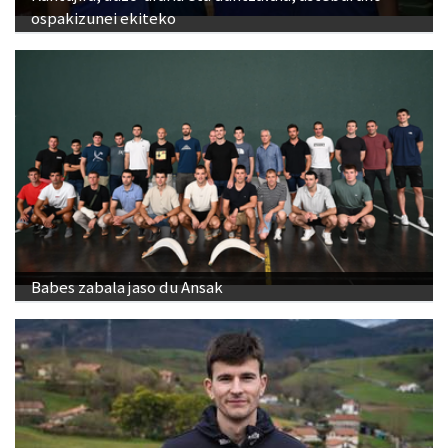
ospakizunei ekiteko
Babes zabala jaso du Ansak