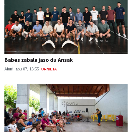
Babes zabala jaso du Ansak
Aiurri
abu 07, 13:55
URNIETA