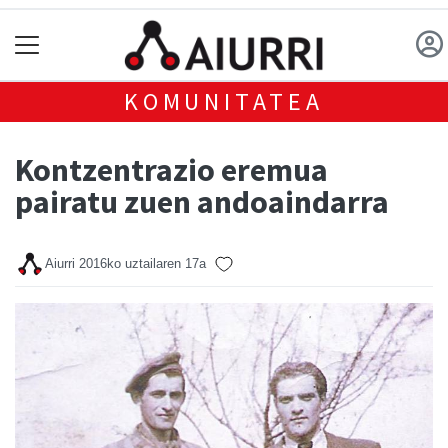
KOMUNITATEA
Kontzentrazio eremua
pairatu zuen andoaindarra
Aiurri
2016ko uztailaren 17a