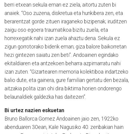
berri etxean sekula eman ez ziela, aitortu zuten bi
anaiek. “Oso zuzena, diskretua eta hunkibera zen, eta
berarentzat gorde zituen iraganeko bizipenak; iruditzen
zaigu oso egoera traumatikoa bizitu zuela, eta
horrexegatik nahi izan zuela ahaztu dena. Sekula ez
zigun gorrotorako biderik eman; giza balore baikorretan
hezi gintezen saiatu zen beti”. Andoainen egindako
ekitaldiaren eta antzekoen beharra azpimarratu nahi
izan zuten. “Gizartearen memoria kolektiboa indartzeko
balio dute, eta gainera, gure familian gertatu den bezala,
aitzakia polita izan ohi dira biktima horien ondorengo
belaunaldiek galdezka has daitezen”.
Bi urtez nazien eskuetan
Bruno Ballorca Gomez Andoainen jaio zen, 1922ko
abenduaren 30ean, Kale Nagusiko 40. zenbakian hain