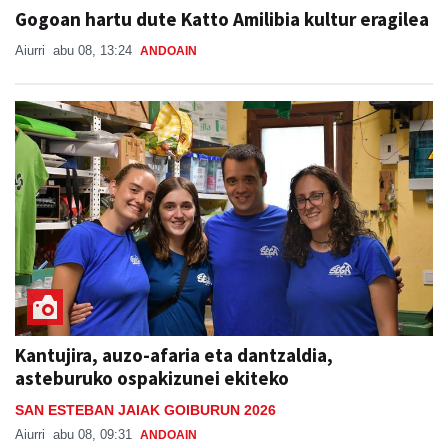
Gogoan hartu dute Katto Amilibia kultur eragilea
Aiurri
abu 08, 13:24
ANDOAIN
Kantujira, auzo-afaria eta dantzaldia,
asteburuko ospakizunei ekiteko
SAN ESTEBAN JAIAK GOIBURUN 2026
Aiurri
abu 08, 09:31
ANDOAIN