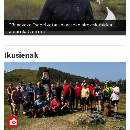
"Banakako Txapelketan jokatzeko nire eskubidea
aldarrikatzen dut"
Ikusienak