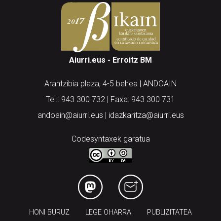
Aiurri.eus - Erroitz BM
Arantzibia plaza, 4-5 behea | ANDOAIN
Tel.: 943 300 732 | Faxa: 943 300 731
andoain@aiurri.eus | idazkaritza@aiurri.eus
Codesyntaxek garatua
HONI BURUZ
LEGE OHARRA
PUBLIZITATEA