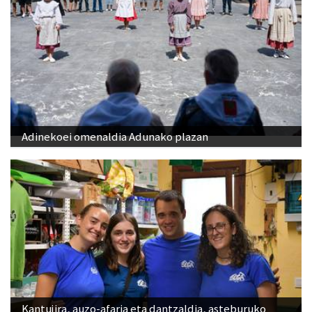
Adinekoei omenaldia Adunako plazan
Kantujira, auzo-afaria eta dantzaldia, asteburuko