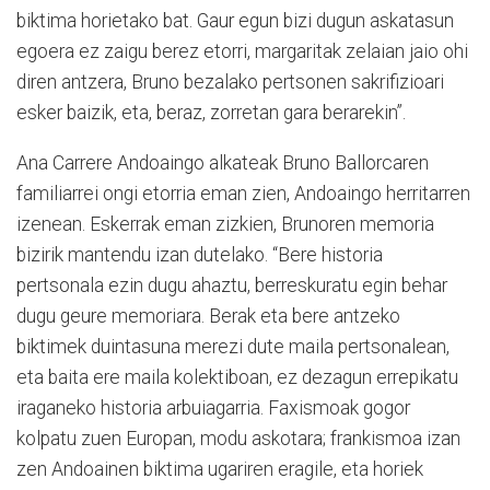
biktima horietako bat. Gaur egun bizi dugun askatasun
egoera ez zaigu berez etorri, margaritak zelaian jaio ohi
diren antzera, Bruno bezalako pertsonen sakrifizioari
esker baizik, eta, beraz, zorretan gara berarekin”.
Ana Carrere Andoaingo alkateak Bruno Ballorcaren
familiarrei ongi etorria eman zien, Andoaingo herritarren
izenean. Eskerrak eman zizkien, Brunoren memoria
bizirik mantendu izan dutelako. “Bere historia
pertsonala ezin dugu ahaztu, berreskuratu egin behar
dugu geure memoriara. Berak eta bere antzeko
biktimek duintasuna merezi dute maila pertsonalean,
eta baita ere maila kolektiboan, ez dezagun errepikatu
iraganeko historia arbuiagarria. Faxismoak gogor
kolpatu zuen Europan, modu askotara; frankismoa izan
zen Andoainen biktima ugariren eragile, eta horiek