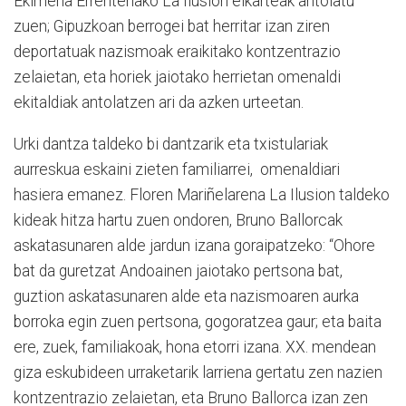
Ekimena Errenteriako La Ilusion elkarteak antolatu
zuen; Gipuzkoan berrogei bat herritar izan ziren
deportatuak nazismoak eraikitako kontzentrazio
zelaietan, eta horiek jaiotako herrietan omenaldi
ekitaldiak antolatzen ari da azken urteetan.
Urki dantza taldeko bi dantzarik eta txistulariak
aurreskua eskaini zieten familiarrei, omenaldiari
hasiera emanez. Floren Mariñelarena La Ilusion taldeko
kideak hitza hartu zuen ondoren, Bruno Ballorcak
askatasunaren alde jardun izana goraipatzeko: “Ohore
bat da guretzat Andoainen jaiotako pertsona bat,
guztion askatasunaren alde eta nazismoaren aurka
borroka egin zuen pertsona, gogoratzea gaur; eta baita
ere, zuek, familiakoak, hona etorri izana. XX. mendean
giza eskubideen urraketarik larriena gertatu zen nazien
kontzentrazio zelaietan, eta Bruno Ballorca izan zen