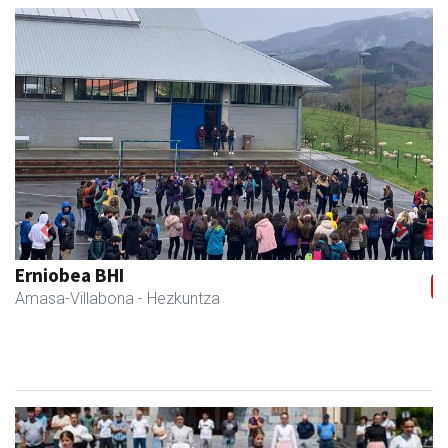
Previous
Next
Erniobea BHI
Amasa-Villabona
- Hezkuntza