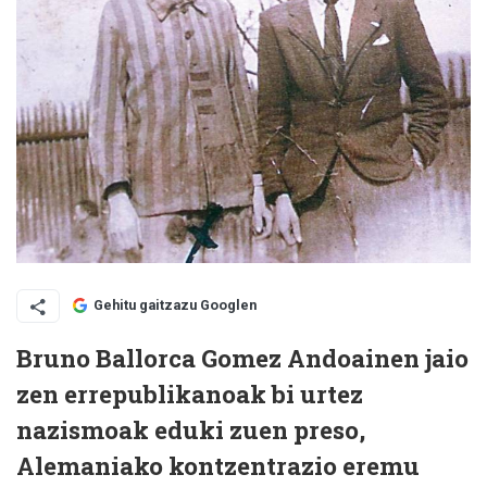
Gehitu gaitzazu Googlen
Bruno Ballorca Gomez Andoainen jaio
zen errepublikanoak bi urtez
nazismoak eduki zuen preso,
Alemaniako kontzentrazio eremu