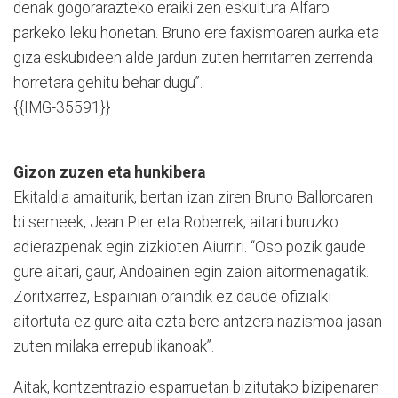
denak gogorarazteko eraiki zen eskultura Alfaro
parkeko leku honetan. Bruno ere faxismoaren aurka eta
giza eskubideen alde jardun zuten herritarren zerrenda
horretara gehitu behar dugu”.
{{IMG-35591}}
Gizon zuzen eta hunkibera
Ekitaldia amaiturik, bertan izan ziren Bruno Ballorcaren
bi semeek, Jean Pier eta Roberrek, aitari buruzko
adierazpenak egin zizkioten Aiurriri. “Oso pozik gaude
gure aitari, gaur, Andoainen egin zaion aitormenagatik.
Zoritxarrez, Espainian oraindik ez daude ofizialki
aitortuta ez gure aita ezta bere antzera nazismoa jasan
zuten milaka errepublikanoak”.
Aitak, kontzentrazio esparruetan bizitutako bizipenaren