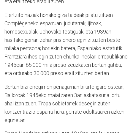
eta erailtzeko erabili zuten.
Ejertzito naziak honako giza taldeak pilatu zituen
Compiègeneko esparruan: judutarrak, ijitoak,
homosexualak, Jehovako testiguak, eta 1939an
hasitako gerran zehar prisionero egin zituzten beste
milaka pertsona; horiekin batera, Espainiako estatutik
Frantziara ihes egin zuten ehunka iheslari errepublikano.
1945ean 65.000 mila preso zeuzkaten bertan gatibu,
eta ordurako 30.000 preso erail zituzten bertan.
Bertan bizi erregimen penagarrian bi urte igaro ostean,
Ballorcak 1945eko maiatzaren 3an askatasuna lortu
ahal izan zuen. Tropa sobietarrek desegin zuten
kontzentrazio esparru hura, gerrate odoltsuaren azken
egunetan.