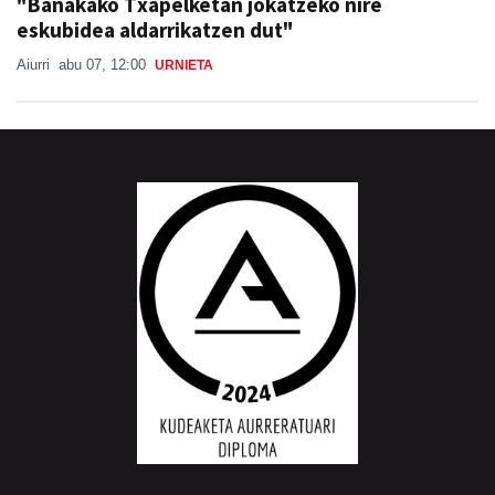
"Banakako Txapelketan jokatzeko nire
eskubidea aldarrikatzen dut"
Aiurri
abu 07, 12:00
URNIETA