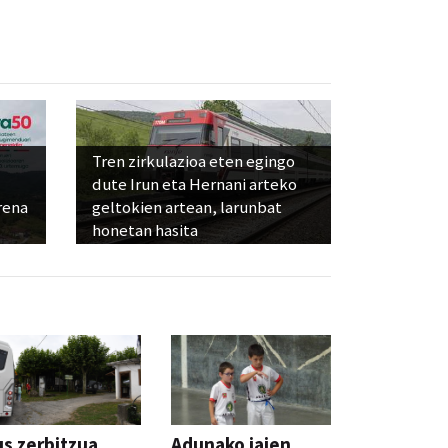
Tren zirkulazioa eten egingo
dute Irun eta Hernani arteko
rena
geltokien artean, larunbat
honetan hasita
s zerbitzua
Adunako jaien