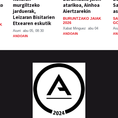
ko
murgiltzeko
atarikoa, Ainhoa
S
jarduerak,
Aiertzarekin
a
Leizaran Bisitarien
BURUNTZAKO JAIAK
SA
Etxearen eskutik
2026
GO
K
Xabat Minguez
abu 04
Aiu
Aiurri
abu 05, 08:30
ANDOAIN
AN
ANDOAIN