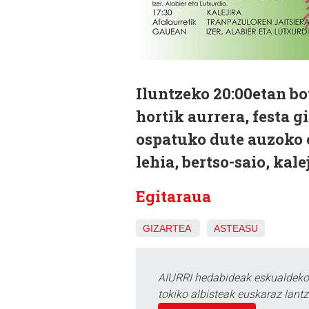
Iluntzeko 20:00etan bot
hortik aurrera, festa 
ospatuko dute auzoko e
lehia, bertso-saio, kale
Egitaraua
GIZARTEA
ASTEASU
AIURRI hedabideak eskualdeko n
tokiko albisteak euskaraz lan