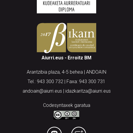
Aiurri.eus - Erroitz BM
Arantzibia plaza, 4-5 behea | ANDOAIN
Tel.: 943 300 732 | Faxa: 943 300 731
andoain@aiurri.eus | idazkaritza@aiurri.eus
Codesyntaxek garatua