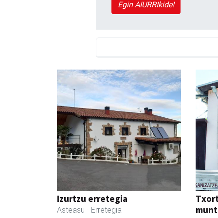
Egin AIURRIkide!
Izurtzu erretegia
Txor
munt
Asteasu
- Erretegia