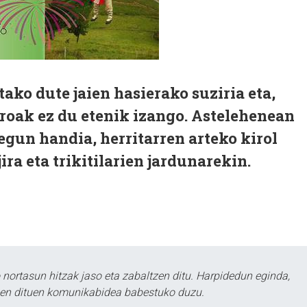
ako dute jaien hasierako suziria eta,
giroak ez du etenik izango. Astelehenean
gun handia, herritarren arteko kirol
jira eta trikitilarien jardunarekin.
ortasun hitzak jaso eta zabaltzen ditu. Harpidedun eginda,
tzen dituen komunikabidea babestuko duzu.