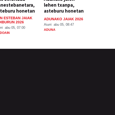
anestebanetara,
lehen txanpa,
steburu honetan
asteburu honetan
N ESTEBAN JAIAK
ADUNAKO JAIAK 2026
IBURUN 2026
Aiurri
abu 05, 08:47
rri
abu 05, 07:00
ADUNA
DOAIN