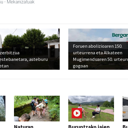
su
- Mekanizatuak
Foruen abolizioaren 150.
 zerbitzua
urteurrena eta Alkateen
estebanetara, asteburu
Mugimenduaren 50. urteur
etan
gogoan
Naturan
Buruntzako jaien
Bu