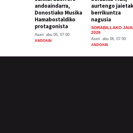
andoaindarra,
aurtengo jaieta
Donostiako Musika
berrikuntza
Hamabostaldiko
nagusia
protagonista
SORABILLAKO JAIA
2026
Aiurri
abu 05, 07:00
Aiurri
abu 06, 07:00
ANDOAIN
ANDOAIN