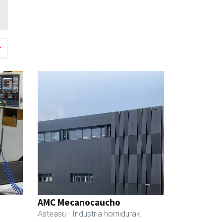
AMC Mecanocaucho
Asteasu
- Industria hornidurak