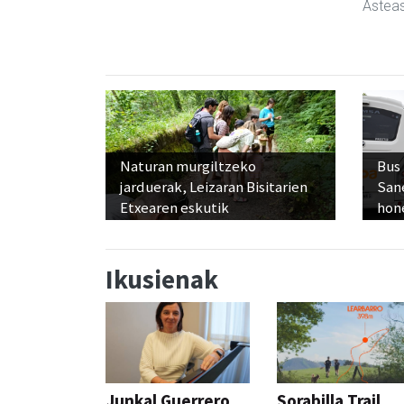
Astea
Naturan murgiltzeko
Bus
jarduerak, Leizaran Bisitarien
San
Etxearen eskutik
hon
Ikusienak
Junkal Guerrero
Sorabilla Trail,