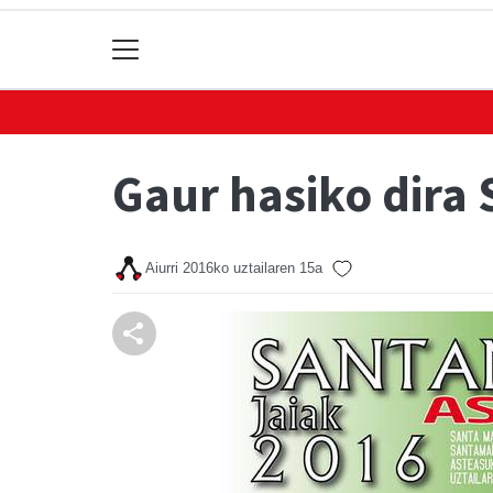
Gaur hasiko dira
Aiurri
2016ko uztailaren 15a