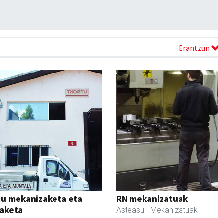
Erantzun
tu mekanizaketa eta
RN mekanizatuak
aketa
Asteasu
- Mekanizatuak