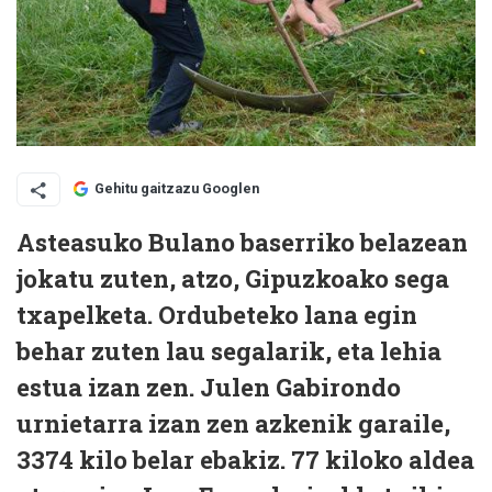
Gehitu gaitzazu Googlen
Asteasuko Bulano baserriko belazean
jokatu zuten, atzo, Gipuzkoako sega
txapelketa. Ordubeteko lana egin
behar zuten lau segalarik, eta lehia
estua izan zen. Julen Gabirondo
urnietarra izan zen azkenik garaile,
3374 kilo belar ebakiz. 77 kiloko aldea