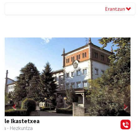
Erantzun
Previous
Next
Txindoki taberna
Andoain
-