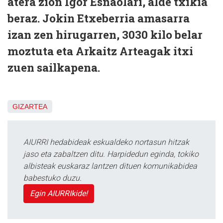
atera zion Igor Esnaolari, alde txikia
beraz. Jokin Etxeberria amasarra
izan zen hirugarren, 3030 kilo belar
moztuta eta Arkaitz Arteagak itxi
zuen sailkapena.
GIZARTEA
AIURRI hedabideak eskualdeko nortasun hitzak
jaso eta zabaltzen ditu. Harpidedun eginda, tokiko
albisteak euskaraz lantzen dituen komunikabidea
babestuko duzu.
Egin AIURRIkide!