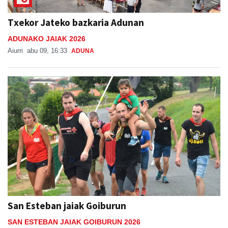
Txekor Jateko bazkaria Adunan
ADUNAKO JAIAK 2026
Aiurri
abu 09, 16:33
ADUNA
San Esteban jaiak Goiburun
SAN ESTEBAN JAIAK GOIBURUN 2026