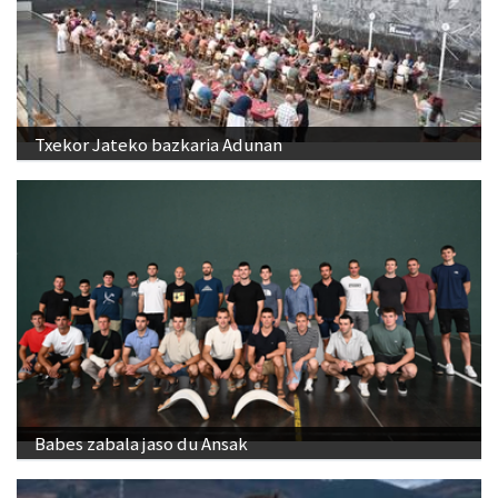
Txekor Jateko bazkaria Adunan
Babes zabala jaso du Ansak