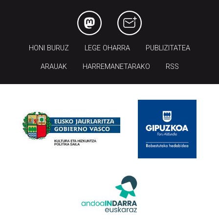
HONI BURUZ
LEGE OHARRA
PUBLIZITATEA
ARAUAK
HARREMANETARAKO
RSS