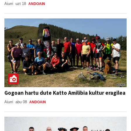
Aiurri
uzt 18
ANDOAIN
Gogoan hartu dute Katto Amilibia kultur eragilea
Aiurri
abu 08
ANDOAIN