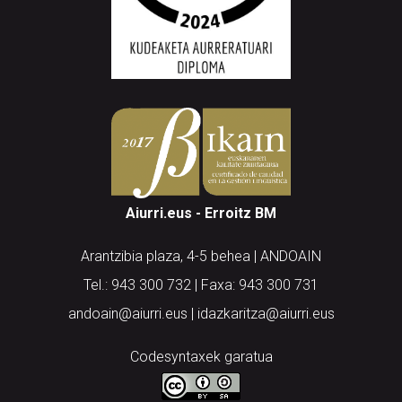
Aiurri.eus - Erroitz BM
Arantzibia plaza, 4-5 behea | ANDOAIN
Tel.: 943 300 732 | Faxa: 943 300 731
andoain@aiurri.eus | idazkaritza@aiurri.eus
Codesyntaxek garatua