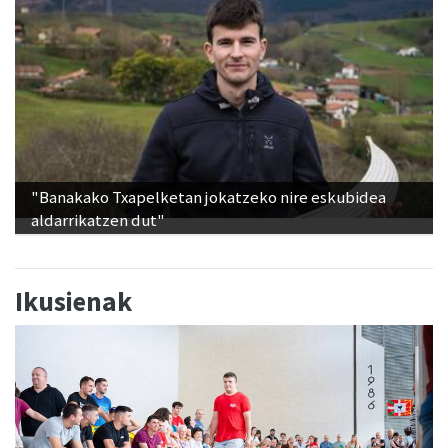
"Banakako Txapelketan jokatzeko nire eskubidea
aldarrikatzen dut"
Ikusienak