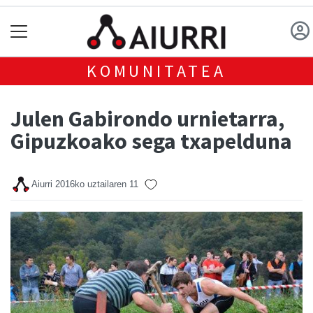
KOMUNITATEA
Julen Gabirondo urnietarra,
Gipuzkoako sega txapelduna
Aiurri
2016ko uztailaren 11