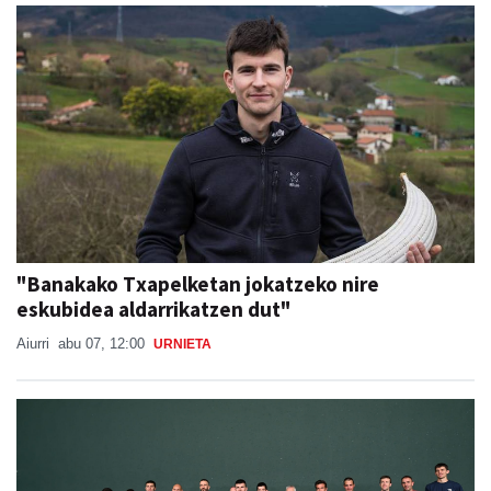
"Banakako Txapelketan jokatzeko nire
eskubidea aldarrikatzen dut"
Aiurri
abu 07, 12:00
URNIETA