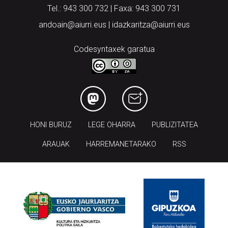
Tel.: 943 300 732 | Faxa: 943 300 731
andoain@aiurri.eus | idazkaritza@aiurri.eus
Codesyntaxek garatua
HONI BURUZ
LEGE OHARRA
PUBLIZITATEA
ARAUAK
HARREMANETARAKO
RSS