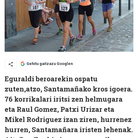
Gehitu gaitzazu Googlen
Eguraldi beroarekin ospatu
zuten,atzo, Santamañako kros igoera.
76 korrikalari iritsi zen helmugara
eta Raul Gomez, Patxi Urizar eta
Mikel Rodriguez izan ziren, hurrenez
hurren, Santamañara iristen lehenak.