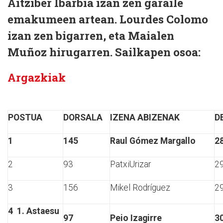
Aitziber Ibarbia izan zen garaile
emakumeen artean. Lourdes Colomo
izan zen bigarren, eta Maialen
Muñoz hirugarren. Sailkapen osoa:
Argazkiak
POSTUA
DORSALA
IZENA ABIZENAK
D
1
145
Raul Gómez Margallo
2
2
93
PatxiUrizar
2
3
156
Mikel Rodríguez
2
4 1. Astaesu
97
Peio Izagirre
3