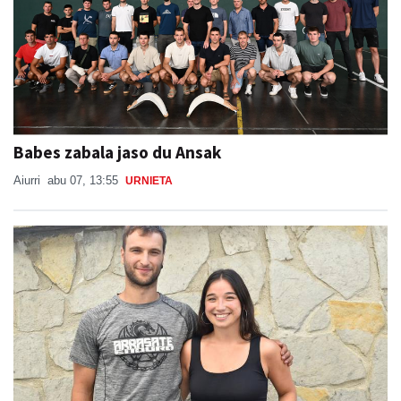
Babes zabala jaso du Ansak
Aiurri
abu 07, 13:55
URNIETA