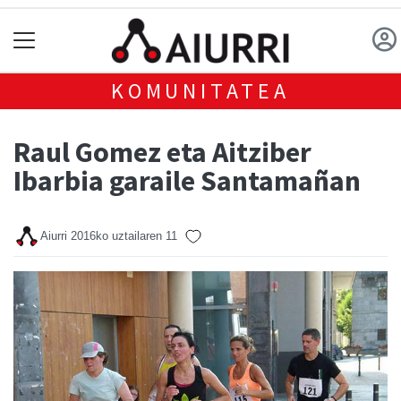
KOMUNITATEA
Raul Gomez eta Aitziber
Ibarbia garaile Santamañan
Aiurri
2016ko uztailaren 11