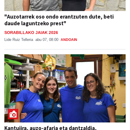
"Auzotarrek oso ondo erantzuten dute, beti
daude laguntzeko prest"
SORABILLAKO JAIAK 2026
Lide Ruiz Telleria
abu 07, 08:00
ANDOAIN
Kantujira, auzo-afaria eta dantzaldia,