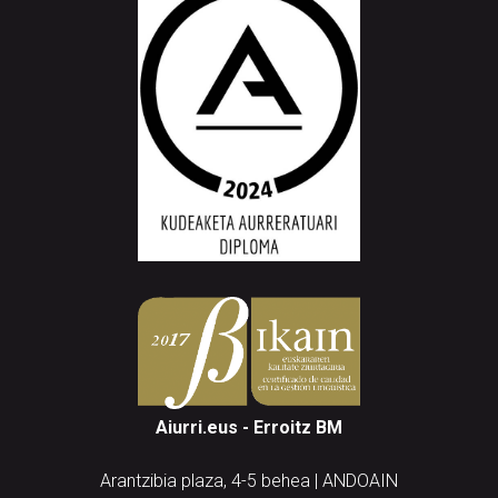
Aiurri.eus - Erroitz BM
Arantzibia plaza, 4-5 behea | ANDOAIN