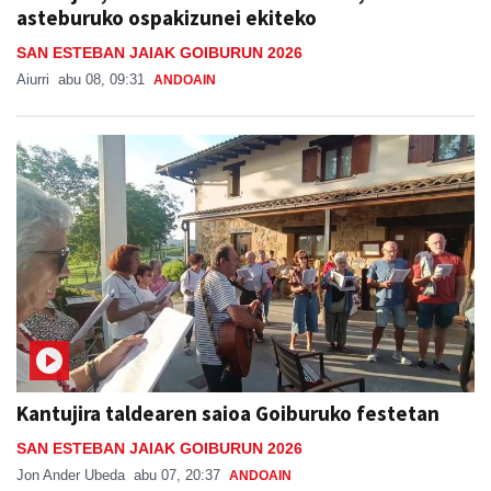
asteburuko ospakizunei ekiteko
SAN ESTEBAN JAIAK GOIBURUN 2026
Aiurri
abu 08, 09:31
ANDOAIN
Kantujira taldearen saioa Goiburuko festetan
SAN ESTEBAN JAIAK GOIBURUN 2026
Jon Ander Ubeda
abu 07, 20:37
ANDOAIN