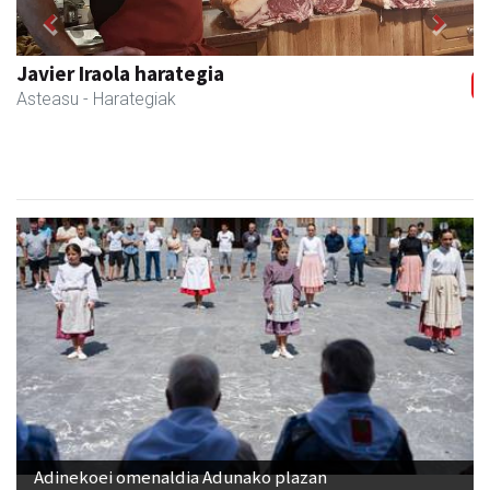
Previous
Next
Javier Iraola harategia
Asteasu
- Harategiak
Adinekoei omenaldia Adunako plazan