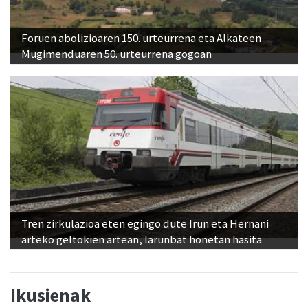
Foruen abolizioaren 150. urteurrena eta Alkateen
Mugimenduaren 50. urteurrena gogoan
Tren zirkulazioa eten egingo dute Irun eta Hernani
arteko geltokien artean, larunbat honetan hasita
Ikusienak