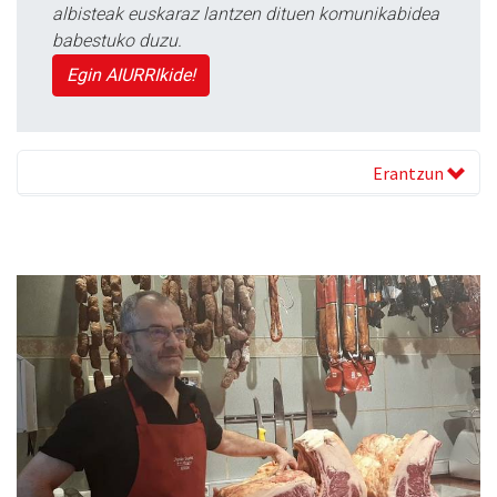
albisteak euskaraz lantzen dituen komunikabidea
babestuko duzu.
Egin AIURRIkide!
Erantzun