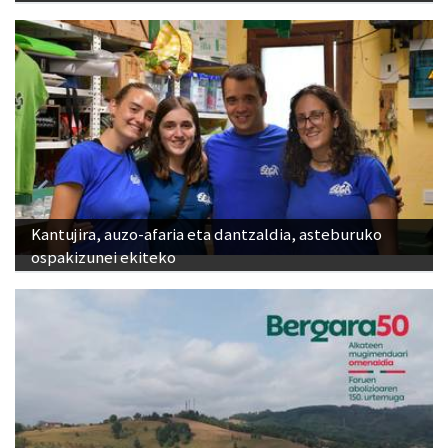
Kantujira, auzo-afaria eta dantzaldia, asteburuko
ospakizunei ekiteko