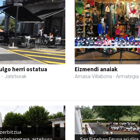
ulgo herri ostatua
Eizmendi anaiak
l
- Jatetxeak
Amasa-Villabona
- Armategia
 zerbitzua
estebanetara, asteburu
San Esteban Eguna ari dira