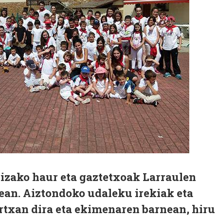
kizako haur eta gaztetxoak Larraulen
zean. Aiztondoko udaleku irekiak eta
rtxan dira eta ekimenaren barnean, hiru