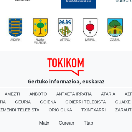
Gertuko informazioa, euskaraz
AMEZTI
ANBOTO
ANTXETA IRRATIA
ATARIA
AZP
TIA
GEURIA
GOIENA
GOIERRI TELEBISTA
GUAIXE
IZMENDI TELEBISTA
ORIO GUKA
TXINTXARRI
ZARAUT
Matx
Gurean
Ttap