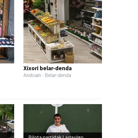
Xixori belar-denda
Andoain
- Belar-denda
Pilota partidak Larraulgo