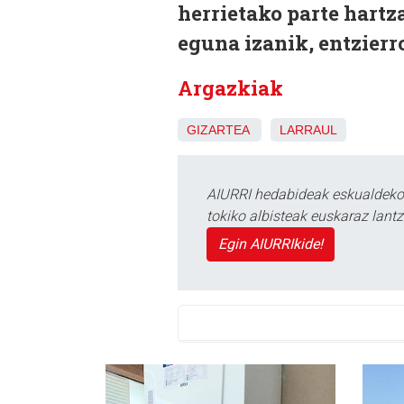
herrietako parte hartz
eguna izanik, entzierro
Argazkiak
GIZARTEA
LARRAUL
AIURRI hedabideak eskualdeko n
tokiko albisteak euskaraz lan
Egin AIURRIkide!