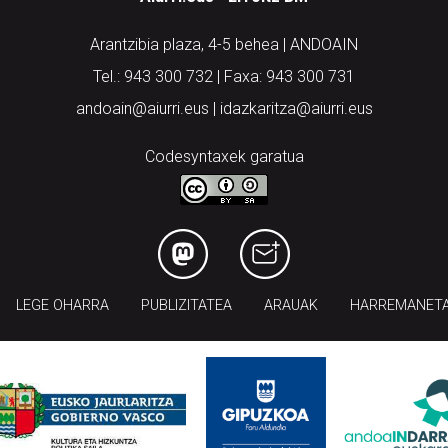
Arantzibia plaza, 4-5 behea | ANDOAIN
Tel.: 943 300 732 | Faxa: 943 300 731
andoain@aiurri.eus | idazkaritza@aiurri.eus
Codesyntaxek garatua
LEGE OHARRA
PUBLIZITATEA
ARAUAK
HARREMANET