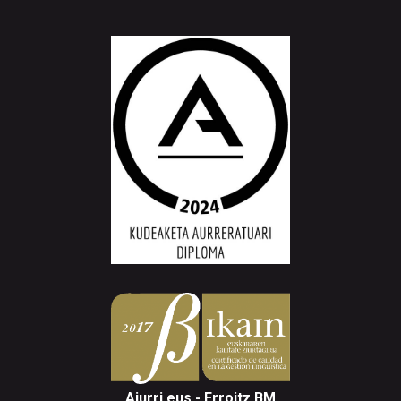
Aiurri.eus - Erroitz BM