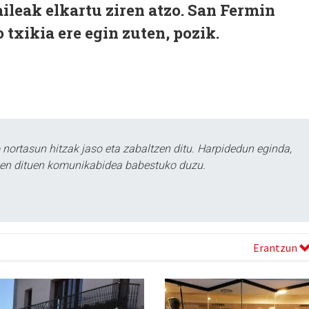
aileak elkartu ziren atzo. San Fermin
 txikia ere egin zuten, pozik.
ortasun hitzak jaso eta zabaltzen ditu. Harpidedun eginda,
tzen dituen komunikabidea babestuko duzu.
Erantzun