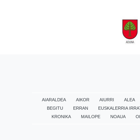
AIARALDEA
AIKOR
AIURRI
ALEA
BEGITU
ERRAN
EUSKALERRIA IRRA
KRONIKA
MAILOPE
NOAUA
O