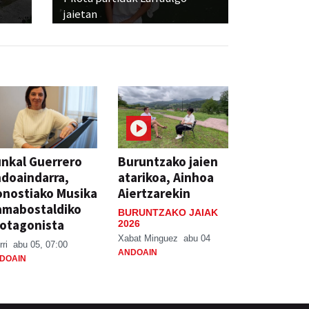
jaietan
nkal Guerrero
Buruntzako jaien
doaindarra,
atarikoa, Ainhoa
nostiako Musika
Aiertzarekin
amabostaldiko
BURUNTZAKO JAIAK
otagonista
2026
Xabat Minguez
abu 04
rri
abu 05, 07:00
ANDOAIN
DOAIN