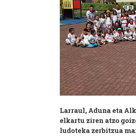
Larraul, Aduna eta Al
elkartu ziren atzo goi
ludoteka zerbitzua ma