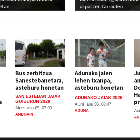
etan
ospatzen Larraulen
Bus zerbitzua
Adunako jaien
Ju
Sanestebanetara,
lehen txanpa,
an
asteburu honetan
asteburu honetan
Do
H
SAN ESTEBAN JAIAK
ADUNAKO JAIAK 2026
a
pr
GOIBURUN 2026
Aiurri
abu 05, 08:47
Aiurri
abu 05, 07:00
ADUNA
Aiu
ANDOAIN
AN
N