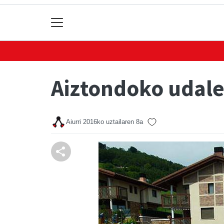
Aiztondoko udale
Aiurri
2016ko uztailaren 8a