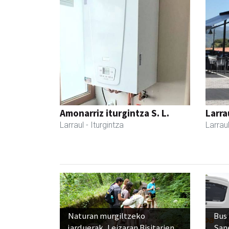
Amonarriz iturgintza S. L.
Larra
Larraul
- Iturgintza
Larrau
Naturan murgiltzeko
Bus
jarduerak, Leizaran Bisitarien
San