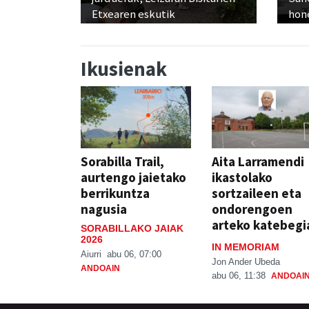
Etxearen eskutik
hon
Ikusienak
Sorabilla Trail,
Aita Larramendi
aurtengo jaietako
ikastolako
berrikuntza
sortzaileen eta
nagusia
ondorengoen
arteko katebegi
SORABILLAKO JAIAK
2026
IN MEMORIAM
Aiurri
abu 06, 07:00
Jon Ander Ubeda
ANDOAIN
abu 06, 11:38
ANDOAI