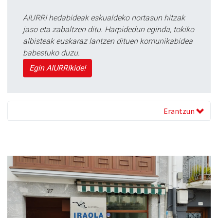
AIURRI hedabideak eskualdeko nortasun hitzak
jaso eta zabaltzen ditu. Harpidedun eginda, tokiko
albisteak euskaraz lantzen dituen komunikabidea
babestuko duzu.
Egin AIURRIkide!
Erantzun