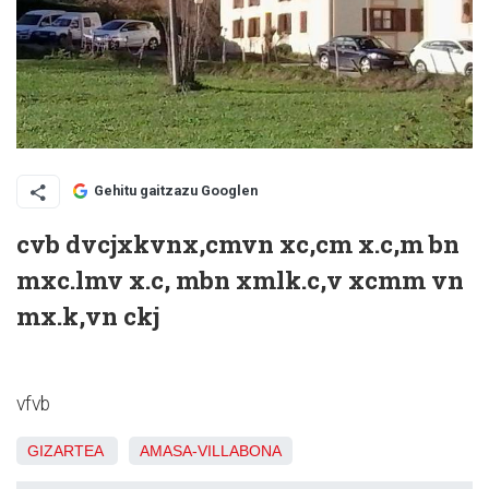
Gehitu gaitzazu Googlen
cvb dvcjxkvnx,cmvn xc,cm x.c,m bn
mxc.lmv x.c, mbn xmlk.c,v xcmm vn
mx.k,vn ckj
vfvb
GIZARTEA
AMASA-VILLABONA