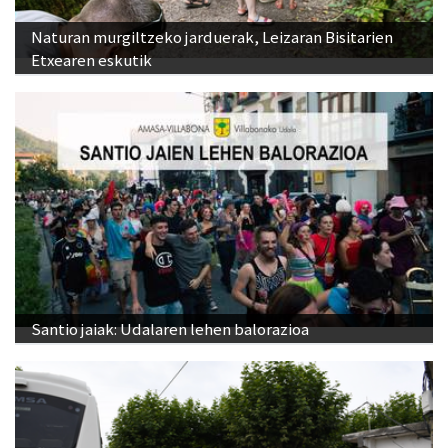
Naturan murgiltzeko jarduerak, Leizaran Bisitarien
Etxearen eskutik
Santio jaiak: Udalaren lehen balorazioa