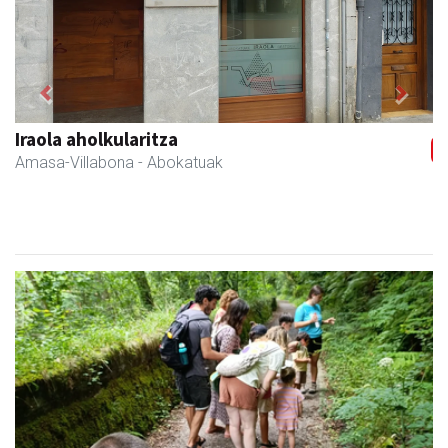
Previous
Next
Amane
Amasa-Villabona
- Arropa-dendak