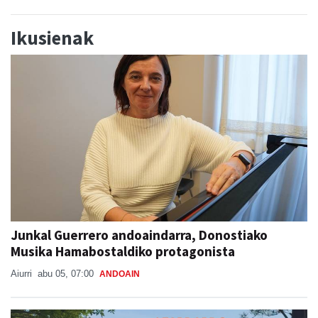
Ikusienak
Junkal Guerrero andoaindarra, Donostiako
Musika Hamabostaldiko protagonista
Aiurri
abu 05, 07:00
ANDOAIN