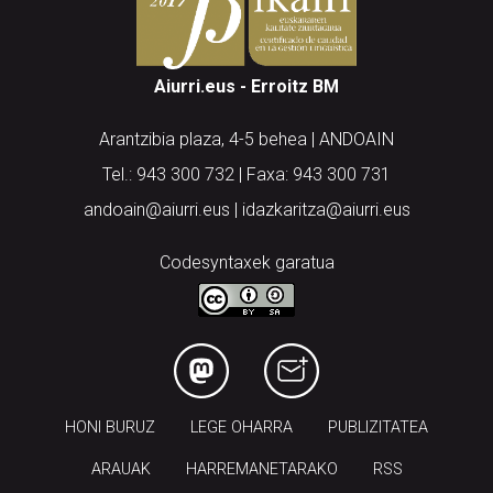
Aiurri.eus - Erroitz BM
Arantzibia plaza, 4-5 behea | ANDOAIN
Tel.: 943 300 732 | Faxa: 943 300 731
andoain@aiurri.eus | idazkaritza@aiurri.eus
Codesyntaxek garatua
HONI BURUZ
LEGE OHARRA
PUBLIZITATEA
ARAUAK
HARREMANETARAKO
RSS