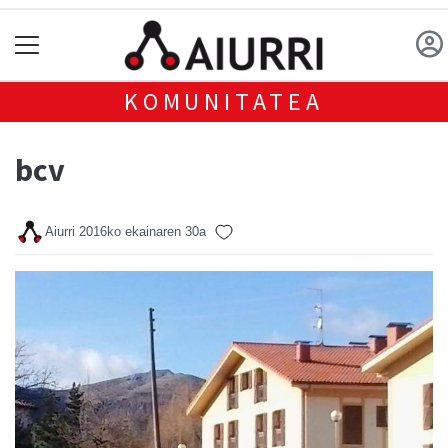
KOMUNITATEA
bcv
Aiurri
2016ko ekainaren 30a