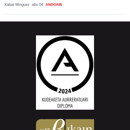
Xabat Minguez
abu 04
ANDOAIN