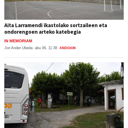
Aita Larramendi ikastolako sortzaileen eta
ondorengoen arteko katebegia
IN MEMORIAM
Jon Ander Ubeda
abu 06, 11:38
ANDOAIN