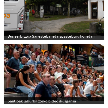
Bus zerbitzua Sanestebanetara, asteburu honetan
Santioak laburbiltzeko bideo ikusgarria