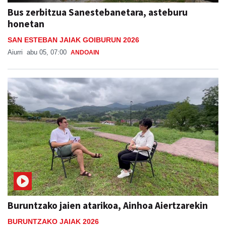
Bus zerbitzua Sanestebanetara, asteburu
honetan
SAN ESTEBAN JAIAK GOIBURUN 2026
Aiurri
abu 05, 07:00
ANDOAIN
Buruntzako jaien atarikoa, Ainhoa Aiertzarekin
BURUNTZAKO JAIAK 2026