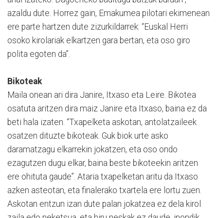
azaldu dute. Horrez gain, Emakumea pilotari ekimenean
ere parte hartzen dute zizurkildarrek: “Euskal Herri
osoko kirolariak elkartzen gara bertan, eta oso giro
polita egoten da”.
Bikoteak
Maila onean ari dira Janire, Itxaso eta Leire. Bikotea
osatuta aritzen dira maiz Janire eta Itxaso, baina ez da
beti hala izaten. “Txapelketa askotan, antolatzaileek
osatzen dituzte bikoteak. Guk biok urte asko
daramatzagu elkarrekin jokatzen, eta oso ondo
ezagutzen dugu elkar, baina beste bikoteekin aritzen
ere ohituta gaude”. Ataria txapelketan aritu da Itxaso
azken asteotan, eta finalerako txartela ere lortu zuen.
Askotan entzun izan dute palan jokatzea ez dela kirol
zaila edo neketsua, eta hiru neskak ez daude, inondik