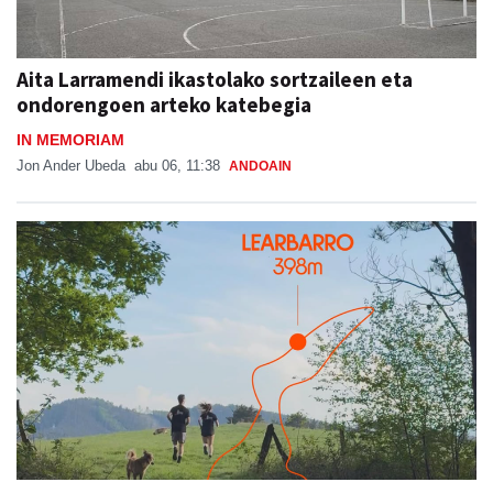
Aita Larramendi ikastolako sortzaileen eta
ondorengoen arteko katebegia
IN MEMORIAM
Jon Ander Ubeda
abu 06, 11:38
ANDOAIN