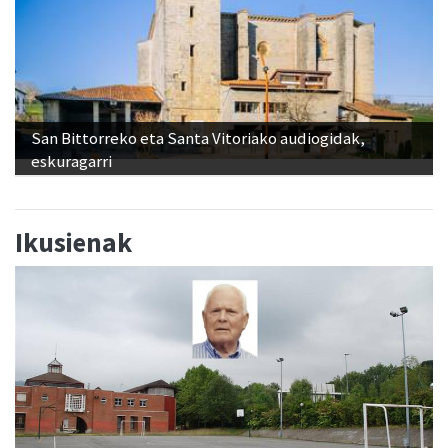
San Bittorreko eta Santa Vitoriako audiogidak,
eskuragarri
Ikusienak