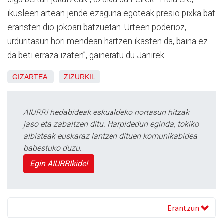
ikusleen artean jende ezaguna egoteak presio pixka bat
eransten dio jokoari batzuetan. Urteen poderioz,
urduritasun hori mendean hartzen ikasten da, baina ez
da beti erraza izaten”, gaineratu du Janirek.
GIZARTEA
ZIZURKIL
AIURRI hedabideak eskualdeko nortasun hitzak
jaso eta zabaltzen ditu. Harpidedun eginda, tokiko
albisteak euskaraz lantzen dituen komunikabidea
babestuko duzu.
Egin AIURRIkide!
Erantzun