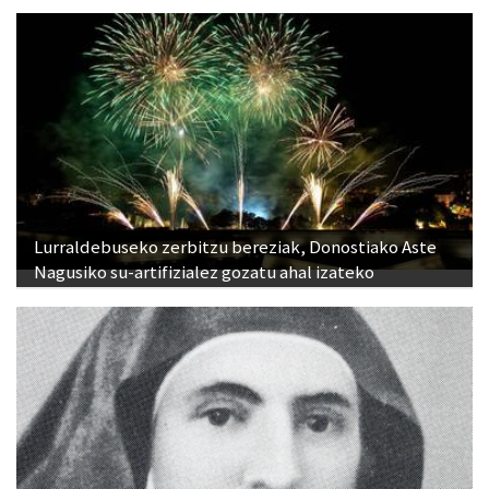
Lurraldebuseko zerbitzu bereziak, Donostiako Aste
Nagusiko su-artifizialez gozatu ahal izateko