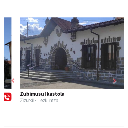
Previous
Next
Zubimusu Ikastola
Zizurkil
- Hezkuntza