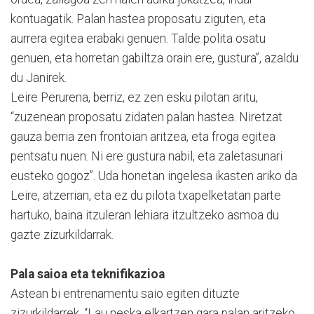
kontuagatik. Palan hastea proposatu ziguten, eta
aurrera egitea erabaki genuen. Talde polita osatu
genuen, eta horretan gabiltza orain ere, gustura”, azaldu
du Janirek.
Leire Perurena, berriz, ez zen esku pilotan aritu,
“zuzenean proposatu zidaten palan hastea. Niretzat
gauza berria zen frontoian aritzea, eta froga egitea
pentsatu nuen. Ni ere gustura nabil, eta zaletasunari
eusteko gogoz”. Uda honetan ingelesa ikasten ariko da
Leire, atzerrian, eta ez du pilota txapelketatan parte
hartuko, baina itzuleran lehiara itzultzeko asmoa du
gazte zizurkildarrak.
Pala saioa eta teknifikazioa
Astean bi entrenamentu saio egiten dituzte
zizurkildarrek. “Lau neska elkartzen gara palan aritzeko.