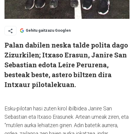
Gehitu gaitzazu Googlen
Palan dabilen neska talde polita dago
Zizurkilen; Itxaso Erasun, Janire San
Sebastian edota Leire Perurena,
besteak beste, astero biltzen dira
Intxaur pilotalekuan.
Esku-pilotan hasi zuten kirol ibilbidea Janire San
Sebastian eta Itxaso Erasunek. Artean umeak ziren, eta
“mutilen aurka lehiatzen ginen. Adin batetik aurrera,
ordea, zailagoa zen haien aurka jokatzea, indar