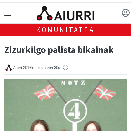
KOMUNITATEA
Zizurkilgo palista bikainak
Aiurri
2016ko ekainaren 30a