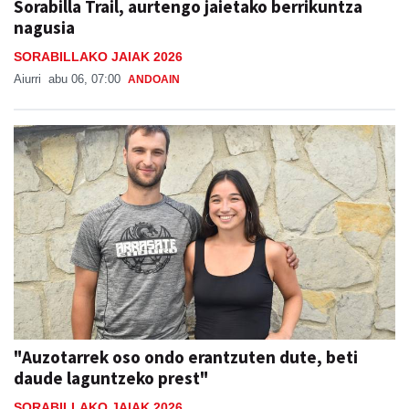
Sorabilla Trail, aurtengo jaietako berrikuntza
nagusia
SORABILLAKO JAIAK 2026
Aiurri
abu 06, 07:00
ANDOAIN
"Auzotarrek oso ondo erantzuten dute, beti
daude laguntzeko prest"
SORABILLAKO JAIAK 2026