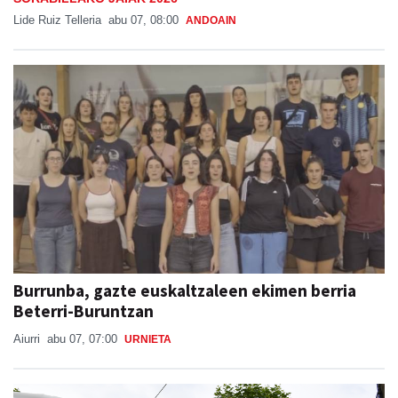
Lide Ruiz Telleria
abu 07, 08:00
ANDOAIN
Burrunba, gazte euskaltzaleen ekimen berria
Beterri-Buruntzan
Aiurri
abu 07, 07:00
URNIETA