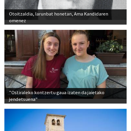
Otoitzaldia, larunbat honetan, Ama Kandidaren
omenez
"Ostiraleko kontzertu gaua izaten da jaietako
jendetsuena"