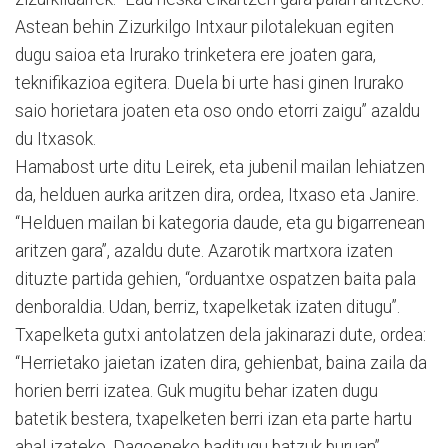
Astean behin Zizurkilgo Intxaur pilotalekuan egiten
dugu saioa eta Irurako trinketera ere joaten gara,
teknifikazioa egitera. Duela bi urte hasi ginen Irurako
saio horietara joaten eta oso ondo etorri zaigu” azaldu
du Itxasok.
Hamabost urte ditu Leirek, eta jubenil mailan lehiatzen
da, helduen aurka aritzen dira, ordea, Itxaso eta Janire.
“Helduen mailan bi kategoria daude, eta gu bigarrenean
aritzen gara”, azaldu dute. Azarotik martxora izaten
dituzte partida gehien, “orduantxe ospatzen baita pala
denboraldia. Udan, berriz, txapelketak izaten ditugu”.
Txapelketa gutxi antolatzen dela jakinarazi dute, ordea:
“Herrietako jaietan izaten dira, gehienbat, baina zaila da
horien berri izatea. Guk mugitu behar izaten dugu
batetik bestera, txapelketen berri izan eta parte hartu
ahal izateko. Dagoeneko baditugu batzuk buruan”,