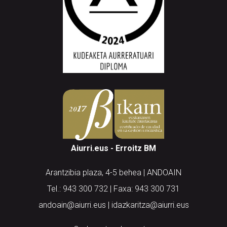
Aiurri.eus - Erroitz BM
Arantzibia plaza, 4-5 behea | ANDOAIN
Tel.: 943 300 732 | Faxa: 943 300 731
andoain@aiurri.eus | idazkaritza@aiurri.eus