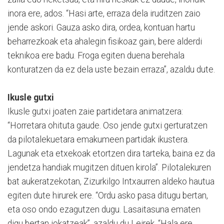
inora ere, ados. “Hasi arte, erraza dela iruditzen zaio
jende askori. Gauza asko dira, ordea, kontuan hartu
beharrezkoak eta ahalegin fisikoaz gain, bere alderdi
teknikoa ere badu. Froga egiten duena berehala
konturatzen da ez dela uste bezain erraza”, azaldu dute.
Ikusle gutxi
Ikusle gutxi joaten zaie partidetara animatzera:
“Horretara ohituta gaude. Oso jende gutxi gerturatzen
da pilotalekuetara emakumeen partidak ikustera.
Lagunak eta etxekoak etortzen dira tarteka, baina ez da
jendetza handiak mugitzen dituen kirola”. Pilotalekuren
bat aukeratzekotan, Zizurkilgo Intxaurren aldeko hautua
egiten dute hirurek ere. “Ordu asko pasa ditugu bertan,
eta oso ondo ezagutzen dugu. Lasaitasuna ematen
digu bertan jokatzeak”, azaldu du Leirek. “Hala ere,