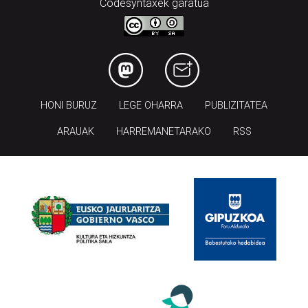
Codesyntaxek garatua
HONI BURUZ
LEGE OHARRA
PUBLIZITATEA
ARAUAK
HARREMANETARAKO
RSS