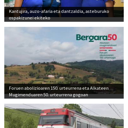
Kantujira, auzo-afaria eta dantzaldia, asteburuko
ospakizunei ekiteko
Foruen abolizioaren 150. urteurrena eta Alkateen
Mugimenduaren 50. urteurrena gogoan