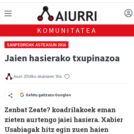
KOMUNITATEA
SANPEDROAK ASTEASUN 2016
Jaien hasierako txupinazoa
Aiurri
2016ko ekainaren 30a
Gehitu gaitzazu Googlen
Zenbat Zeate? koadrilakoek eman
zieten aurtengo jaiei hasiera. Xabier
Usabiagak hitz egin zuen haien