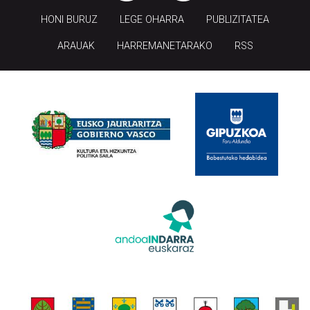
HONI BURUZ
LEGE OHARRA
PUBLIZITATEA
ARAUAK
HARREMANETARAKO
RSS