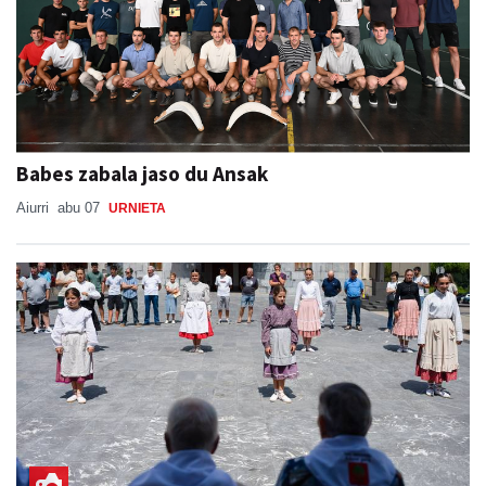
Babes zabala jaso du Ansak
Aiurri
abu 07
URNIETA