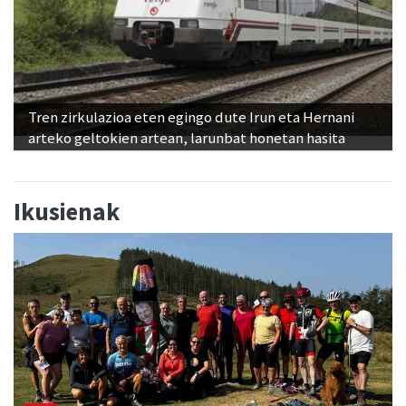
Tren zirkulazioa eten egingo dute Irun eta Hernani
arteko geltokien artean, larunbat honetan hasita
Ikusienak