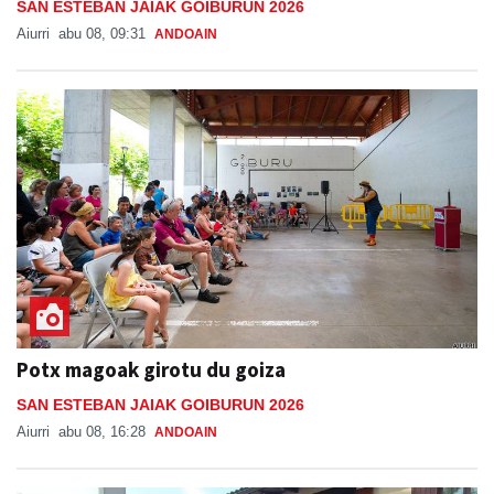
SAN ESTEBAN JAIAK GOIBURUN 2026
Aiurri
abu 08, 09:31
ANDOAIN
Potx magoak girotu du goiza
SAN ESTEBAN JAIAK GOIBURUN 2026
Aiurri
abu 08, 16:28
ANDOAIN