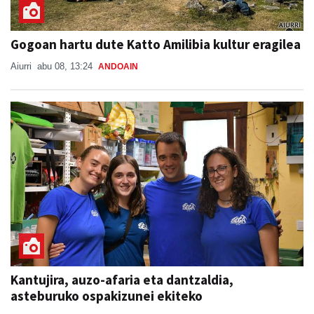
Gogoan hartu dute Katto Amilibia kultur eragilea
Aiurri
abu 08, 13:24
ANDOAIN
Kantujira, auzo-afaria eta dantzaldia,
asteburuko ospakizunei ekiteko