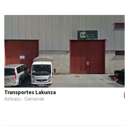
Previous
Next
Ormazabal garraioak
Asteasu
- Garraioak