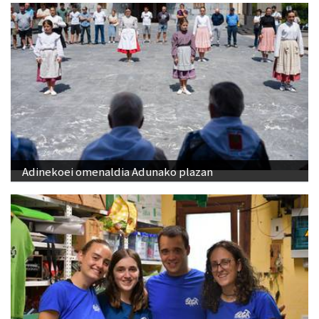
Adinekoei omenaldia Adunako plazan