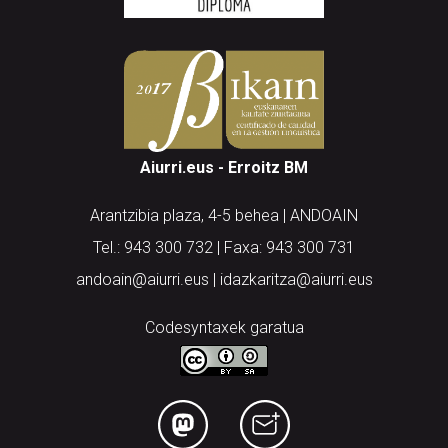
Aiurri.eus - Erroitz BM
Arantzibia plaza, 4-5 behea | ANDOAIN
Tel.: 943 300 732 | Faxa: 943 300 731
andoain@aiurri.eus | idazkaritza@aiurri.eus
Codesyntaxek garatua