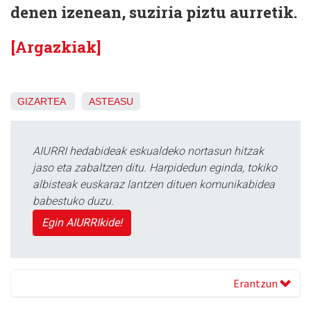
denen izenean, suziria piztu aurretik.
[Argazkiak]
GIZARTEA
ASTEASU
AIURRI hedabideak eskualdeko nortasun hitzak
jaso eta zabaltzen ditu. Harpidedun eginda, tokiko
albisteak euskaraz lantzen dituen komunikabidea
babestuko duzu.
Egin AIURRIkide!
Erantzun