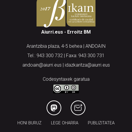
Aiurri.eus - Erroitz BM
Arantzibia plaza, 4-5 behea | ANDOAIN
Tel.: 943 300 732 | Faxa: 943 300 731
andoain@aiurri.eus | idazkaritza@aiurri.eus
Codesyntaxek garatua
HONI BURUZ
LEGE OHARRA
PUBLIZITATEA