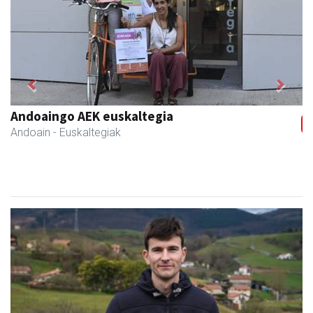
Previous
Next
Andoaingo AEK euskaltegia
Andoain
- Euskaltegiak