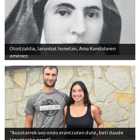
Otoitzaldia, larunbat honetan, Ama Kandidaren
omenez
"Auzotarrek oso ondo erantzuten dute, beti daude
laguntzeko prest"