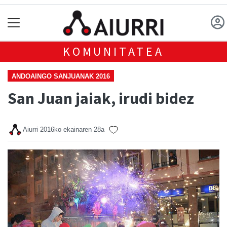
KOMUNITATEA
ANDOAINGO SANJUANAK 2016
San Juan jaiak, irudi bidez
Aiurri
2016ko ekainaren 28a