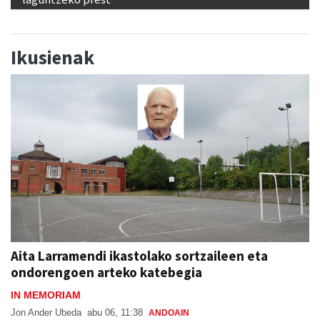
Ikusienak
Aita Larramendi ikastolako sortzaileen eta
ondorengoen arteko katebegia
IN MEMORIAM
Jon Ander Ubeda
abu 06, 11:38
ANDOAIN