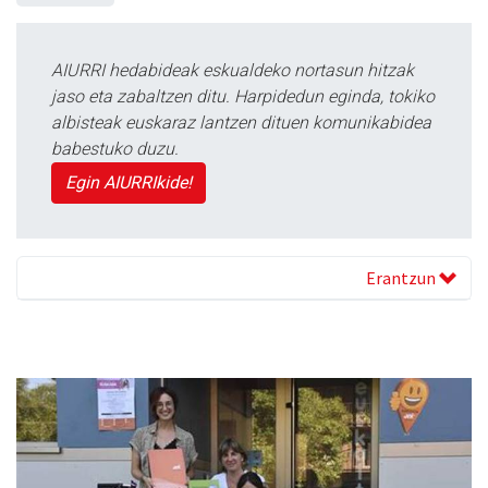
AIURRI hedabideak eskualdeko nortasun hitzak
jaso eta zabaltzen ditu. Harpidedun eginda, tokiko
albisteak euskaraz lantzen dituen komunikabidea
babestuko duzu.
Egin AIURRIkide!
Erantzun