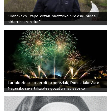
"Banakako Txapelketan jokatzeko nire eskubidea
aldarrikatzen dut"
Lurraldebuseko zerbitzu bereziak, Donostiako Aste
Nagusiko su-artifizialez gozatu ahal izateko