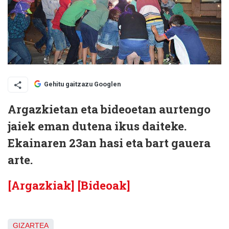
Gehitu gaitzazu Googlen
Argazkietan eta bideoetan aurtengo
jaiek eman dutena ikus daiteke.
Ekainaren 23an hasi eta bart gauera
arte.
[Argazkiak]
[Bideoak]
GIZARTEA