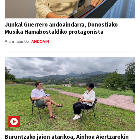
Junkal Guerrero andoaindarra, Donostiako
Musika Hamabostaldiko protagonista
Aiurri
abu 05
ANDOAIN
Buruntzako jaien atarikoa, Ainhoa Aiertzarekin