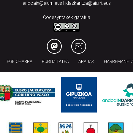
andoain@aiurri.eus | idazkaritza@aiurri.eus
Codesyntaxek garatua
LEGE OHARRA
PUBLIZITATEA
ARAUAK
HARREMANET