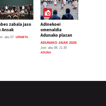
bes zabala jaso
Adinekoei
u Ansak
omenaldia
Adunako plazan
rri
abu 07
URNIETA
ADUNAKO JAIAK 2026
Joni
abu 08, 21:30
ADUNA