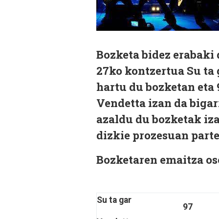
Bozketa bidez erabaki 
27ko kontzertua Su ta 
hartu du bozketan eta 9
Vendetta izan da biga
azaldu du bozketak iz
dizkie prozesuan parte
Bozketaren emaitza oso
Su ta gar
97