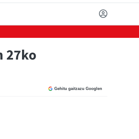
n 27ko
Gehitu gaitzazu Googlen