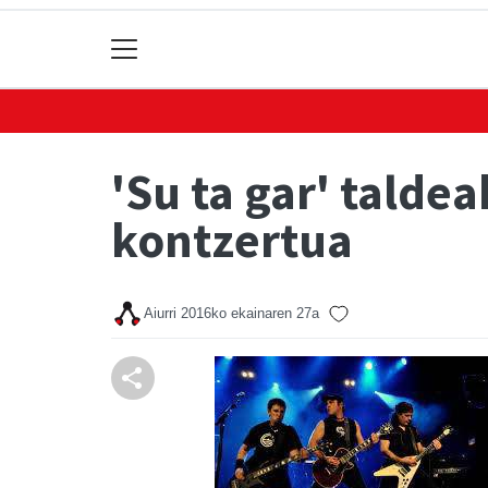
'Su ta gar' talde
kontzertua
Aiurri
2016ko ekainaren 27a