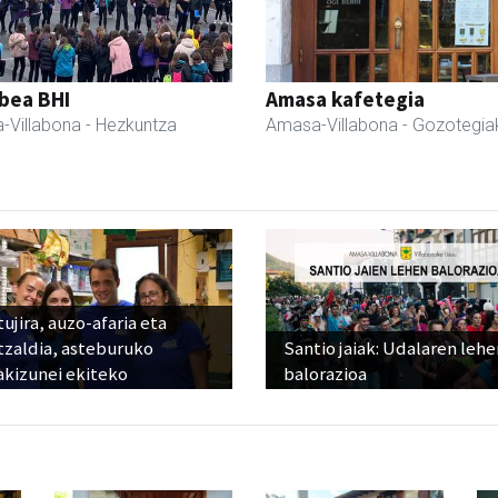
bea BHI
Amasa kafetegia
-Villabona
- Hezkuntza
Amasa-Villabona
- Gozotegia
ujira, auzo-afaria eta
tzaldia, asteburuko
Santio jaiak: Udalaren lehe
akizunei ekiteko
balorazioa