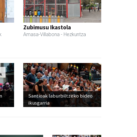
Zubimusu Ikastola
k
Amasa-Villabona
- Hezkuntza
n
Santioak laburbiltzeko bideo
ikusgarria