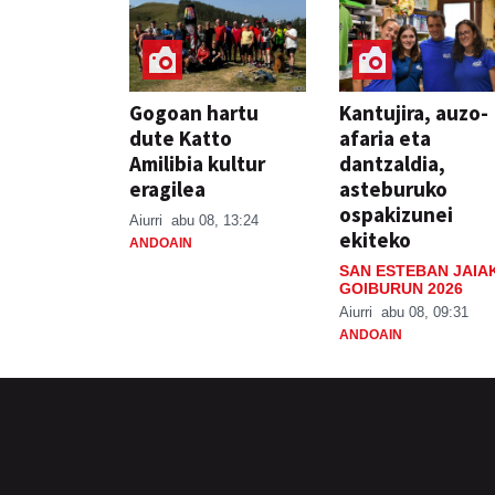
Gogoan hartu
Kantujira, auzo-
dute Katto
afaria eta
Amilibia kultur
dantzaldia,
eragilea
asteburuko
ospakizunei
Aiurri
abu 08, 13:24
ekiteko
ANDOAIN
SAN ESTEBAN JAIA
GOIBURUN 2026
Aiurri
abu 08, 09:31
ANDOAIN