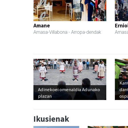
Amane
Ernio
Amasa-Villabona
- Arropa-dendak
Amasa
Kant
Adinekoei omenaldia Adunako
dan
plazan
osp
Ikusienak