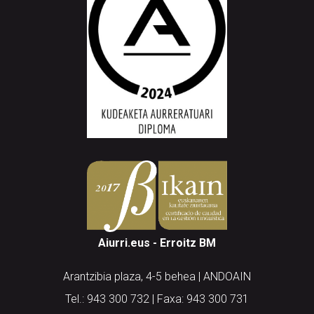
Aiurri.eus - Erroitz BM
Arantzibia plaza, 4-5 behea | ANDOAIN
Tel.: 943 300 732 | Faxa: 943 300 731