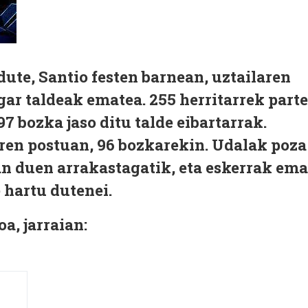
dute, Santio festen barnean, uztailaren
gar taldeak ematea. 255 herritarrek parte
7 bozka jaso ditu talde eibartarrak.
rren postuan, 96 bozkarekin. Udalak poza
an duen arrakastagatik, eta eskerrak em
 hartu dutenei.
a, jarraian: