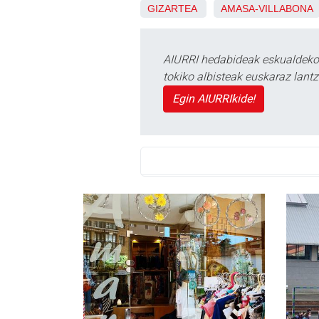
GIZARTEA
AMASA-VILLABONA
AIURRI hedabideak eskualdeko n
tokiko albisteak euskaraz lan
Egin AIURRIkide!