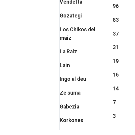
Vendetta
96
Gozategi
83
Los Chikos del
37
maiz
31
La Raiz
19
Lain
16
Ingo al deu
14
Ze suma
7
Gabezia
3
Korkones