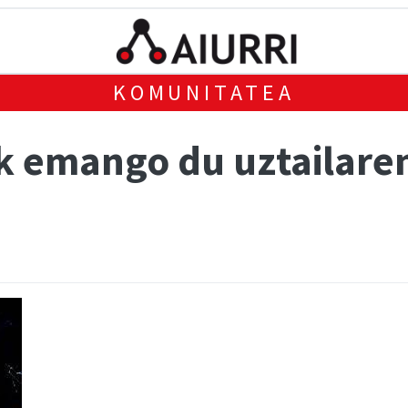
KOMUNITATEA
ak emango du uztailare