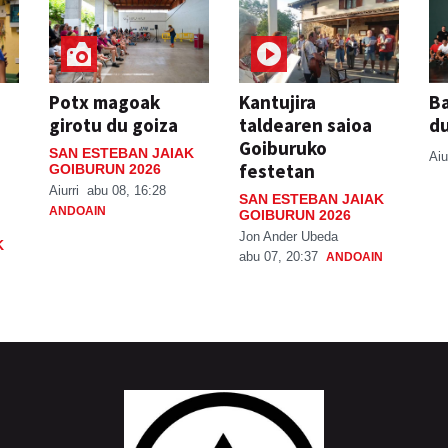
Potx magoak
Kantujira
Ba
girotu du goiza
taldearen saioa
d
Goiburuko
SAN ESTEBAN JAIAK
Aiu
festetan
GOIBURUN 2026
Aiurri
abu 08, 16:28
SAN ESTEBAN JAIAK
ANDOAIN
GOIBURUN 2026
Jon Ander Ubeda
K
abu 07, 20:37
ANDOAIN