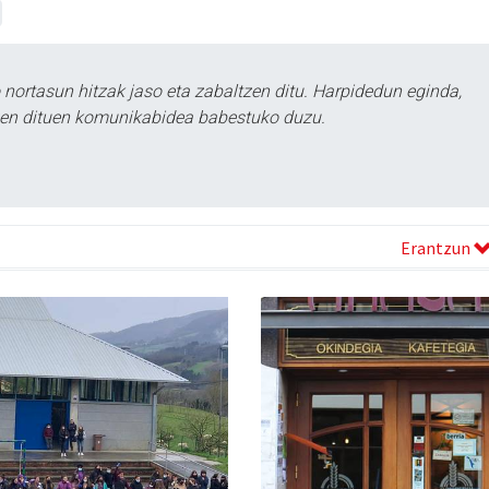
ortasun hitzak jaso eta zabaltzen ditu. Harpidedun eginda,
tzen dituen komunikabidea babestuko duzu.
Erantzun