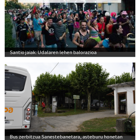
Santio jaiak: Udalaren lehen balorazioa
Bus zerbitzua Sanestebanetara, asteburu honetan