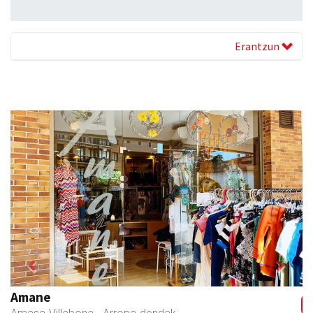
Erantzun
Previous
Next
Amane