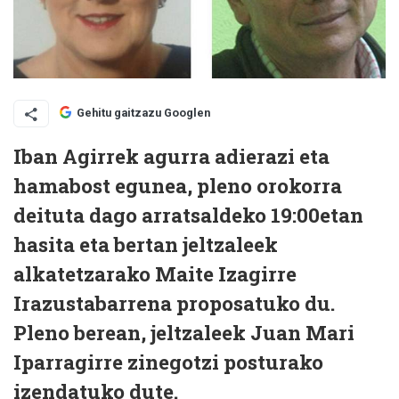
Gehitu gaitzazu Googlen
Iban Agirre
k agurra adierazi eta
hamabost egunea, pleno orokorra
deituta dago arratsaldeko 19:00etan
hasita eta bertan jeltzaleek
alkatetzarako
Maite Izagirre
Irazustabarrena proposatuko du.
Pleno berean, jeltzaleek Juan Mari
Iparragirre zinegotzi posturako
izendatuko dute.