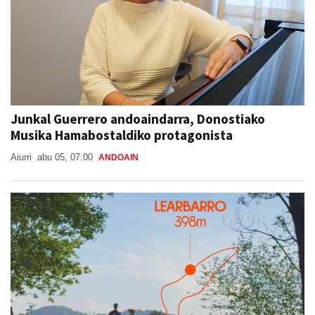
Junkal Guerrero andoaindarra, Donostiako
Musika Hamabostaldiko protagonista
Aiurri
abu 05, 07:00
ANDOAIN