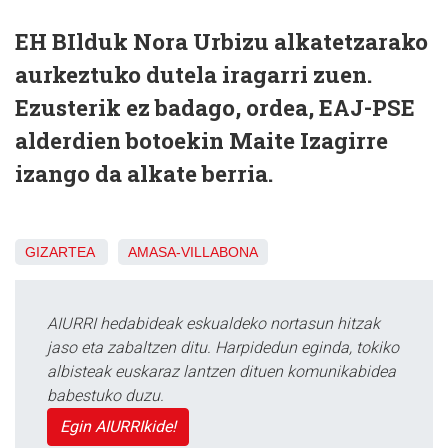
EH BIlduk
Nora Urbizu
alkatetzarako
aurkeztuko dutela iragarri zuen.
Ezusterik ez badago, ordea, EAJ-PSE
alderdien botoekin Maite Izagirre
izango da alkate berria.
GIZARTEA
AMASA-VILLABONA
AIURRI hedabideak eskualdeko nortasun hitzak
jaso eta zabaltzen ditu. Harpidedun eginda, tokiko
albisteak euskaraz lantzen dituen komunikabidea
babestuko duzu.
Egin AIURRIkide!