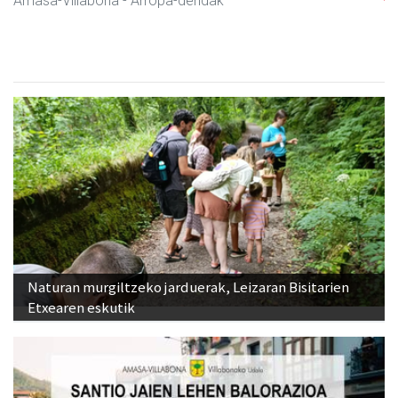
Amasa-Villabona
- Arropa-dendak
Naturan murgiltzeko jarduerak, Leizaran Bisitarien
Etxearen eskutik