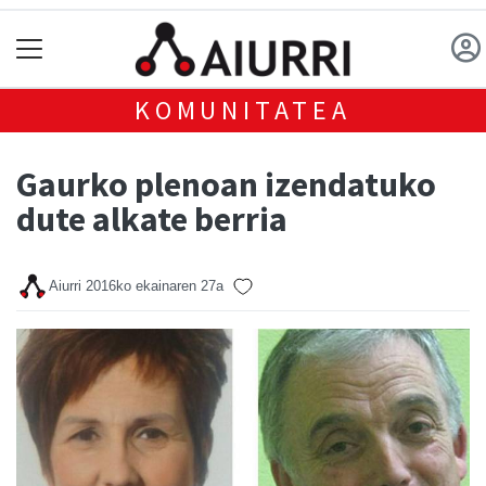
KOMUNITATEA
Gaurko plenoan izendatuko
dute alkate berria
Aiurri
2016ko ekainaren 27a