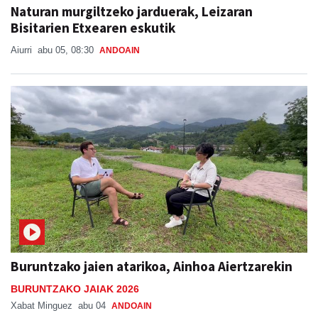
Naturan murgiltzeko jarduerak, Leizaran
Bisitarien Etxearen eskutik
Aiurri
abu 05, 08:30
ANDOAIN
Buruntzako jaien atarikoa, Ainhoa Aiertzarekin
BURUNTZAKO JAIAK 2026
Xabat Minguez
abu 04
ANDOAIN