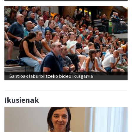
Santioak laburbiltzeko bideo ikusgarria
Ikusienak