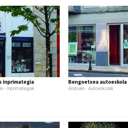
s inprimategia
Bengoetxea autoeskola
in
- Inprimategiak
Andoain
- Autoeskolak