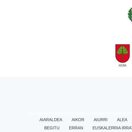
AIARALDEA
AIKOR
AIURRI
ALEA
BEGITU
ERRAN
EUSKALERRIA IRRA