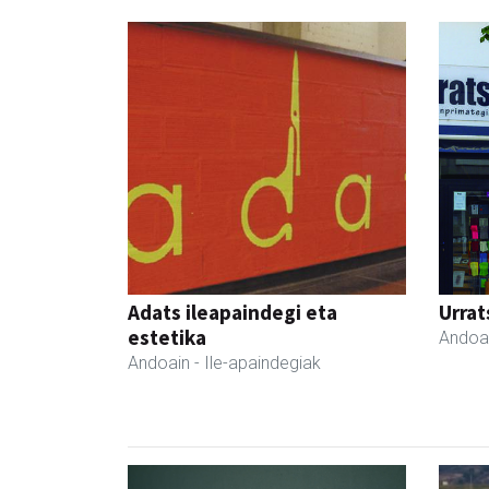
Adats ileapaindegi eta
Urrat
estetika
Andoa
Andoain
- Ile-apaindegiak