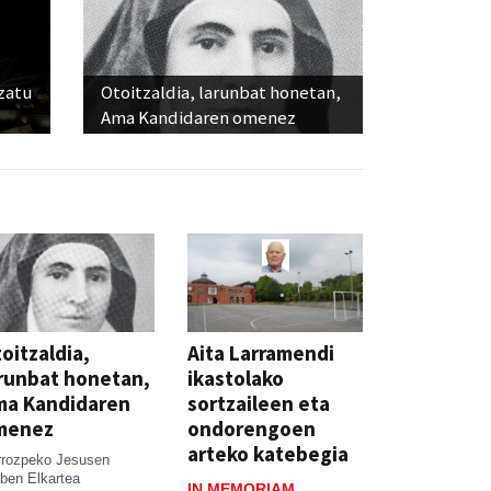
ozatu
Otoitzaldia, larunbat honetan,
Ama Kandidaren omenez
oitzaldia,
Aita Larramendi
runbat honetan,
ikastolako
ma Kandidaren
sortzaileen eta
menez
ondorengoen
arteko katebegia
rrozpeko Jesusen
ben Elkartea
IN MEMORIAM