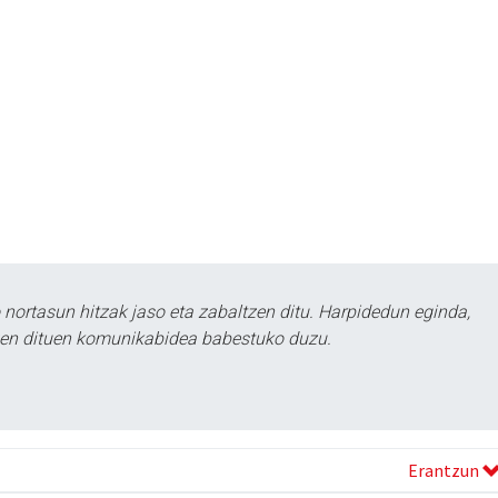
ortasun hitzak jaso eta zabaltzen ditu. Harpidedun eginda,
tzen dituen komunikabidea babestuko duzu.
Erantzun