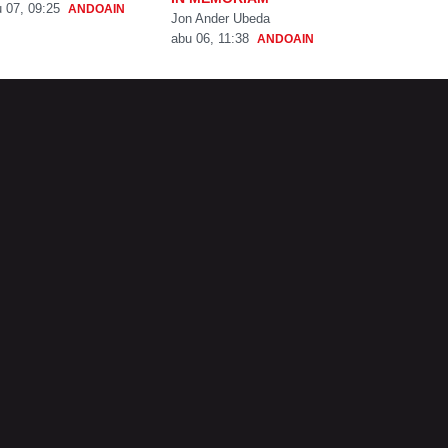
 07, 09:25
ANDOAIN
Jon Ander Ubeda
abu 06, 11:38
ANDOAIN