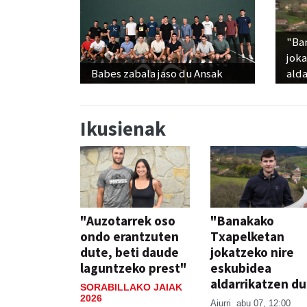
"Ba
jok
Babes zabala jaso du Ansak
alda
Ikusienak
"Auzotarrek oso
"Banakako
ondo erantzuten
Txapelketan
dute, beti daude
jokatzeko nire
laguntzeko prest"
eskubidea
aldarrikatzen du
SORABILLAKO JAIAK
2026
Aiurri
abu 07, 12:00