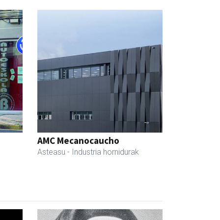
AMC Mecanocaucho
Asteasu
- Industria hornidurak