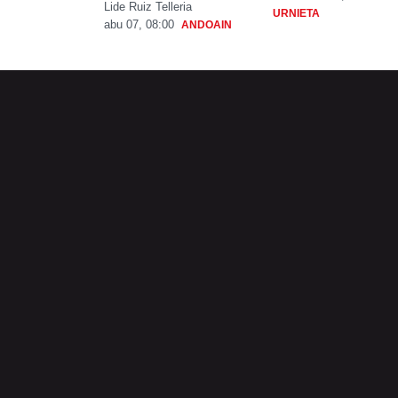
Lide Ruiz Telleria
URNIETA
abu 07, 08:00
ANDOAIN