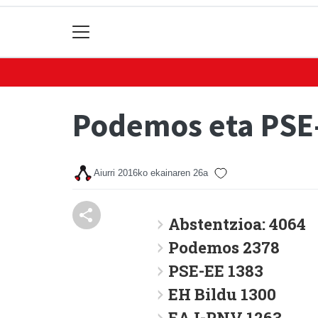
Podemos eta PSE-
Aiurri
2016ko ekainaren 26a
Abstentzioa: 4064
Podemos 2378
PSE-EE 1383
EH Bildu 1300
EAJ-PNV 1263