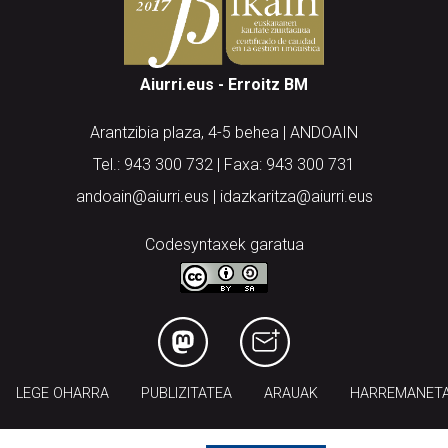
Aiurri.eus - Erroitz BM
Arantzibia plaza, 4-5 behea | ANDOAIN
Tel.: 943 300 732 | Faxa: 943 300 731
andoain@aiurri.eus | idazkaritza@aiurri.eus
Codesyntaxek garatua
LEGE OHARRA
PUBLIZITATEA
ARAUAK
HARREMANET