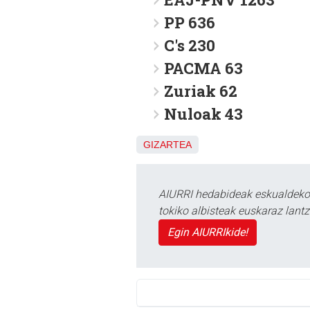
PP 636
C's 230
PACMA 63
Zuriak 62
Nuloak 43
GIZARTEA
AIURRI hedabideak eskualdeko n
tokiko albisteak euskaraz lan
Egin AIURRIkide!