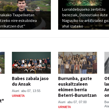
Lurraldebuseko zerbitzu
nakako Txapelketan
bereziak, Donostiako Aste
atzeko nire eskubidea
Nagusiko su-artifizialez g
rrikatzen dut"
ahal izateko
Babes zabala jaso
Burrunba, gazte
Ot
du Ansak
euskaltzaleen
la
ekimen berria
A
Aiurri
abu 07, 13:55
Beterri-Buruntzan
o
URNIETA
t"
Aiurri
abu 07, 07:00
Be
Ala
URNIETA