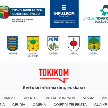
Gertuko informazioa, euskaraz
AMEZTI
ANBOTO
ANTXETA IRRATIA
ATARIA
AZP
TIA
GEURIA
GOIENA
GOIERRI TELEBISTA
GUAIXE