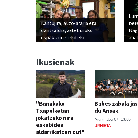
Lur
Kantujira, auzo-afaria eta
ber
dantzaldia, asteburuko
Nagu
ospakizunei ekiteko
ahal
Ikusienak
"Banakako
Babes zabala ja
Txapelketan
du Ansak
jokatzeko nire
Aiurri
abu 07, 13:55
eskubidea
URNIETA
aldarrikatzen dut"