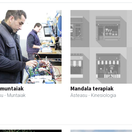
 muntaiak
Mandala terapiak
su
- Muntaiak
Asteasu
- Kinesiologia