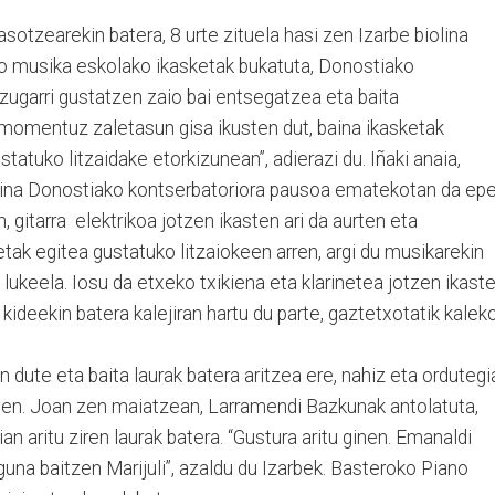
asotzearekin batera, 8 urte zituela hasi zen Izarbe biolina
o musika eskolako ikasketak bukatuta, Donostiako
izugarri gustatzen zaio bai entsegatzea eta baita
“momentuz zaletasun gisa ikusten dut, baina ikasketak
statuko litzaidake etorkizunean”, adierazi du. Iñaki anaia,
baina Donostiako kontserbatoriora pausoa ematekotan da ep
, gitarra elektrikoa jotzen ikasten ari da aurten eta
tak egitea gustatuko litzaiokeen arren, argi du musikarekin
 lukeela. Iosu da etxeko txikiena eta klarinetea jotzen ikast
 kideekin batera kalejiran hartu du parte, gaztetxotatik kalek
 dute eta baita laurak batera aritzea ere, nahiz eta ordutegi
aien. Joan zen maiatzean, Larramendi Bazkunak antolatuta,
an aritu ziren laurak batera. “Gustura aritu ginen. Emanaldi
guna baitzen Marijuli”, azaldu du Izarbek. Basteroko Piano