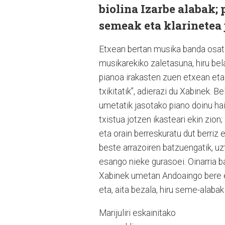
biolina
Izarbe
alabak; p
semeak eta klarinetea 
Etxean bertan musika banda osatz
musikarekiko zaletasuna, hiru bel
pianoa irakasten zuen etxean eta 
txikitatik”, adierazi du Xabinek. B
umetatik jasotako piano doinu hai
txistua jotzen ikasteari ekin zion; 
eta orain berreskuratu dut berriz 
beste arrazoiren batzuengatik, u
esango nieke gurasoei. Oinarria b
Xabinek umetan Andoaingo bere e
eta, aita bezala, hiru seme-alabak
Marijuliri eskainitako