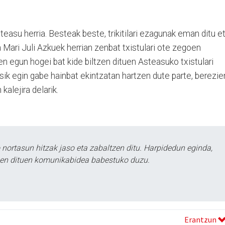
teasu herria. Besteak beste, trikitilari ezagunak eman ditu e
ta Mari Juli Azkuek herrian zenbat txistulari ote zegoen
en egun hogei bat kide biltzen dituen Asteasuko txistulari
utsik egin gabe hainbat ekintzatan hartzen dute parte, berezi
 kalejira delarik.
ortasun hitzak jaso eta zabaltzen ditu. Harpidedun eginda,
tzen dituen komunikabidea babestuko duzu.
Erantzun