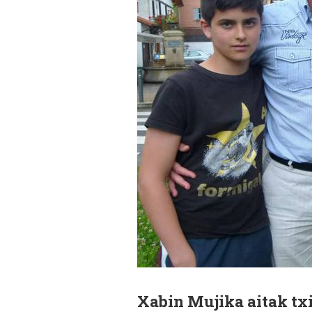
Xabin Mujika
aitak txi