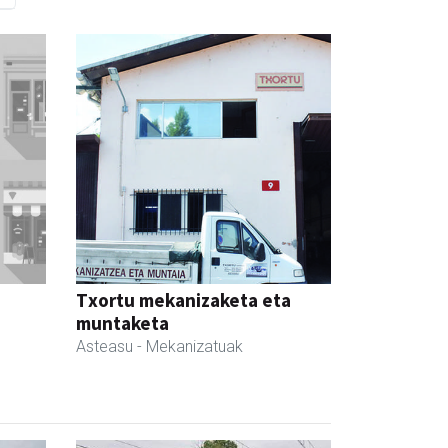
Txortu mekanizaketa eta
muntaketa
Asteasu
- Mekanizatuak