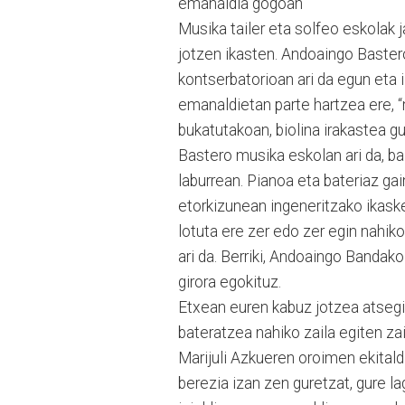
emanaldia gogoan
Musika tailer eta solfeo eskolak j
jotzen ikasten. Andoaingo Baster
kontserbatorioan ari da egun eta 
emanaldietan parte hartzea ere, 
bukatutakoan, biolina irakastea gu
Bastero musika eskolan ari da, 
laburrean. Pianoa eta bateriaz gain
etorkizunean ingeneritzako ikaske
lotuta ere zer edo zer egin nahiko
ari da. Berriki, Andoaingo Bandako
girora egokituz.
Etxean euren kabuz jotzea atsegin
bateratzea nahiko zaila egiten z
Marijuli Azkueren oroimen ekitaldi
berezia izan zen guretzat, gure la