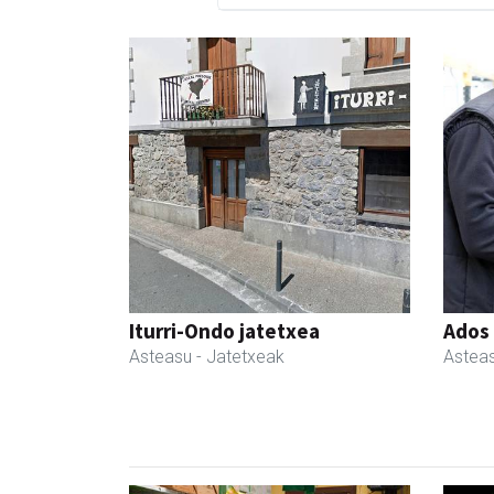
Iturri-Ondo jatetxea
Ados
Asteasu
- Jatetxeak
Astea