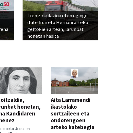
Tren zirkulazioa eten egingo
dute Irun eta Hernani arteko
rena
geltokien artean, larunbat
honetan hasita
oitzaldia,
Aita Larramendi
runbat honetan,
ikastolako
ma Kandidaren
sortzaileen eta
menez
ondorengoen
arteko katebegia
rrozpeko Jesusen