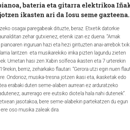
ianoa, bateria eta gitarra elektrikoa
Iña
jotzen ikasten ari da
Iosu
seme gazteena
eko osagai paregabeak dituzte, beraz. Etxetik datorkie
aunalditan zehar gutxienez, etenik izan ez duena. “Amak
pianoaren inguruan hazi eta hezi gintuzten anai-arrebok txiki
elarria lantzen eta musikarekiko irrika pizten lagundu zieten
ek. Umetan hasi zen Xabin solfeoa ikasten eta 7 urterekin
19rekin, berriz, zeharkako flautari. “Gerora utzi egin nuen flau
ere. Ondorioz, musika-tresna jotzen ikasi eta, ikasketak edo
ztea erabaki duten seme-alaben aurrean ez arduratzeko
adutenez, aurrerago ere eutsiko diotela hala nahi dutenek”.
txean jasotakoa, bere seme-alabekin partekatzen du egun
 ere oso musika zaleak dira.