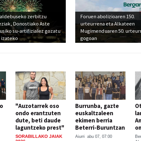
raldebuseko zerbitzu
Foruen abolizioaren 150.
eziak, Donostiako Aste
urteurrena eta Alkateen
siko su-artifizialez gozatu
Mugimenduaren 50. urteur
 izateko
gogoan
so
"Auzotarrek oso
Burrunba, gazte
Ot
ondo erantzuten
euskaltzaleen
la
dute, beti daude
ekimen berria
A
laguntzeko prest"
Beterri-Buruntzan
o
SORABILLAKO JAIAK
Aiurri
abu 07, 07:00
Be