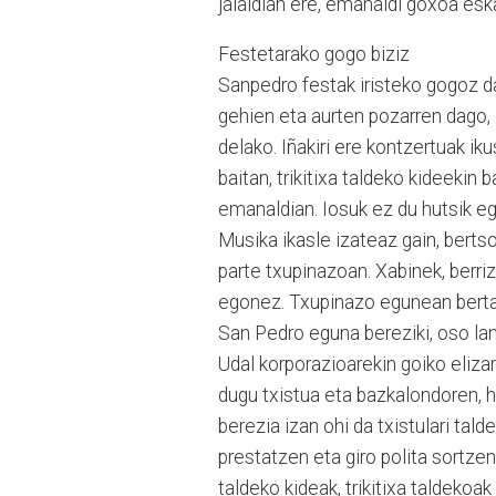
jaialdian ere, emanaldi goxoa eska
Festetarako gogo biziz
Sanpedro festak iristeko gogoz da
gehien eta aurten pozarren dago
delako. Iñakiri ere kontzertuak i
baitan, trikitixa taldeko kideekin 
emanaldian. Iosuk ez du hutsik e
Musika ikasle izateaz gain, berts
parte txupinazoan. Xabinek, berriz
egonez. Txupinazo egunean bertan 
San Pedro eguna bereziki, oso lan
Udal korporazioarekin goiko eliz
dugu txistua eta bazkalondoren, he
berezia izan ohi da txistulari tal
prestatzen eta giro polita sortzen 
taldeko kideak, trikitixa taldekoak