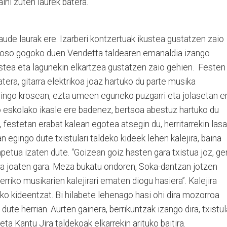
ini zuten laurek batera.
ude laurak ere. Izarberi kontzertuak ikustea gustatzen zaio
, oso gogoko duen Vendetta taldearen emanaldia izango
kustea eta lagunekin elkartzea gustatzen zaio gehien. Festen
batera, gitarra elektrikoa joaz hartuko du parte musika
gingo krosean, ezta umeen eguneko puzgarri eta jolasetan er
o eskolako ikasle ere badenez, bertsoa abestuz hartuko du
, festetan erabat kalean egotea atsegin du, herritarrekin lasa
egingo dute txistulari taldeko kideek lehen kalejira, baina
petua izaten dute. “Goizean goiz hasten gara txistua joz, ge
ara joaten gara. Meza bukatu ondoren, Soka-dantzan jotzen
rriko musikarien kalejirari ematen diogu hasiera”. Kalejira
deko kideentzat. Bi hilabete lehenago hasi ohi dira mozorroa
dute herrian. Aurten gainera, berrikuntzak izango dira, txistul
 eta Kantu Jira taldekoak elkarrekin arituko baitira.