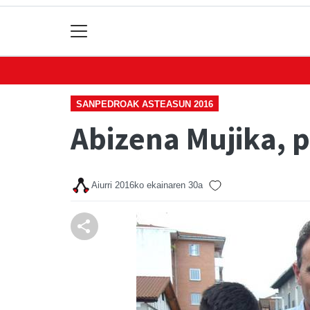
SANPEDROAK ASTEASUN 2016
Abizena Mujika, 
Aiurri
2016ko ekainaren 30a