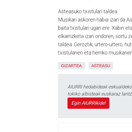
Asteasuko txistulari taldea
Musikari askoren habia izan da As
baita txistulari ugari ere. Xabin e
elkarrizketa izan ondoren, sortu z
taldea. Geroztik, urtero-urtero, h
txistularien eta herriko musikarien
GIZARTEA
ASTEASU
AIURRI hedabideak eskualdeko n
tokiko albisteak euskaraz lan
Egin AIURRIkide!