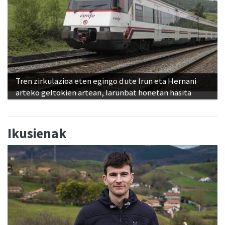
Tren zirkulazioa eten egingo dute Irun eta Hernani
arteko geltokien artean, larunbat honetan hasita
Ikusienak