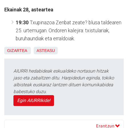
Ekainak 28, asteartea
19:30
Txupinazoa Zenbat zeate? blusa taldearen
25. urtemugan. Ondoren kalejira: txistulariak,
buruhaundiak eta erraldoiak.
GIZARTEA
ASTEASU
AIURRI hedabideak eskualdeko nortasun hitzak
jaso eta zabaltzen ditu. Harpidedun eginda, tokiko
albisteak euskaraz lantzen dituen komunikabidea
babestuko duzu.
Egin AIURRIkide!
Erantzun