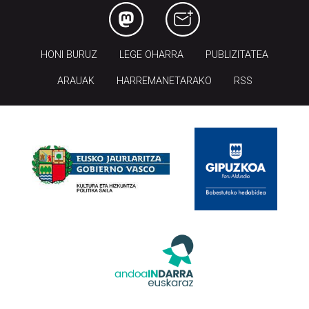
HONI BURUZ
LEGE OHARRA
PUBLIZITATEA
ARAUAK
HARREMANETARAKO
RSS