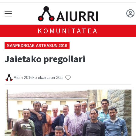
KOMUNITATEA
SANPEDROAK ASTEASUN 2016
Jaietako pregoilari
Aiurri
2016ko ekainaren 30a