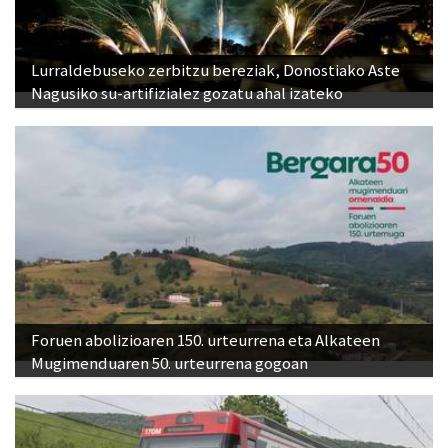
Lurraldebuseko zerbitzu bereziak, Donostiako Aste
Nagusiko su-artifizialez gozatu ahal izateko
Foruen abolizioaren 150. urteurrena eta Alkateen
Mugimenduaren 50. urteurrena gogoan