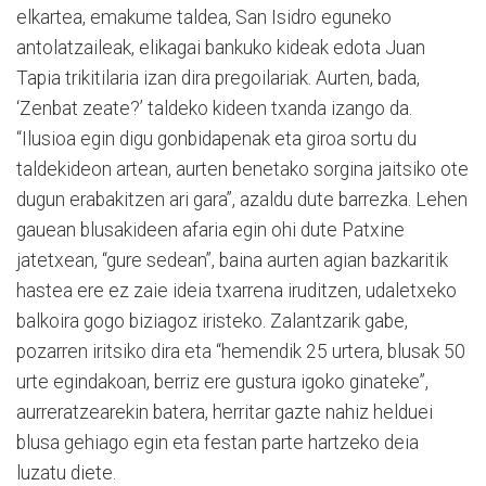
elkartea, emakume taldea, San Isidro eguneko
antolatzaileak, elikagai bankuko kideak edota Juan
Tapia trikitilaria izan dira pregoilariak. Aurten, bada,
‘Zenbat zeate?’ taldeko kideen txanda izango da.
“Ilusioa egin digu gonbidapenak eta giroa sortu du
taldekideon artean, aurten benetako sorgina jaitsiko ote
dugun erabakitzen ari gara”, azaldu dute barrezka. Lehen
gauean blusakideen afaria egin ohi dute Patxine
jatetxean, “gure sedean”, baina aurten agian bazkaritik
hastea ere ez zaie ideia txarrena iruditzen, udaletxeko
balkoira gogo biziagoz iristeko. Zalantzarik gabe,
pozarren iritsiko dira eta “hemendik 25 urtera, blusak 50
urte egindakoan, berriz ere gustura igoko ginateke”,
aurreratzearekin batera, herritar gazte nahiz helduei
blusa gehiago egin eta festan parte hartzeko deia
luzatu diete.