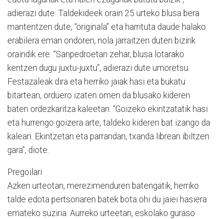
adierazi dute. Taldekideek orain 25 urteko blusa bera
mantentzen dute, “originala” eta harrituta daude halako
erabilera eman ondoren, nola jarraitzen duten bizirik
oraindik ere. “Sanpedroetan zehar, blusa lotarako
kentzen dugu juxtu-juxtu”, adierazi dute umoretsu.
Festazaleak dira eta herriko jaiak hasi eta bukatu
bitartean, orduero izaten omen da blusako kideren
baten ordezkaritza kaleetan. “Goizeko ekintzatatik hasi
eta hurrengo goizera arte, taldeko kideren bat izango da
kalean. Ekintzetan eta parrandan, txanda librean ibiltzen
gara”, diote.
Pregoilari
Azken urteotan, merezimenduren batengatik, herriko
talde edota pertsonaren batek bota ohi du jaiei hasiera
emateko suziria. Aurreko urteetan, eskolako guraso