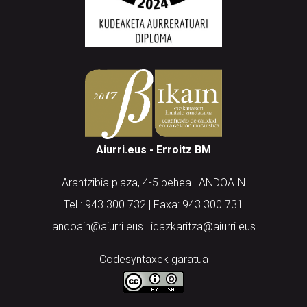
Aiurri.eus - Erroitz BM
Arantzibia plaza, 4-5 behea | ANDOAIN
Tel.: 943 300 732 | Faxa: 943 300 731
andoain@aiurri.eus | idazkaritza@aiurri.eus
Codesyntaxek garatua