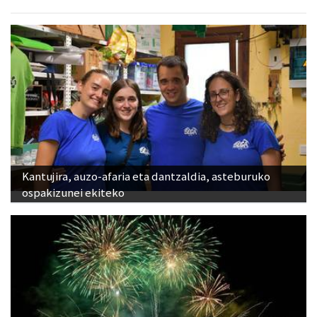
Kantujira, auzo-afaria eta dantzaldia, asteburuko
ospakizunei ekiteko