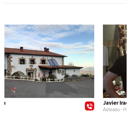
Previous
Next
Javier Iraola harategia
Asteasu
- Harategiak