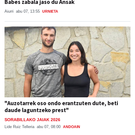
Babes zabala jaso du Ansak
Aiurri
abu 07, 13:55
URNIETA
"Auzotarrek oso ondo erantzuten dute, beti
daude laguntzeko prest"
SORABILLAKO JAIAK 2026
Lide Ruiz Telleria
abu 07, 08:00
ANDOAIN