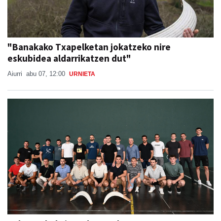
"Banakako Txapelketan jokatzeko nire
eskubidea aldarrikatzen dut"
Aiurri
abu 07, 12:00
URNIETA