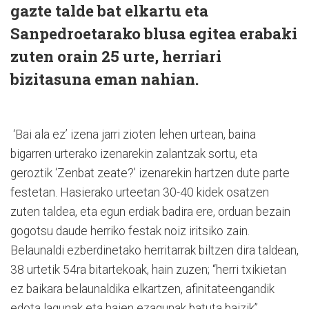
gazte talde bat elkartu eta
Sanpedroetarako blusa egitea erabaki
zuten orain 25 urte, herriari
bizitasuna eman nahian.
‘Bai ala ez’ izena jarri zioten lehen urtean, baina
bigarren urterako izenarekin zalantzak sortu, eta
geroztik ‘Zenbat zeate?’ izenarekin hartzen dute parte
festetan. Hasierako urteetan 30-40 kidek osatzen
zuten taldea, eta egun erdiak badira ere, orduan bezain
gogotsu daude herriko festak noiz iritsiko zain.
Belaunaldi ezberdinetako herritarrak biltzen dira taldean,
38 urtetik 54ra bitartekoak, hain zuzen; “herri txikietan
ez baikara belaunaldika elkartzen, afinitateengandik
edota lagunak eta haien ezagunak batuta baizik”,