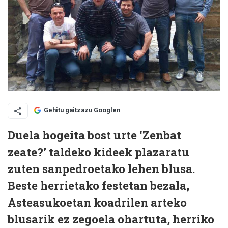
Gehitu gaitzazu Googlen
Duela hogeita bost urte ‘Zenbat
zeate?’ taldeko kideek plazaratu
zuten sanpedroetako lehen blusa.
Beste herrietako festetan bezala,
Asteasukoetan koadrilen arteko
blusarik ez zegoela ohartuta, herriko