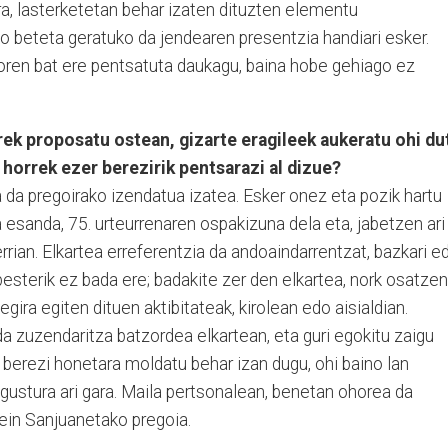
ra, lasterketetan behar izaten dituzten elementu
ko beteta geratuko da jendearen presentzia handiari esker.
koren bat ere pentsatuta daukagu, baina hobe gehiago ez
rek proposatu ostean, gizarte eragileek aukeratu ohi du
 horrek ezer berezirik pentsarazi al dizue?
 da pregoirako izendatua izatea. Esker onez eta pozik hartu
a esanda, 75. urteurrenaren ospakizuna dela eta, jabetzen ari
rian. Elkartea erreferentzia da andoaindarrentzat, bazkari e
besterik ez bada ere; badakite zer den elkartea, nork osatzen
egira egiten dituen aktibitateak, kirolean edo aisialdian.
 da zuzendaritza batzordea elkartean, eta guri egokitu zaigu
e berezi honetara moldatu behar izan dugu, ohi baino lan
 gustura ari gara. Maila pertsonalean, benetan ohorea da
zein Sanjuanetako pregoia.