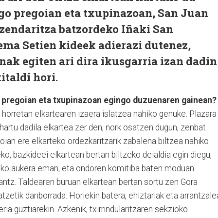
o pregoian eta txupinazoan, San Juan
uzendaritza batzordeko Iñaki San
ma Setien kideek adierazi dutenez,
nak egiten ari dira ikusgarria izan dadin
taldi hori.
e pregoian eta txupinazoan egingo duzuenaren gainean?
i horretan elkartearen izaera islatzea nahiko genuke. Plazara
hartu dadila elkartea zer den, nork osatzen dugun, zenbat
ian ere elkarteko ordezkaritzarik zabalena biltzea nahiko
o, bazkideei elkartean bertan biltzeko deialdia egin diegu,
rako aukera eman, eta ondoren komitiba baten moduan
antz. Taldearen buruan elkartean bertan sortu zen Gora
atzetik danborrada. Horiekin batera, ehiztariak eta arrantzale
eria guztiarekin. Azkenik, txirrindularitzaren sekzioko