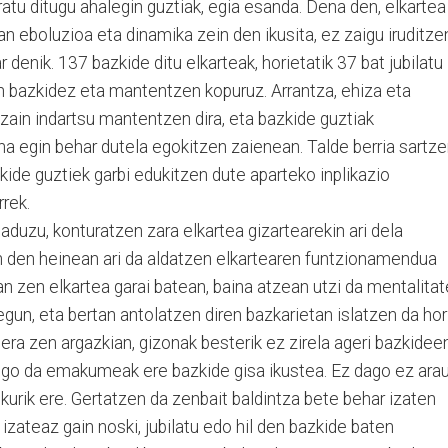
atu ditugu ahalegin guztiak, egia esanda. Dena den, elkartea
 eboluzioa eta dinamika zein den ikusita, ez zaigu iruditze
 denik. 137 bazkide ditu elkarteak, horietatik 37 bat jubilatu
en bazkidez eta mantentzen kopuruz. Arrantza, ehiza eta
ezain indartsu mantentzen dira, eta bazkide guztiak
a egin behar dutela egokitzen zaienean. Talde berria sartz
kide guztiek garbi edukitzen dute aparteko inplikazio
rrek.
baduzu, konturatzen zara elkartea gizartearekin ari dela
n den heinean ari da aldatzen elkartearen funtzionamendua
an zen elkartea garai batean, baina atzean utzi da mentalitat
 egun, eta bertan antolatzen diren bazkarietan islatzen da hor
tera zen argazkian, gizonak besterik ez zirela ageri bazkidee
ngo da emakumeak ere bazkide gisa ikustea. Ez dago ez ara
urik ere. Gertatzen da zenbait baldintza bete behar izaten
i izateaz gain noski, jubilatu edo hil den bazkide baten