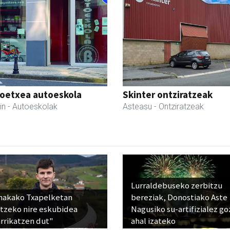
oetxea autoeskola
Skinter ontziratzeak
in
- Autoeskolak
Asteasu
- Ontziratzeak
Lurraldebuseko zerbitzu
nakako Txapelketan
bereziak, Donostiako Aste
atzeko nire eskubidea
Nagusiko su-artifizialez g
rrikatzen dut"
ahal izateko