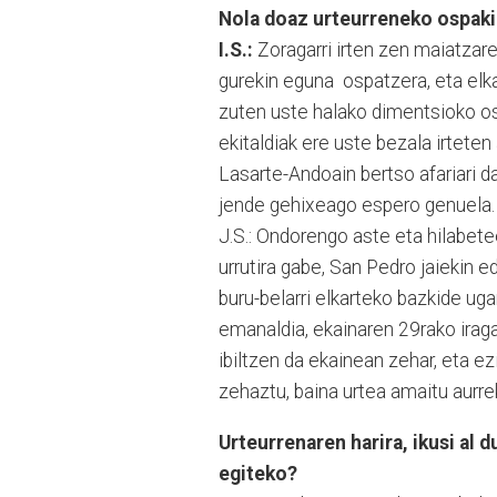
Nola doaz urteurreneko ospaki
I.S.:
Zoragarri irten zen maiatzare
gurekin eguna ospatzera, eta elka
zuten uste halako dimentsioko osp
ekitaldiak ere uste bezala irteten 
Lasarte-Andoain bertso afariari d
jende gehixeago espero genuela
J.S.: Ondorengo aste eta hilabete
urrutira gabe, San Pedro jaiekin e
buru-belarri elkarteko bazkide ug
emanaldia, ekainaren 29rako iraga
ibiltzen da ekainean zehar, eta ez
zehaztu, baina urtea amaitu aurr
Urteurrenaren harira, ikusi al 
egiteko?