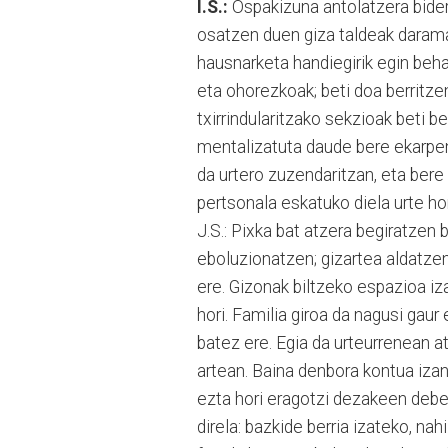
I.S.:
Ospakizuna antolatzera bider
osatzen duen giza taldeak daraman
hausnarketa handiegirik egin behar
eta ohorezkoak; beti doa berritz
txirrindularitzako sekzioak beti b
mentalizatuta daude bere ekarpen
da urtero zuzendaritzan, eta bere 
pertsonala eskatuko diela urte ho
J.S.: Pixka bat atzera begiratzen 
eboluzionatzen; gizartea aldatze
ere. Gizonak biltzeko espazioa iz
hori. Familia giroa da nagusi gaur
batez ere. Egia da urteurrenean a
artean. Baina denbora kontua iza
ezta hori eragotzi dezakeen debek
direla: bazkide berria izateko, nah