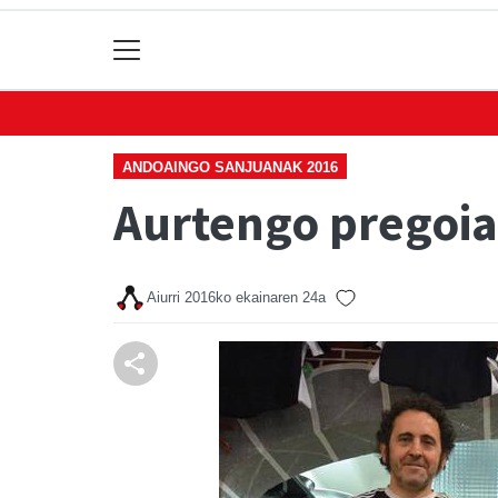
ANDOAINGO SANJUANAK 2016
Aurtengo pregoia
Aiurri
2016ko ekainaren 24a