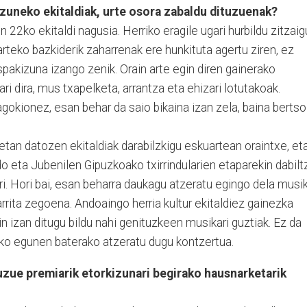
zuneko ekitaldiak, urte osora zabaldu dituzuenak?
n 22ko ekitaldi nagusia. Herriko eragile ugari hurbildu zitzai
rteko bazkiderik zaharrenak ere hunkituta agertu ziren, ez
akizuna izango zenik. Orain arte egin diren gainerako
ari dira, mus txapelketa, arrantza eta ehizari lotutakoak.
agokionez, esan behar da saio bikaina izan zela, baina bertso
.
etan datozen ekitaldiak darabilzkigu eskuartean oraintxe, et
do eta Jubenilen Gipuzkoako txirrindularien etaparekin dabilt
ari. Hori bai, esan beharra daukagu atzeratu egingo dela musi
rrita zegoena. Andoaingo herria kultur ekitaldiez gainezka
in izan ditugu bildu nahi genituzkeen musikari guztiak. Ez da
eko egunen baterako atzeratu dugu kontzertua.
duzue premiarik etorkizunari begirako hausnarketarik