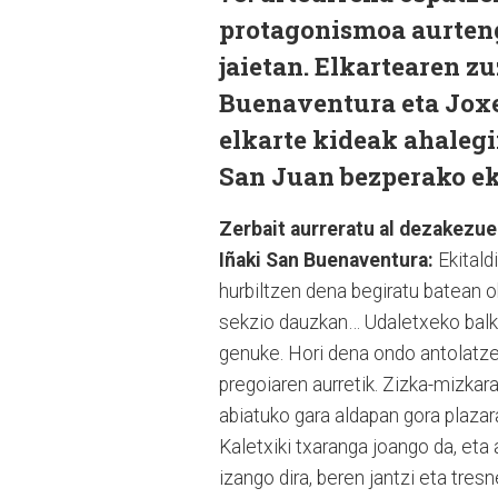
protagonismoa aurteng
jaietan. Elkartearen z
Buenaventura eta Joxe
elkarte kideak ahalegi
San Juan bezperako eki
Zerbait aurreratu al dezakezu
Iñaki San Buenaventura:
Ekitald
hurbiltzen dena begiratu batean o
sekzio dauzkan… Udaletxeko balko
genuke. Hori dena ondo antolatzek
pregoiaren aurretik. Zizka-mizka
abiatuko gara aldapan gora plazar
Kaletxiki txaranga joango da, eta 
izango dira, beren jantzi eta tresn