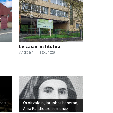
Leizaran Institutua
Andoain
- Hezkuntza
ozatu
Otoitzaldia, larunbat honetan,
Ama Kandidaren omenez