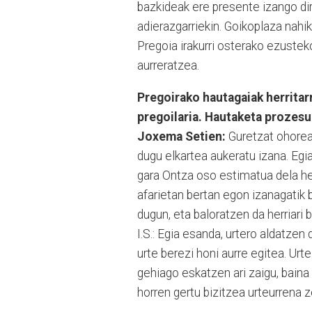
bazkideak ere presente izango di
adierazgarriekin. Goikoplaza nahi
Pregoia irakurri osterako ezuste
aurreratzea.
Pregoirako hautagaiak herritar
pregoilaria. Hautaketa prozesu
Joxema Setien:
Guretzat ohorea
dugu elkartea aukeratu izana. Egi
gara Ontza oso estimatua dela her
afarietan bertan egon izanagatik 
dugun, eta baloratzen da herriari b
I.S.: Egia esanda, urtero aldatzen
urte berezi honi aurre egitea. Urt
gehiago eskatzen ari zaigu, baina
horren gertu bizitzea urteurrena 