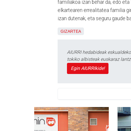
familiakoa izan behar da, edo eta 
elkartearen errealitatea familia 
izan dutenak, eta seguru gaude ba
GIZARTEA
AIURRI hedabideak eskualdeko n
tokiko albisteak euskaraz lan
Egin AIURRIkide!