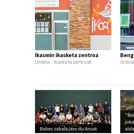
Ikasmin ikasketa zentroa
Beng
Urnieta
- Ikasketa zentroak
Andoa
"Ba
jok
Babes zabala jaso du Ansak
alda