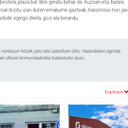
bestela, plaza bat libre geratu behar da. Auzoan-eta, badira
giroan bizitu izan duten emakume gazteak, transmisio hori ja
zkide egingo direla, goiz ala berandu.
ortasun hitzak jaso eta zabaltzen ditu. Harpidedun eginda,
tzen dituen komunikabidea babestuko duzu.
Erantzun