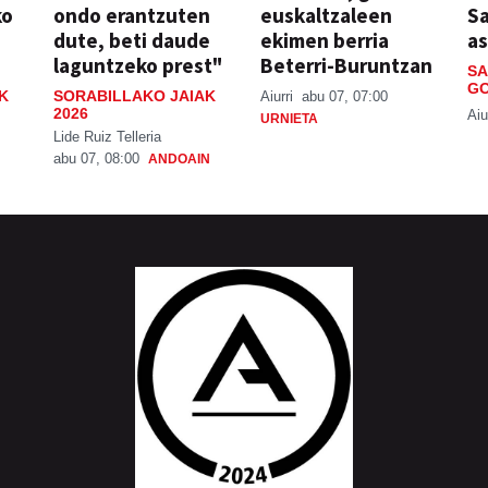
ko
ondo erantzuten
euskaltzaleen
S
dute, beti daude
ekimen berria
a
laguntzeko prest"
Beterri-Buruntzan
SA
GO
K
SORABILLAKO JAIAK
Aiurri
abu 07, 07:00
2026
Aiu
URNIETA
Lide Ruiz Telleria
abu 07, 08:00
ANDOAIN