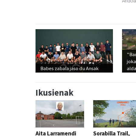
Andoa
"Ba
jok
Babes zabala jaso du Ansak
alda
Ikusienak
Aita Larramendi
Sorabilla Trail,