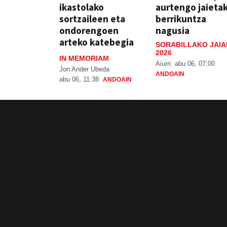
ikastolako
aurtengo jaieta
sortzaileen eta
berrikuntza
ondorengoen
nagusia
arteko katebegia
SORABILLAKO JAIA
2026
IN MEMORIAM
Aiurri
abu 06, 07:00
Jon Ander Ubeda
ANDOAIN
abu 06, 11:38
ANDOAIN