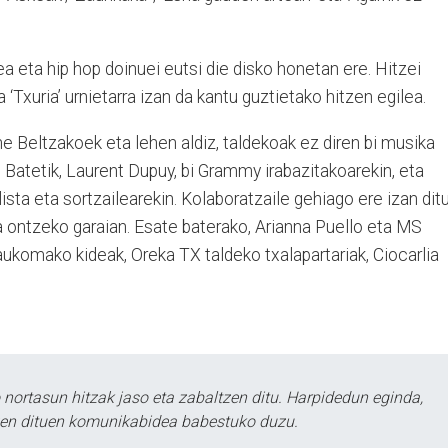
a eta hip hop doinuei eutsi die disko honetan ere. Hitzei
‘Txuria’ urnietarra izan da kantu guztietako hitzen egilea.
e Beltzakoek eta lehen aldiz, taldekoak ez diren bi musika
a. Batetik, Laurent Dupuy, bi Grammy irabazitakoarekin, eta
sta eta sortzailearekin. Kolaboratzaile gehiago ere izan dit
 ontzeko garaian. Esate baterako, Arianna Puello eta MS
komako kideak, Oreka TX taldeko txalapartariak, Ciocarlia
ortasun hitzak jaso eta zabaltzen ditu. Harpidedun eginda,
tzen dituen komunikabidea babestuko duzu.