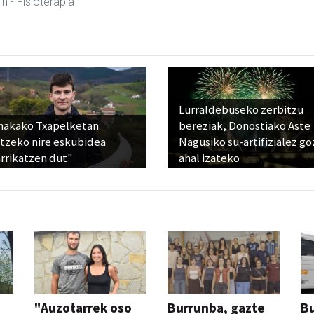
in
- Fisioterapia
Lurraldebuseko zerbitzu
nakako Txapelketan
bereziak, Donostiako Aste
atzeko nire eskubidea
Nagusiko su-artifizialez g
rrikatzen dut"
ahal izateko
"Auzotarrek oso
Burrunba, gazte
Bu