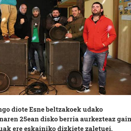
ngo diote Esne beltzakoek udako
inaren 25ean disko berria aurkezteaz gain
ak ere eskainiko dizkiete zaletuei.