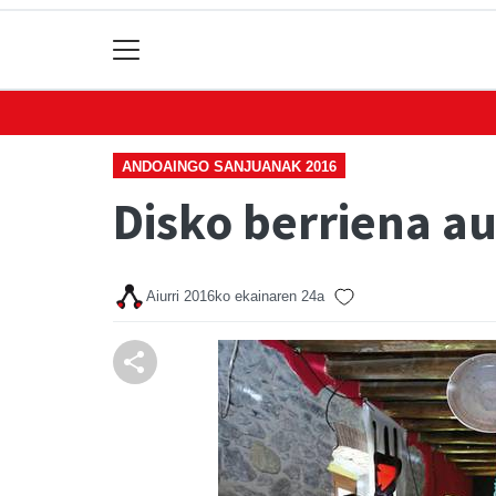
ANDOAINGO SANJUANAK 2016
Disko berriena a
Aiurri
2016ko ekainaren 24a