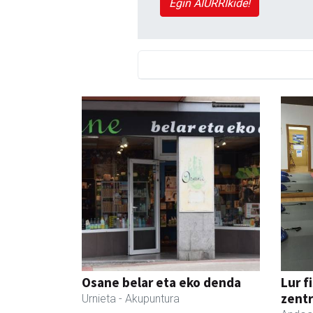
Egin AIURRIkide!
Osane belar eta eko denda
Lur f
zent
Urnieta
- Akupuntura