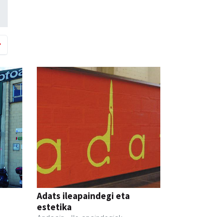
Adats ileapaindegi eta
estetika