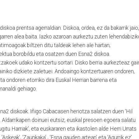
skoa prentsa agerraldian. Diskoa, ordea, ez da bakarrik jaio,
igarren alea baita. Iazko azaroan aurkeztu zuten lehendabizik
ntimoagoak biltzen ditu taldeak lehen ale hartan;
oiektua borobildu eta osatzen duen Esna2 diskoa.
akoek udako kontzertu sortari. Disko berria aurkezteaz gai
ainiko dizkiete zaletuei. Andoaingo kontzertuaren ondoren,
eta ondoren etorriko dira Euskal Herrian barrena eta
manaldi gehiago.
Esna2 diskoak. Iñigo Cabacasen heriotza salatzen duen ‘Hil
. Aldarrikapen doinuei eutsiz, euskal presoen egoera salatu
ugitu Harriak’, eta euskararen eta ikastolen alde Herri Urrats
 ‘Askeak’, ‘Zaunkaka’ , ‘Esna gauden artean’ eta ‘Agurrik ez’