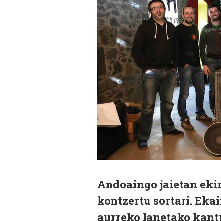
Andoaingo jaietan eki
kontzertu sortari. Eka
aurreko lanetako kantu