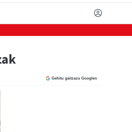
zak
Gehitu gaitzazu Googlen