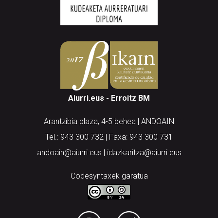
Aiurri.eus - Erroitz BM
Arantzibia plaza, 4-5 behea | ANDOAIN
Tel.: 943 300 732 | Faxa: 943 300 731
andoain@aiurri.eus | idazkaritza@aiurri.eus
Codesyntaxek garatua