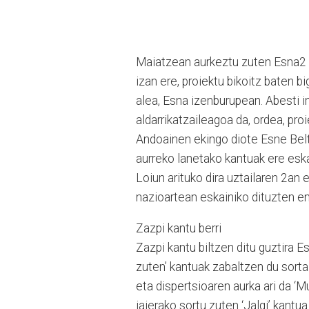
Maiatzean aurkeztu zuten Esna2 di
izan ere, proiektu bikoitz baten b
alea, Esna izenburupean. Abesti i
aldarrikatzaileagoa da, ordea, pr
Andoainen ekingo diote Esne Beltz
aurreko lanetako kantuak ere esk
Loiun arituko dira uztailaren 2an 
nazioartean eskainiko dituzten e
Zazpi kantu berri
Zazpi kantu biltzen ditu guztira 
zuten’ kantuak zabaltzen du sorta
eta dispertsioaren aurka ari da ‘M
jaierako sortu zuten ‘Jalgi’ kantua.