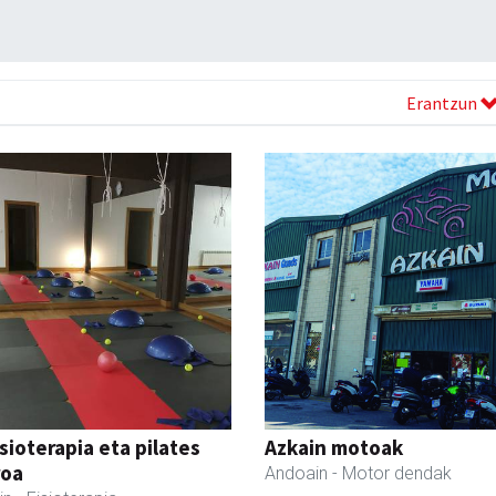
Erantzun
isioterapia eta pilates
Azkain motoak
roa
Andoain
- Motor dendak