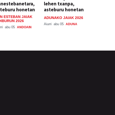
anestebanetara,
lehen txanpa,
steburu honetan
asteburu honetan
N ESTEBAN JAIAK
ADUNAKO JAIAK 2026
IBURUN 2026
Aiurri
abu 05
ADUNA
rri
abu 05
ANDOAIN