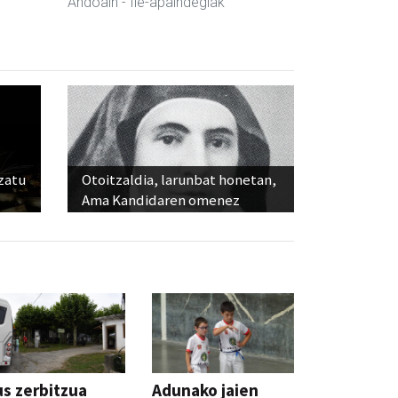
Andoain
- Ile-apaindegiak
ozatu
Otoitzaldia, larunbat honetan,
Ama Kandidaren omenez
s zerbitzua
Adunako jaien