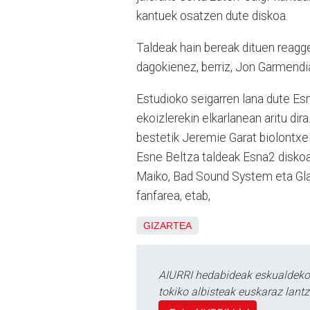
kantuek osatzen dute diskoa.
Taldeak hain bereak dituen reagge
dagokienez, berriz, Jon Garmendia 
Estudioko seigarren lana dute Esn
ekoizlerekin elkarlanean aritu dir
bestetik Jeremie Garat biolontxeli
Esne Beltza taldeak Esna2 diskoa
Maiko, Bad Sound System eta Glau
fanfarea, etab,
GIZARTEA
AIURRI hedabideak eskualdeko n
tokiko albisteak euskaraz lan