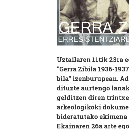
Uztailaren 11tik 23ra 
"Gerra Zibila 1936-193
bila" izenburupean. Ad
dituzte aurtengo lana
gelditzen diren trintx
arkeologikoki dokument
bideratutako ekimena 
Ekainaren 26a arte eg