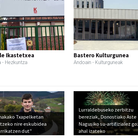
le Ikastetxea
Bastero Kulturgunea
a
- Hezkuntza
Andoain
- Kulturguneak
Lurraldebuseko zerbitzu
nakako Txapelketan
bereziak, Donostiako Aste
atzeko nire eskubidea
Nagusiko su-artifizialez g
rrikatzen dut"
ahal izateko