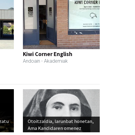
Kiwi Corner English
Andoain
- Akademiak
ozatu
Otoitzaldia, larunbat honetan,
Ama Kandidaren omenez