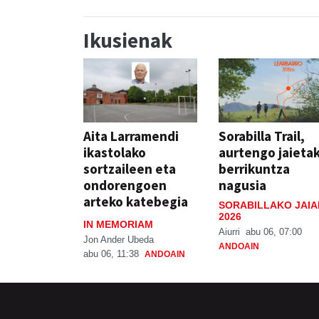
Ikusienak
Aita Larramendi
Sorabilla Trail,
ikastolako
aurtengo jaieta
sortzaileen eta
berrikuntza
ondorengoen
nagusia
arteko katebegia
SORABILLAKO JAIA
2026
IN MEMORIAM
Aiurri
abu 06, 07:00
Jon Ander Ubeda
ANDOAIN
abu 06, 11:38
ANDOAIN