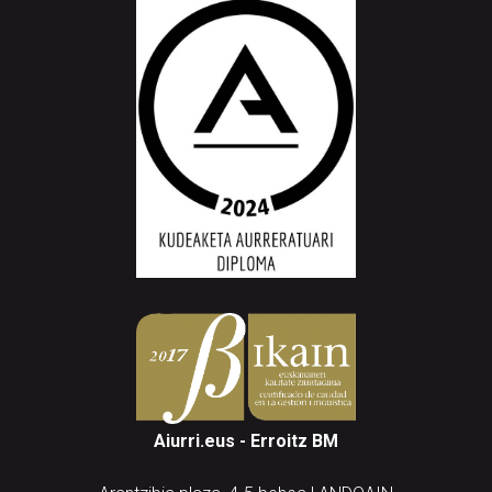
Aiurri.eus - Erroitz BM