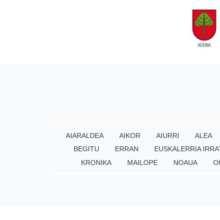
AIARALDEA
AIKOR
AIURRI
ALEA
BEGITU
ERRAN
EUSKALERRIA IRRA
KRONIKA
MAILOPE
NOAUA
O