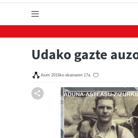
Udako gazte auzo
Aiurri
2016ko ekainaren 17a