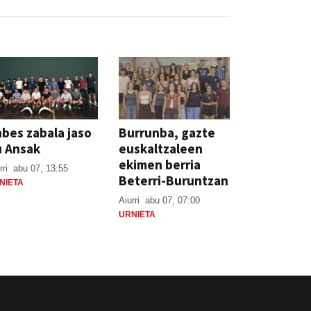
bes zabala jaso
Burrunba, gazte
u Ansak
euskaltzaleen
ekimen berria
rri
abu 07, 13:55
Beterri-Buruntzan
NIETA
Aiurri
abu 07, 07:00
URNIETA