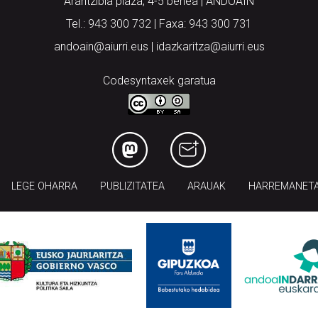
Arantzibia plaza, 4-5 behea | ANDOAIN
Tel.: 943 300 732 | Faxa: 943 300 731
andoain@aiurri.eus | idazkaritza@aiurri.eus
Codesyntaxek garatua
LEGE OHARRA
PUBLIZITATEA
ARAUAK
HARREMANET