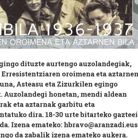
egingo dituzte aurtengo auzolandegiak,
7 Erresistentziaren oroimena eta aztarne
una, Asteasu eta Zizurkilen egingo
k. Auzolandegi honetan, mendi aldean
erak eta aztarnak garbitu eta
atuko dira. 18-30 urte bitarteko gazteei
da. Izena emateko: hbravo@aranzadi.eus
ongo da zabalik izena emateko aukera.