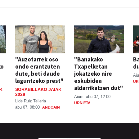
"Auzotarrek oso
"Banakako
Ba
ko
ondo erantzuten
Txapelketan
d
dute, beti daude
jokatzeko nire
Aiu
laguntzeko prest"
eskubidea
UR
aldarrikatzen dut"
K
SORABILLAKO JAIAK
2026
Aiurri
abu 07, 12:00
Lide Ruiz Telleria
URNIETA
abu 07, 08:00
ANDOAIN