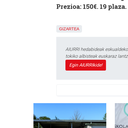
Prezioa: 150€. 19 plaza.
GIZARTEA
AIURRI hedabideak eskualdeko n
tokiko albisteak euskaraz lan
Egin AIURRIkide!