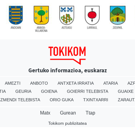
Gertuko informazioa, euskaraz
AMEZTI
ANBOTO
ANTXETA IRRATIA
ATARIA
AZP
TIA
GEURIA
GOIENA
GOIERRI TELEBISTA
GUAIXE
IZMENDI TELEBISTA
ORIO GUKA
TXINTXARRI
ZARAUT
Matx
Gurean
Ttap
Tokikom publizitatea
v16.25.0