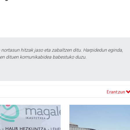
ortasun hitzak jaso eta zabaltzen ditu. Harpidedun eginda,
tzen dituen komunikabidea babestuko duzu.
Erantzun