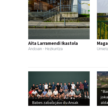
Aita Larramendi Ikastola
Maga
Andoain
- Hezkuntza
Urniet
"Ba
jok
Babes zabala jaso du Ansak
alda