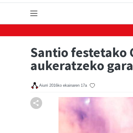
Santio festetako
aukeratzeko gara
Aiurri
2016ko ekainaren 17a