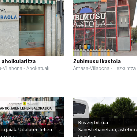
a aholkularitza
Zubimusu Ikastola
-Villabona
- Abokatuak
Amasa-Villabona
- Hezkuntza
Bus zerbitzua
io jaiak: Udalaren lehen
Sanestebanetara, astebur
razioa
honetan