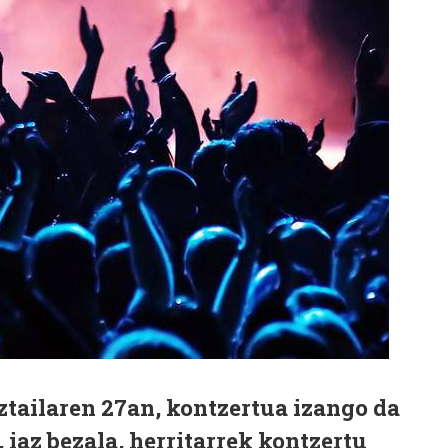
uztailaren 27an, kontzertua izango da
 iaz bezala, herritarrek kontzertu