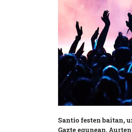
Santio festen baitan, 
Gazte egunean. Aurten,