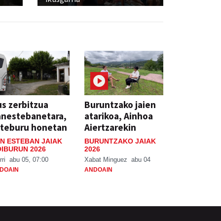
s zerbitzua
Buruntzako jaien
anestebanetara,
atarikoa, Ainhoa
steburu honetan
Aiertzarekin
N ESTEBAN JAIAK
BURUNTZAKO JAIAK
IBURUN 2026
2026
rri
abu 05, 07:00
Xabat Minguez
abu 04
DOAIN
ANDOAIN