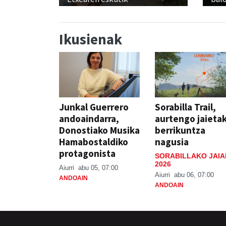
Ikusienak
Junkal Guerrero
Sorabilla Trail,
andoaindarra,
aurtengo jaieta
Donostiako Musika
berrikuntza
Hamabostaldiko
nagusia
protagonista
SORABILLAKO JAIA
2026
Aiurri
abu 05, 07:00
Aiurri
abu 06, 07:00
ANDOAIN
ANDOAIN