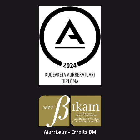
Aiurri.eus - Erroitz BM