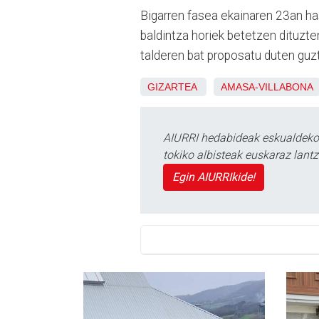
Bigarren fasea ekainaren 23an ha
baldintza horiek betetzen dituz
talderen bat proposatu duten guzti
GIZARTEA
AMASA-VILLABONA
AIURRI hedabideak eskualdeko n
tokiko albisteak euskaraz lan
Egin AIURRIkide!