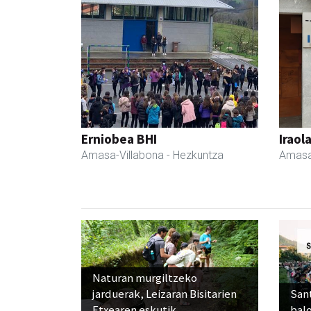
Erniobea BHI
Iraol
Amasa-Villabona
- Hezkuntza
Amasa
Naturan murgiltzeko
jarduerak, Leizaran Bisitarien
Sant
Etxearen eskutik
balo