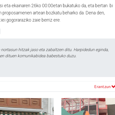
si eta ekainaren 26ko 00:00etan bukatuko da, eta bertan bi
ten proposamenen artean bozkatu beharko da. Dena den,
ei gogoraraziko zaie berriz ere.
ortasun hitzak jaso eta zabaltzen ditu. Harpidedun eginda,
tzen dituen komunikabidea babestuko duzu.
Erantzun