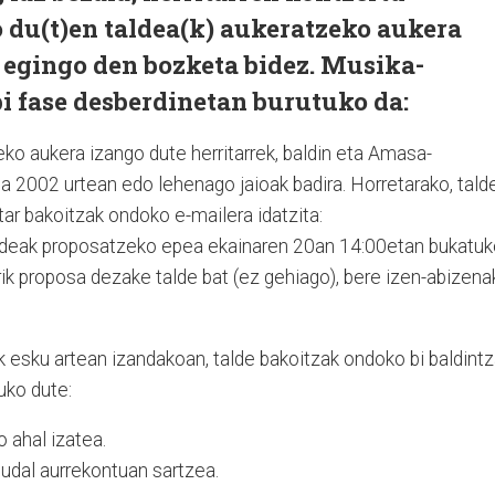
 du(t)en taldea(k) aukeratzeko aukera
 egingo den bozketa bidez. Musika-
i fase desberdinetan burutuko da:
ko aukera izango dute herritarrek, baldin eta Amasa-
a 2002 urtean edo lehenago jaioak badira. Horretarako, tald
ar bakoitzak ondoko e-mailera idatzita:
ldeak proposatzeko epea ekainaren 20an 14:00etan bukatuk
rrik proposa dezake talde bat (ez gehiago), bere izen-abizena
 esku artean izandakoan, talde bakoitzak ondoko bi baldint
uko dute:
o ahal izatea.
n udal aurrekontuan sartzea.