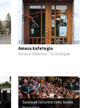
Amasa kafetegia
Amasa-Villabona
- Gozotegiak
u
Santioak laburbiltzeko bideo
ikusgarria