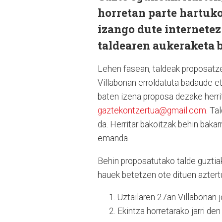
horretan parte hartuko
izango dute internetez
taldearen aukeraketa b
Lehen fasean, taldeak proposatze
Villabonan erroldatuta badaude et
baten izena proposa dezake herrit
gaztekontzertua@gmail.com
. Ta
da. Herritar bakoitzak behin baka
emanda.
Behin proposatutako talde guztiak
hauek betetzen ote dituen aztert
Uztailaren 27an Villabonan j
Ekintza horretarako jarri de