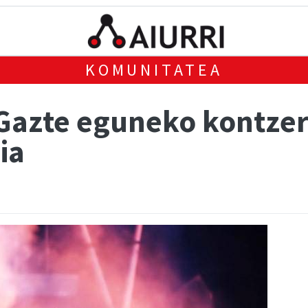
KOMUNITATEA
 Gazte eguneko kontzer
ia