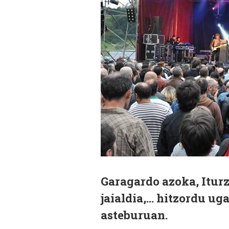
Garagardo azoka, Itur
jaialdia,... hitzordu 
asteburuan.