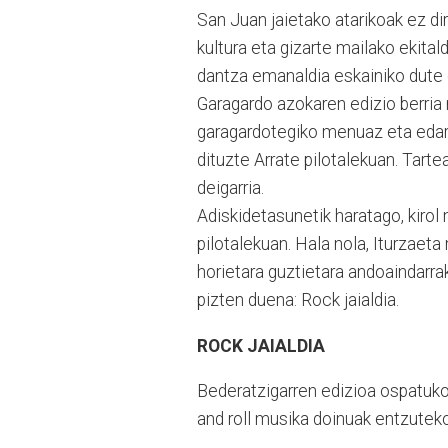
San Juan jaietako atarikoak ez dir
kultura eta gizarte mailako ekita
dantza emanaldia eskainiko dute o
Garagardo azokaren edizio berria 
garagardotegiko menuaz eta edarie
dituzte Arrate pilotalekuan. Tarte
deigarria.
Adiskidetasunetik haratago, kirol
pilotalekuan. Hala nola, Iturzaet
horietara guztietara andoaindarrak
pizten duena: Rock jaialdia.
ROCK JAIALDIA
Bederatzigarren edizioa ospatuko
and roll musika doinuak entzutek