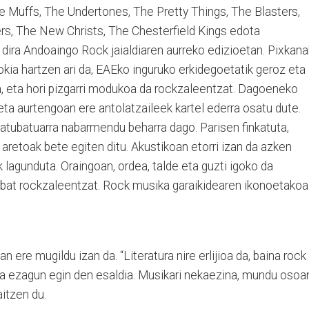
he Muffs, The Undertones, The Pretty Things, The Blasters,
, The New Christs, The Chesterfield Kings edota
 dira Andoaingo Rock jaialdiaren aurreko edizioetan. Pixkan
okia hartzen ari da, EAEko inguruko erkidegoetatik geroz eta
da, eta hori pizgarri modukoa da rockzaleentzat. Dagoeneko
, eta aurtengoan ere antolatzaileek kartel ederra osatu dute.
tatubatuarra nabarmendu beharra dago. Parisen finkatuta,
 aretoak bete egiten ditu. Akustikoan etorri izan da azken
 lagunduta. Oraingoan, ordea, talde eta guzti igoko da
 bat rockzaleentzat. Rock musika garaikidearen ikonoetakoa
an ere mugildu izan da. “Literatura nire erlijioa da, baina rock
a da ezagun egin den esaldia. Musikari nekaezina, mundu osoa
itzen du.