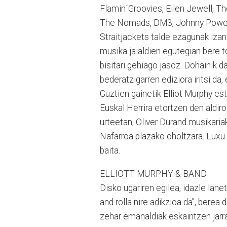
Flamin´Groovies, Eilen Jewell, T
The Nomads, DM3, Johnny Powers
Straitjackets talde ezagunak izan
musika jaialdien egutegian bere t
bisitari gehiago jasoz. Dohainik 
bederatzigarren ediziora iritsi da
Guztien gainetik Elliot Murphy es
Euskal Herrira etortzen den aldiro
urteetan, Oliver Durand musikariak
Nafarroa plazako oholtzara. Luxu
baita.
ELLIOTT MURPHY & BAND
Disko ugariren egilea, idazle lanet
and rolla nire adikzioa da”, bere
zehar emanaldiak eskaintzen jarra