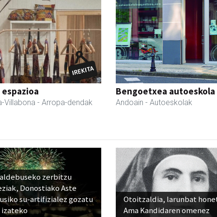
 espazioa
Bengoetxea autoeskola
-Villabona
- Arropa-dendak
Andoain
- Autoeskolak
raldebuseko zerbitzu
eziak, Donostiako Aste
siko su-artifizialez gozatu
Otoitzaldia, larunbat hone
 izateko
Ama Kandidaren omenez