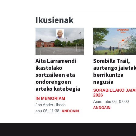
Ikusienak
Aita Larramendi
Sorabilla Trail,
ikastolako
aurtengo jaieta
sortzaileen eta
berrikuntza
ondorengoen
nagusia
arteko katebegia
SORABILLAKO JAIA
2026
IN MEMORIAM
Aiurri
abu 06, 07:00
Jon Ander Ubeda
ANDOAIN
abu 06, 11:38
ANDOAIN