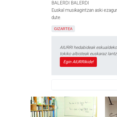
BALERDI BALERDI
Euskal musikagintzan aski ezagun
dute.
GIZARTEA
AIURRI hedabideak eskualdeko n
tokiko albisteak euskaraz lan
Egin AIURRIkide!