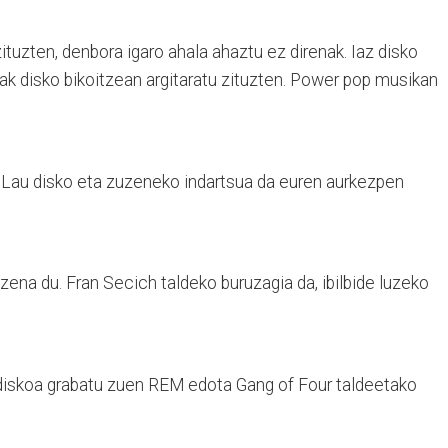
tuzten, denbora igaro ahala ahaztu ez direnak. Iaz disko
ak disko bikoitzean argitaratu zituzten. Power pop musikan
k. Lau disko eta zuzeneko indartsua da euren aurkezpen
ena du. Fran Secich taldeko buruzagia da, ibilbide luzeko
iskoa grabatu zuen REM edota Gang of Four taldeetako