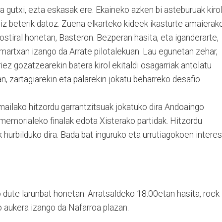
a gutxi, ezta eskasak ere. Ekaineko azken bi asteburuak kirol
ldiz beterik datoz. Zuena elkarteko kideek ikasturte amaierak
stiral honetan, Basteron. Bezperan hasita, eta iganderarte,
martxan izango da Arrate pilotalekuan. Lau egunetan zehar,
z gozatzearekin batera kirol ekitaldi osagarriak antolatu
an, zartagiarekin eta palarekin jokatu beharreko desafio
 mailako hitzordu garrantzitsuak jokatuko dira Andoaingo
a memorialeko finalak edota Xisterako partidak. Hitzordu
 hurbilduko dira. Bada bat inguruko eta urrutiagokoen intere
 dute larunbat honetan. Arratsaldeko 18:00etan hasita, rock
o aukera izango da Nafarroa plazan.