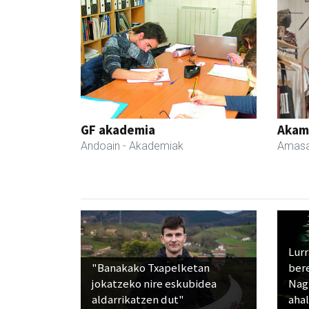
GF akademia
Akam
Andoain
- Akademiak
Amasa
Lur
"Banakako Txapelketan
ber
jokatzeko nire eskubidea
Nagu
aldarrikatzen dut"
ahal