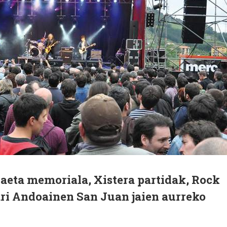
zaeta memoriala, Xistera partidak, Rock
ugari Andoainen San Juan jaien aurreko