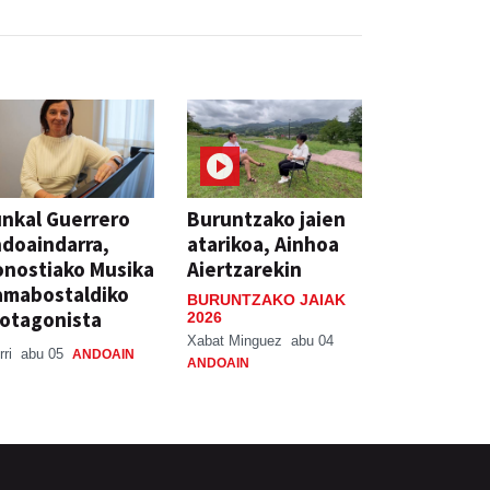
nkal Guerrero
Buruntzako jaien
doaindarra,
atarikoa, Ainhoa
nostiako Musika
Aiertzarekin
amabostaldiko
BURUNTZAKO JAIAK
otagonista
2026
Xabat Minguez
abu 04
rri
abu 05
ANDOAIN
ANDOAIN