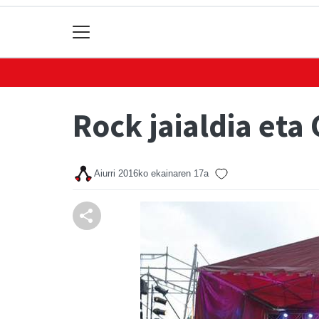
Rock jaialdia eta
Aiurri
2016ko ekainaren 17a