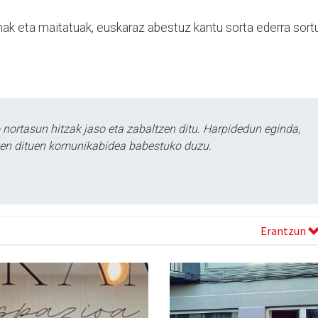
ak eta maitatuak, euskaraz abestuz kantu sorta ederra sort
ortasun hitzak jaso eta zabaltzen ditu. Harpidedun eginda,
tzen dituen komunikabidea babestuko duzu.
Erantzun