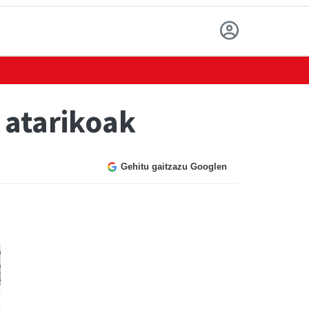
 atarikoak
Gehitu gaitzazu Googlen