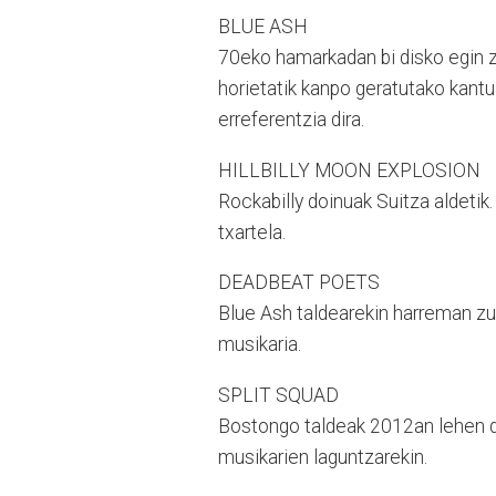
BLUE ASH
70eko hamarkadan bi disko egin zi
horietatik kanpo geratutako kantu
erreferentzia dira.
HILLBILLY MOON EXPLOSION
Rockabilly doinuak Suitza aldeti
txartela.
DEADBEAT POETS
Blue Ash taldearekin harreman zuz
musikaria.
SPLIT SQUAD
Bostongo taldeak 2012an lehen d
musikarien laguntzarekin.