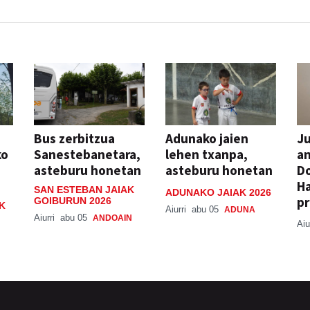
Bus zerbitzua
Adunako jaien
Ju
ko
Sanestebanetara,
lehen txanpa,
an
asteburu honetan
asteburu honetan
Do
H
SAN ESTEBAN JAIAK
ADUNAKO JAIAK 2026
pr
GOIBURUN 2026
K
Aiurri
abu 05
ADUNA
Aiurri
abu 05
ANDOAIN
Aiu