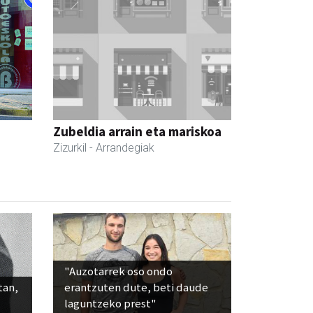
Zubeldia arrain eta mariskoa
Zizurkil
- Arrandegiak
"Auzotarrek oso ondo
tan,
erantzuten dute, beti daude
laguntzeko prest"