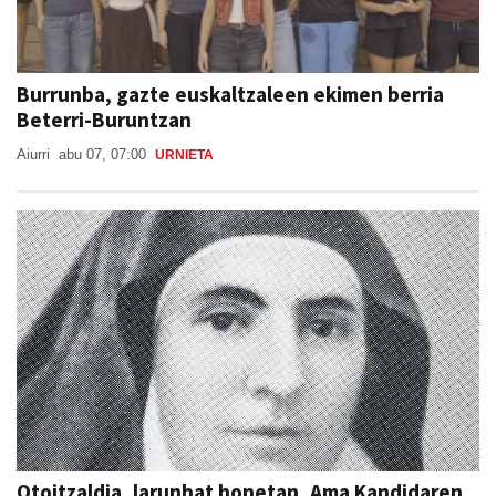
Burrunba, gazte euskaltzaleen ekimen berria
Beterri-Buruntzan
Aiurri
abu 07, 07:00
URNIETA
Otoitzaldia, larunbat honetan, Ama Kandidaren