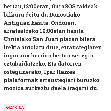
bertan,12:00etan, GuraSOS taldeak
bilkura deitu du Donostiako
Antiguan hasita. Ondoren,
arratsaldeko 19:00etan hasita
Urnietako San Juan plazan bilera
irekia antolatu dute, erraustegiaren
inguruan herrian bertan zer egin
eztabaidatzeko. Eta datorren
ostegunerako, Ipar Haizea
plataformak erraustegiari buruzko
mozioa aurkeztu duela iragarri du.
GIZARTEA