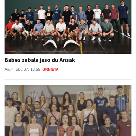
Babes zabala jaso du Ansak
Aiurri
abu 07, 13:55
URNIETA