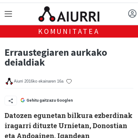
KOMUNITATEA
Erraustegiaren aurkako
deialdiak
Aiurri
2016ko ekainaren 16a
Gehitu gaitzazu Googlen
Datozen egunetan bilkura ezberdinak
iragarri dituzte Urnietan, Donostian
eta Andoainen. Igandean