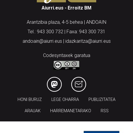
Aiurri.eus - Erroitz BM
Arantzibia plaza, 4-5 behea | ANDOAIN
Tel.: 943 300 732 | Faxa: 943 300 731
andoain@aiurri.eus | idazkaritza@aiurri.eus
Codesyntaxek garatua
HONI BURUZ
LEGE OHARRA
PUBLIZITATEA
ARAUAK
HARREMANETARAKO
RSS