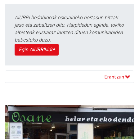
AIURRI hedabideak eskualdeko nortasun hitzak
jaso eta zabaltzen ditu. Harpidedun eginda, tokiko
albisteak euskaraz lantzen dituen komunikabidea
babestuko duzu.
Egin AIURRIkide!
Erantzun