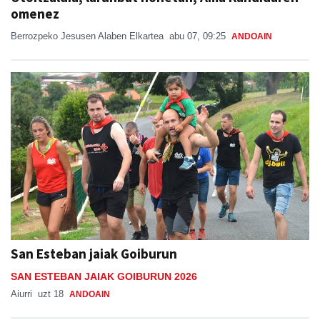
omenez
Berrozpeko Jesusen Alaben Elkartea
abu 07, 09:25
ANDOAIN
San Esteban jaiak Goiburun
SAN ESTEBAN JAIAK GOIBURUN 2026
Aiurri
uzt 18
ANDOAIN