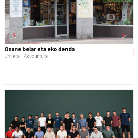
Previous
Next
Ernaitza liburu-denda
Andoain
- Liburu-dendak