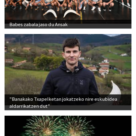
Babes zabala jaso du Ansak
"Banakako Txapelketan jokatzeko nire eskubidea
aldarrikatzen dut"