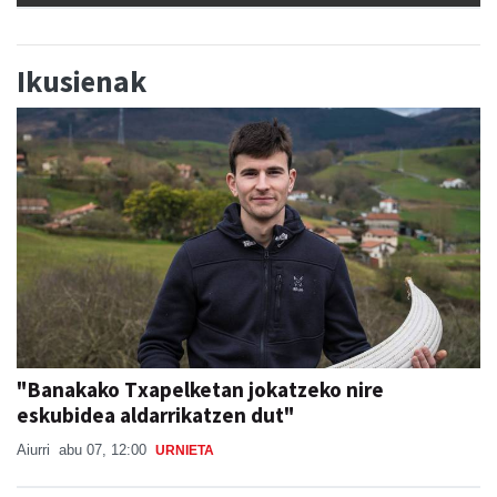
Ikusienak
"Banakako Txapelketan jokatzeko nire
eskubidea aldarrikatzen dut"
Aiurri
abu 07, 12:00
URNIETA