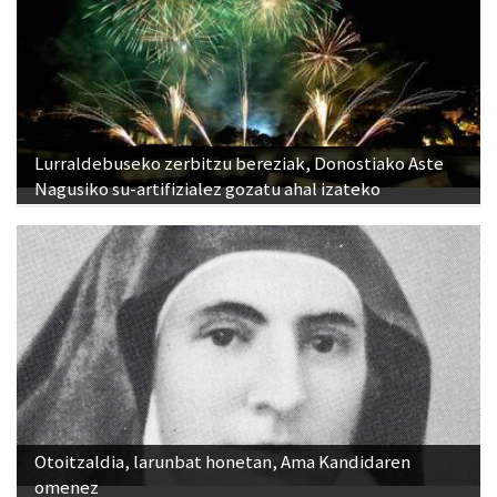
Lurraldebuseko zerbitzu bereziak, Donostiako Aste
Nagusiko su-artifizialez gozatu ahal izateko
Otoitzaldia, larunbat honetan, Ama Kandidaren
omenez