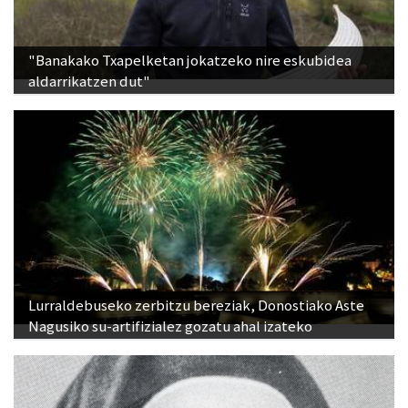
"Banakako Txapelketan jokatzeko nire eskubidea
aldarrikatzen dut"
Lurraldebuseko zerbitzu bereziak, Donostiako Aste
Nagusiko su-artifizialez gozatu ahal izateko