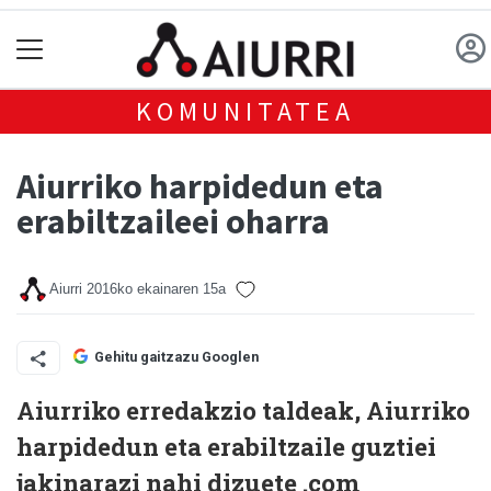
KOMUNITATEA
Aiurriko harpidedun eta
erabiltzaileei oharra
Aiurri
2016ko ekainaren 15a
Gehitu gaitzazu Googlen
Aiurriko erredakzio taldeak, Aiurriko
harpidedun eta erabiltzaile guztiei
jakinarazi nahi dizuete .com