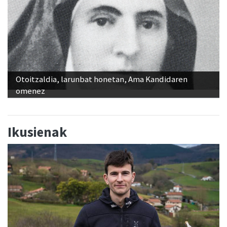
Otoitzaldia, larunbat honetan, Ama Kandidaren
omenez
Ikusienak