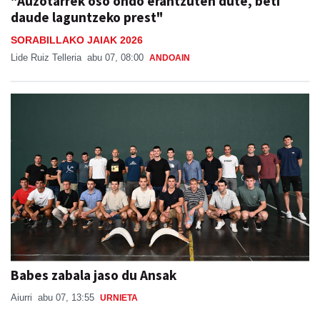
SORABILLAKO JAIAK 2026
Lide Ruiz Telleria
abu 07, 08:00
ANDOAIN
Babes zabala jaso du Ansak
Aiurri
abu 07, 13:55
URNIETA