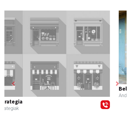
Previous
Next
Belkoain fisioterapia zerbitzua
Andoain
- Fisioterapia