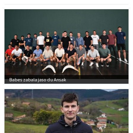
Babes zabala jaso du Ansak