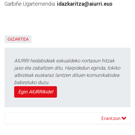
Garbiñe Ugartemendia:
idazkaritza@aiurri.eus
GIZARTEA
AIURRI hedabideak eskualdeko nortasun hitzak
jaso eta zabaltzen ditu. Harpidedun eginda, tokiko
albisteak euskaraz lantzen dituen komunikabidea
babestuko duzu.
Egin AIURRIkide!
Erantzun