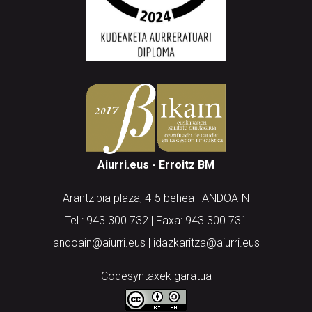
Aiurri.eus - Erroitz BM
Arantzibia plaza, 4-5 behea | ANDOAIN
Tel.: 943 300 732 | Faxa: 943 300 731
andoain@aiurri.eus | idazkaritza@aiurri.eus
Codesyntaxek garatua