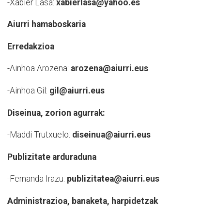
-Xabier Lasa:
xabierlasa@yahoo.es
Aiurri hamaboskaria
Erredakzioa
-Ainhoa Arozena:
arozena@aiurri.eus
-Ainhoa Gil:
gil@aiurri.eus
Diseinua, zorion agurrak:
-Maddi Trutxuelo:
diseinua@aiurri.eus
Publizitate arduraduna
-Fernanda Irazu:
publizitatea@aiurri.eus
Administrazioa, banaketa, harpidetzak