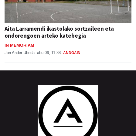
Aita Larramendi ikastolako sortzaileen eta
ondorengoen arteko katebegia
IN MEMORIAM
Jon Ander Ubeda
abu 06, 11:38
ANDOAIN