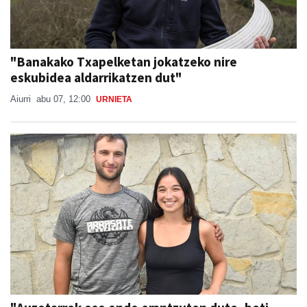
"Banakako Txapelketan jokatzeko nire
eskubidea aldarrikatzen dut"
Aiurri
abu 07, 12:00
URNIETA
"Auzotarrek oso ondo erantzuten dute, beti
daude laguntzeko prest"