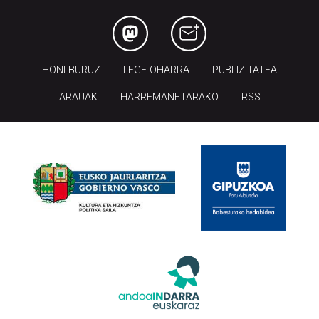
HONI BURUZ
LEGE OHARRA
PUBLIZITATEA
ARAUAK
HARREMANETARAKO
RSS