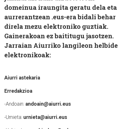
domeinua iraungita geratu dela eta
aurrerantzean .eus-era bidali behar
direla mezu elektroniko guztiak.
Gainerakoan ez baititugu jasotzen.
Jarraian Aiurriko langileon helbide
elektronikoak:
Aiurri astekaria
Erredakzioa
-Andoain:
andoain@aiurri.eus
-Urnieta:
urnieta@aiurri.eus