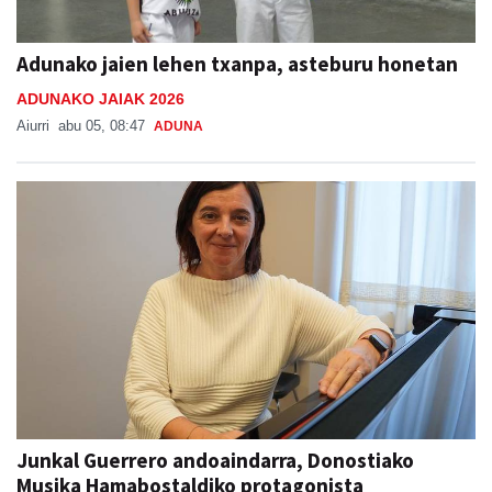
Adunako jaien lehen txanpa, asteburu honetan
ADUNAKO JAIAK 2026
Aiurri
abu 05, 08:47
ADUNA
Junkal Guerrero andoaindarra, Donostiako
Musika Hamabostaldiko protagonista