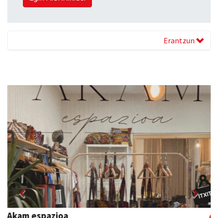
Erantzun
Previous
Next
Erniobea BHI