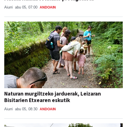
Aiurri
abu 05, 07:00
ANDOAIN
Naturan murgiltzeko jarduerak, Leizaran
Bisitarien Etxearen eskutik
Aiurri
abu 05, 08:30
ANDOAIN