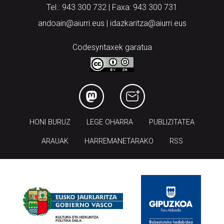
Tel.: 943 300 732 | Faxa: 943 300 731
andoain@aiurri.eus | idazkaritza@aiurri.eus
Codesyntaxek garatua
HONI BURUZ
LEGE OHARRA
PUBLIZITATEA
ARAUAK
HARREMANETARAKO
RSS