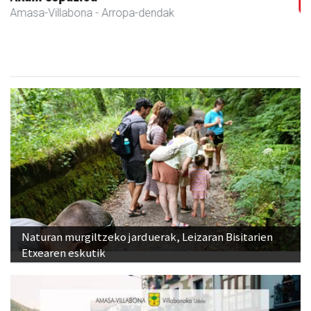
Amasa-Villabona
- Hezkuntza
Naturan murgiltzeko jarduerak, Leizaran Bisitarien
Etxearen eskutik