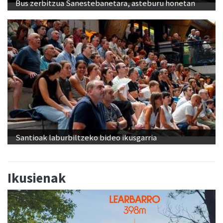
Bus zerbitzua Sanestebanetara, asteburu honetan
Santioak laburbiltzeko bideo ikusgarria
Ikusienak