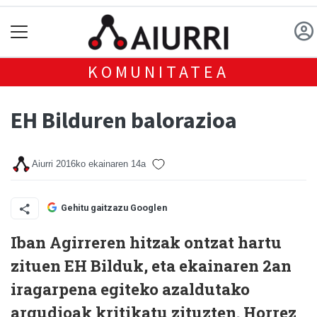
KOMUNITATEA
EH Bilduren balorazioa
Aiurri
2016ko ekainaren 14a
Gehitu gaitzazu Googlen
Iban Agirreren hitzak ontzat hartu
zituen EH Bilduk, eta ekainaren 2an
iragarpena egiteko azaldutako
argudioak kritikatu zituzten. Horrez