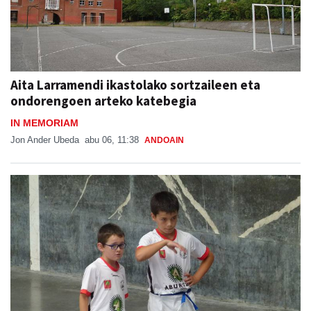
Aita Larramendi ikastolako sortzaileen eta
ondorengoen arteko katebegia
IN MEMORIAM
Jon Ander Ubeda
abu 06, 11:38
ANDOAIN