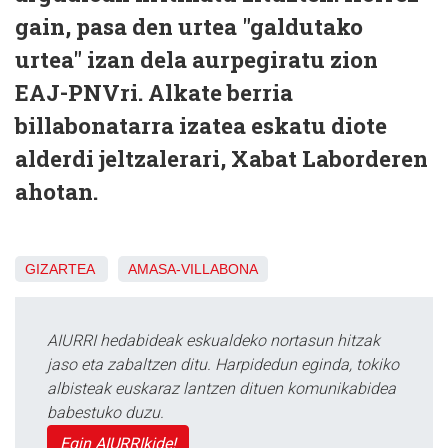
gain, pasa den urtea "galdutako
urtea" izan dela aurpegiratu zion
EAJ-PNVri. Alkate berria
billabonatarra izatea eskatu diote
alderdi jeltzalerari, Xabat Laborderen
ahotan.
GIZARTEA
AMASA-VILLABONA
AIURRI hedabideak eskualdeko nortasun hitzak
jaso eta zabaltzen ditu. Harpidedun eginda, tokiko
albisteak euskaraz lantzen dituen komunikabidea
babestuko duzu.
Egin AIURRIkide!