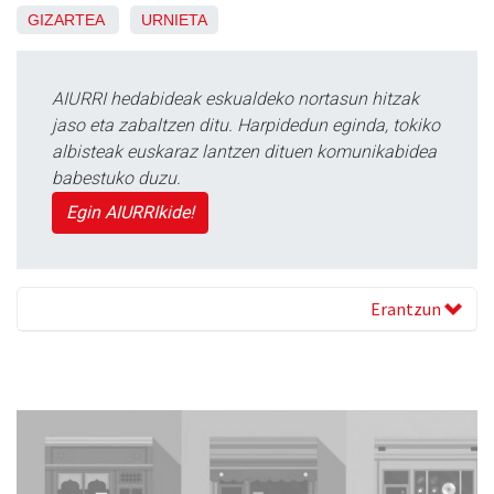
GIZARTEA
URNIETA
AIURRI hedabideak eskualdeko nortasun hitzak
jaso eta zabaltzen ditu. Harpidedun eginda, tokiko
albisteak euskaraz lantzen dituen komunikabidea
babestuko duzu.
Egin AIURRIkide!
Erantzun