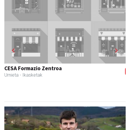
Previous
Next
CESA Formazio Zentroa
Urnieta
- Ikasketak