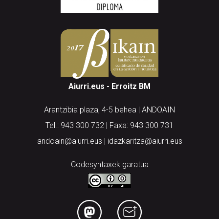
Aiurri.eus - Erroitz BM
Arantzibia plaza, 4-5 behea | ANDOAIN
Tel.: 943 300 732 | Faxa: 943 300 731
andoain@aiurri.eus | idazkaritza@aiurri.eus
Codesyntaxek garatua