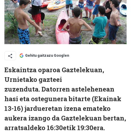
Gehitu gaitzazu Googlen
Eskaintza oparoa Gaztelekuan,
Urnietako gazteei
zuzenduta. Datorren astelehenean
hasi eta ostegunera bitarte (Ekainak
13-16) jardueretan izena emateko
aukera izango da Gaztelekuan bertan,
arratsaldeko 16:30etik 19:30era.