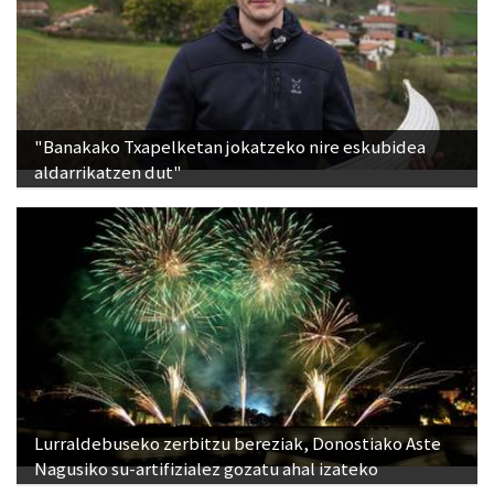
"Banakako Txapelketan jokatzeko nire eskubidea
aldarrikatzen dut"
Lurraldebuseko zerbitzu bereziak, Donostiako Aste
Nagusiko su-artifizialez gozatu ahal izateko