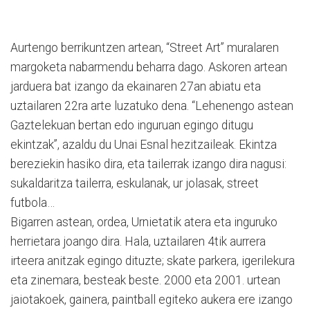
Aurtengo berrikuntzen artean, “Street Art” muralaren
margoketa nabarmendu beharra dago. Askoren artean
jarduera bat izango da ekainaren 27an abiatu eta
uztailaren 22ra arte luzatuko dena. “Lehenengo astean
Gaztelekuan bertan edo inguruan egingo ditugu
ekintzak”, azaldu du Unai Esnal hezitzaileak. Ekintza
bereziekin hasiko dira, eta tailerrak izango dira nagusi:
sukaldaritza tailerra, eskulanak, ur jolasak, street
futbola…
Bigarren astean, ordea, Urnietatik atera eta inguruko
herrietara joango dira. Hala, uztailaren 4tik aurrera
irteera anitzak egingo dituzte; skate parkera, igerilekura
eta zinemara, besteak beste. 2000 eta 2001. urtean
jaiotakoek, gainera, paintball egiteko aukera ere izango