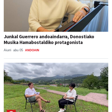
Junkal Guerrero andoaindarra, Donostiako
Musika Hamabostaldiko protagonista
Aiurri
abu 05
ANDOAIN