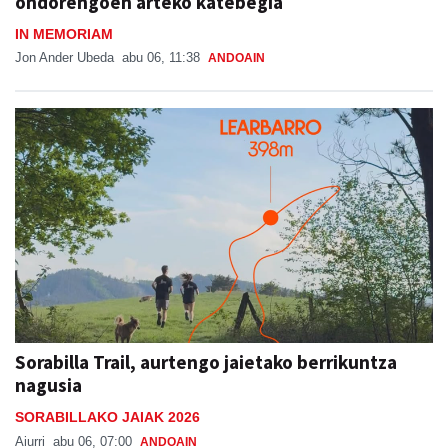
ondorengoen arteko katebegia
IN MEMORIAM
Jon Ander Ubeda
abu 06, 11:38
ANDOAIN
Sorabilla Trail, aurtengo jaietako berrikuntza
nagusia
SORABILLAKO JAIAK 2026
Aiurri
abu 06, 07:00
ANDOAIN