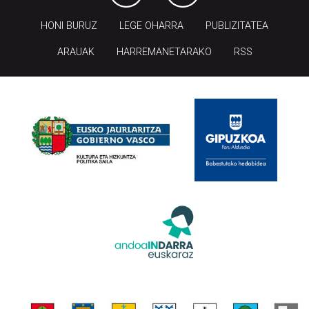
HONI BURUZ
LEGE OHARRA
PUBLIZITATEA
ARAUAK
HARREMANETARAKO
RSS