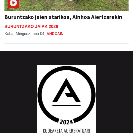
Buruntzako jaien atarikoa, Ainhoa Aiertzarekin
BURUNTZAKO JAIAK 2026
Xabat Minguez
abu 04
ANDOAIN