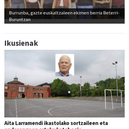
Burrunba, gazte euskaltzaleen ekimen berria Beterri-
Buruntzan
Ikusienak
Aita Larramendi ikastolako sortzaileen eta