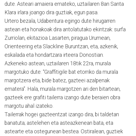
dute. Asteari amaiera emateko, uztailaren 8an Santa
Klara irlara joango dira guztiak, egun pasa.
Urtero bezala, Udabentura egingo dute hirugarren
astean eta honakoak dira antolatutako ekintzak: surfa
Zurriolan, ekitazioa Lasarten, piragua Urumean,
Orienteering eta Slackline Buruntzan, eta, azkenik,
eskalada eta hondartzara irteera Donostian.
Azkeneko astean, uztailaren 18tik 22ra, murala
margotuko dute: “Graffitigile bat etorriko da murala
margotzera eta, bide batez, gazteei azalpenak
ematera”. Hala, murala margotzen ari den bitartean,
gazteek ere grafiti tailerra izango dute beraien obra
margotu ahal izateko.
Tailerrak hogei gazteentzat izango dira, bi taldetan
banatuta; astelehen eta asteazkenean bata, eta
astearte eta ostegunean bestea. Ostiralean, guztiek