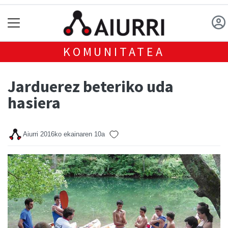
KOMUNITATEA
Jarduerez beteriko uda
hasiera
Aiurri
2016ko ekainaren 10a