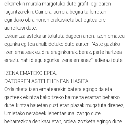
elkarrekin murala margotuko dute grafiti egilearen
laguntzarekin. Gainera, aurrera begira tailerretan
egindako obra horien erakusketa bat egitea ere
aurreikusi dute.
Eskaintza asteka antolatuta dagoen arren, izen-ematea
egunka egitea ahalbidetuko dute aurten: “Aste guztiko
izen emateak ez dira eraginkorrak; beraz, parte hartzea
erraztu nahi diegu egunka izena emanez”, adierazi dute.
IZENA EMATEKO EPEA,
DATORREN ASTELEHENEAN HASITA
Ordainketa izen ematearekin batera egingo da eta
gazteek ekintza bakoitzeko baimena eraman beharko
dute. kintza hauetan guztietan plazak mugatuta direnez,
Urnietako nerabeek lehentasuna izango dute;
beharrezkoa den kasuetan, ordea, zozketa egingo dute.