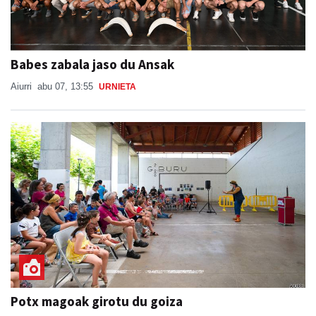
Babes zabala jaso du Ansak
Aiurri
abu 07, 13:55
URNIETA
Potx magoak girotu du goiza