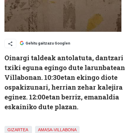
Gehitu gaitzazu Googlen
Oinargi taldeak antolatuta, dantzari
txiki eguna egingo dute larunbatean
Villabonan. 10:30etan ekingo diote
ospakizunari, herrian zehar kalejira
eginez. 12:00etan berriz, emanaldia
eskainiko dute plazan.
GIZARTEA
AMASA-VILLABONA