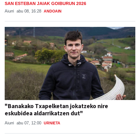
SAN ESTEBAN JAIAK GOIBURUN 2026
Aiurri
abu 08, 16:28
ANDOAIN
"Banakako Txapelketan jokatzeko nire
eskubidea aldarrikatzen dut"
Aiurri
abu 07, 12:00
URNIETA