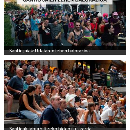
Santio jaiak: Udalaren lehen balorazioa
Santioak laburbiltzeko bideo ikusgarria