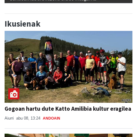
Ikusienak
Gogoan hartu dute Katto Amilibia kultur eragilea
Aiurri
abu 08, 13:24
ANDOAIN