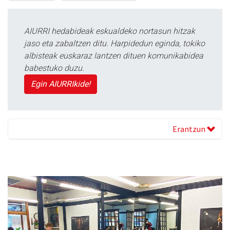
AIURRI hedabideak eskualdeko nortasun hitzak
jaso eta zabaltzen ditu. Harpidedun eginda, tokiko
albisteak euskaraz lantzen dituen komunikabidea
babestuko duzu.
Egin AIURRIkide!
Erantzun