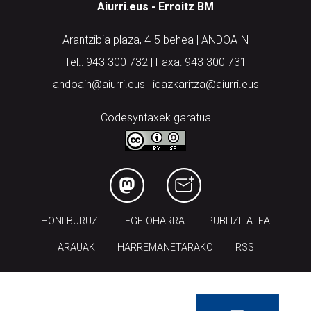
Aiurri.eus - Erroitz BM
Arantzibia plaza, 4-5 behea | ANDOAIN
Tel.: 943 300 732 | Faxa: 943 300 731
andoain@aiurri.eus | idazkaritza@aiurri.eus
Codesyntaxek garatua
HONI BURUZ
LEGE OHARRA
PUBLIZITATEA
ARAUAK
HARREMANETARAKO
RSS