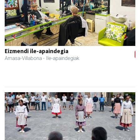
Previous
Next
Eizmendi ile-apaindegia
Amasa-Villabona
- Ile-apaindegiak