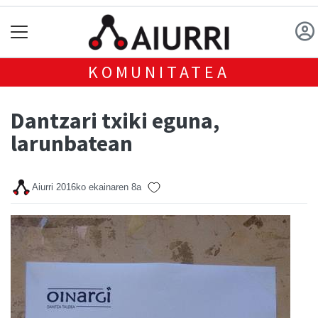
KOMUNITATEA
Dantzari txiki eguna,
larunbatean
Aiurri
2016ko ekainaren 8a