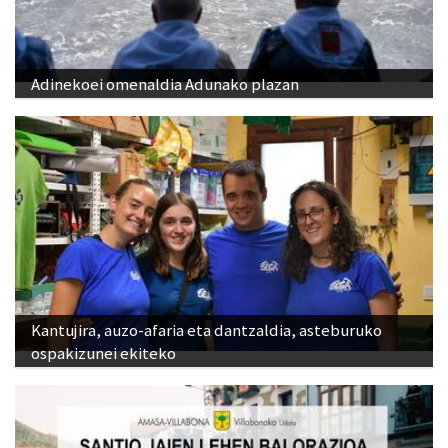
Adinekoei omenaldia Adunako plazan
Kantujira, auzo-afaria eta dantzaldia, asteburuko
ospakizunei ekiteko