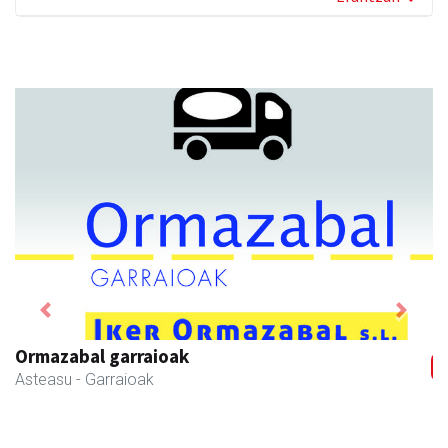
Previous
Next
Ormazabal garraioak
Asteasu
- Garraioak