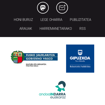
HONI BURUZ
LEGE OHARRA
PUBLIZITATEA
ARAUAK
HARREMANETARAKO
RSS