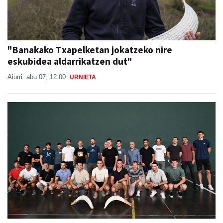
"Banakako Txapelketan jokatzeko nire
eskubidea aldarrikatzen dut"
Aiurri
abu 07, 12:00
URNIETA