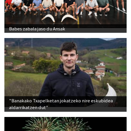
Babes zabala jaso du Ansak
"Banakako Txapelketan jokatzeko nire eskubidea
aldarrikatzen dut"