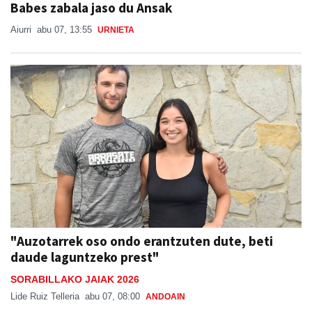
Babes zabala jaso du Ansak
Aiurri
abu 07, 13:55
URNIETA
"Auzotarrek oso ondo erantzuten dute, beti
daude laguntzeko prest"
SORABILLAKO JAIAK 2026
Lide Ruiz Telleria
abu 07, 08:00
ANDOAIN