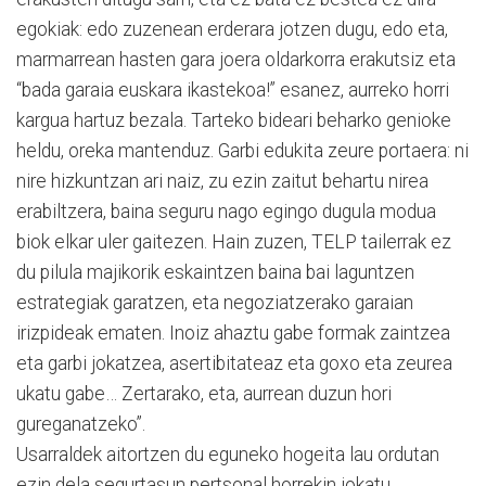
egokiak: edo zuzenean erderara jotzen dugu, edo eta,
marmarrean hasten gara joera oldarkorra erakutsiz eta
“bada garaia euskara ikastekoa!” esanez, aurreko horri
kargua hartuz bezala. Tarteko bideari beharko genioke
heldu, oreka mantenduz. Garbi edukita zeure portaera: ni
nire hizkuntzan ari naiz, zu ezin zaitut behartu nirea
erabiltzera, baina seguru nago egingo dugula modua
biok elkar uler gaitezen. Hain zuzen, TELP tailerrak ez
du pilula majikorik eskaintzen baina bai laguntzen
estrategiak garatzen, eta negoziatzerako garaian
irizpideak ematen. Inoiz ahaztu gabe formak zaintzea
eta garbi jokatzea, asertibitateaz eta goxo eta zeurea
ukatu gabe… Zertarako, eta, aurrean duzun hori
gureganatzeko”.
Usarraldek aitortzen du eguneko hogeita lau ordutan
ezin dela segurtasun pertsonal horrekin jokatu.