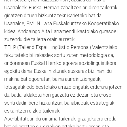
Usarraldek. Euskal Herrian zabaltzen ari diren tailerrak
gidatzen dituen hizkuntz teknikarietako bat da
Usarralde, EMUN Lana Euskalduntzeko Kooperatibako
kidea. Andoaingo Aita Larramendi ikastolako gurasoei
zuzendu die tailerra orain aurretik.
TELP (Taller d´Espai Lingüistic Personal) Valentziako
fakultateko bi irakaslek sortu zuten metodologia da,
ondorenean Euskal Herriko egoera soziolinguistikora
egokitu dena. Euskal hiztunak euskaraz bizi nahi du
makina bat egoeratan, baina aurreiritziengatik,
lotsagatik edo bestelako arrazoiengatik, erderara jotzen
du; bada, aldaketa hori gauzatu ez dezan eta eroso
senti dadin bere hizkuntzan, baliabideak, estrategiak…
eskaintzen dizkio tailerrak.
Asertibitatean du oinarria tailerrak; giza jokaera eredu
bat adierazten du, gizakien arteko hartu eman eta