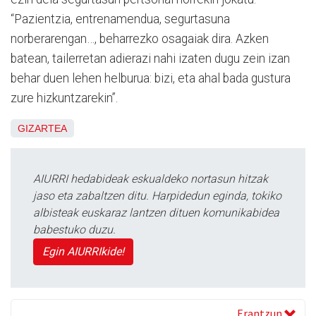
“Pazientzia, entrenamendua, segurtasuna
norberarengan…, beharrezko osagaiak dira. Azken
batean, tailerretan adierazi nahi izaten dugu zein izan
behar duen lehen helburua: bizi, eta ahal bada gustura
zure hizkuntzarekin”.
GIZARTEA
AIURRI hedabideak eskualdeko nortasun hitzak
jaso eta zabaltzen ditu. Harpidedun eginda, tokiko
albisteak euskaraz lantzen dituen komunikabidea
babestuko duzu.
Egin AIURRIkide!
Erantzun