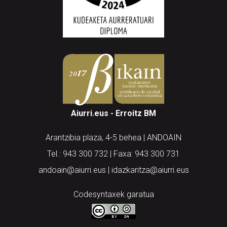
Aiurri.eus - Erroitz BM
Arantzibia plaza, 4-5 behea | ANDOAIN
Tel.: 943 300 732 | Faxa: 943 300 731
andoain@aiurri.eus | idazkaritza@aiurri.eus
Codesyntaxek garatua