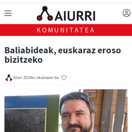
KOMUNITATEA
Baliabideak, euskaraz eroso
bizitzeko
Aiurri
2016ko ekainaren 6a