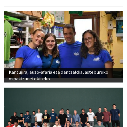
Kantujira, auzo-afaria eta dantzaldia, asteburuko
ospakizunei ekiteko