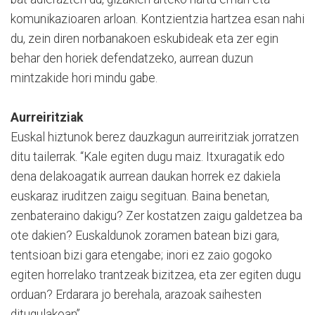
komunikazioaren arloan. Kontzientzia hartzea esan nahi
du, zein diren norbanakoen eskubideak eta zer egin
behar den horiek defendatzeko, aurrean duzun
mintzakide hori mindu gabe.
Aurreiritziak
Euskal hiztunok berez dauzkagun aurreiritziak jorratzen
ditu tailerrak. “Kale egiten dugu maiz. Itxuragatik edo
dena delakoagatik aurrean daukan horrek ez dakiela
euskaraz iruditzen zaigu segituan. Baina benetan,
zenbateraino dakigu? Zer kostatzen zaigu galdetzea ba
ote dakien? Euskaldunok zoramen batean bizi gara,
tentsioan bizi gara etengabe; inori ez zaio gogoko
egiten horrelako trantzeak bizitzea, eta zer egiten dugu
orduan? Erdarara jo berehala, arazoak saihesten
ditugulakoan”.