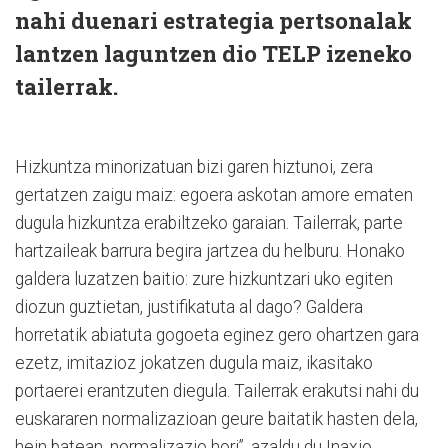
nahi duenari estrategia pertsonalak
lantzen laguntzen dio TELP izeneko
tailerrak.
Hizkuntza minorizatuan bizi garen hiztunoi, zera
gertatzen zaigu maiz: egoera askotan amore ematen
dugula hizkuntza erabiltzeko garaian. Tailerrak, parte
hartzaileak barrura begira jartzea du helburu. Honako
galdera luzatzen baitio: zure hizkuntzari uko egiten
diozun guztietan, justifikatuta al dago? Galdera
horretatik abiatuta gogoeta eginez gero ohartzen gara
ezetz, imitazioz jokatzen dugula maiz, ikasitako
portaerei erantzuten diegula. Tailerrak erakutsi nahi du
euskararen normalizazioan geure baitatik hasten dela,
hein batean, normalizazio hori”, azaldu du Inaxio