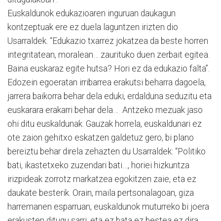
Euskaldunok edukazioaren inguruan daukagun
kontzeptuak ere ez duela laguntzen irizten dio
Usarraldek. “Edukazio txarrez jokatzea da beste horren
integritatean, moralean… zaurituko duen zerbait egitea.
Baina euskaraz egite hutsa? Hori ez da edukazio falta”.
Edozein egoeratan irribarrea erakutsi beharra dagoela,
jarrera baikorra behar dela eduki, erdalduna seduzitu eta
euskarara erakarri behar dela… Antzeko mezuak jaso
ohi ditu euskaldunak. Gauzak horrela, euskaldunari ez
ote zaion gehitxo eskatzen galdetuz gero, bi plano
bereiztu behar direla zehazten du Usarraldek: “Politiko
bati, ikastetxeko zuzendari bati…, horiei hizkuntza
irizpideak zorrotz markatzea egokitzen zaie, eta ez
daukate besterik. Orain, maila pertsonalagoan, giza
harremanen esparruan, euskaldunok muturreko bi joera
erakusten ditugu sarri, eta ez bata ez bestea ez dira