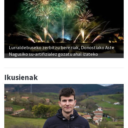
Lurraldebuseko zerbitzu bereziak, Donostiako Aste
Nagusiko su-artifizialez gozatu ahal izateko
Ikusienak