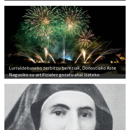
Lurraldebuseko zerbitzu bereziak, Donostiako Aste
Nagusiko su-artifizialez gozatu ahal izateko