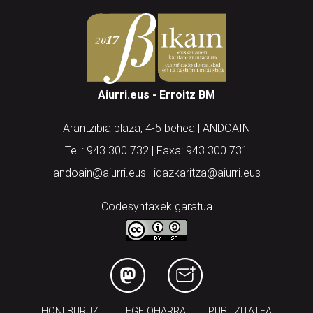
Aiurri.eus - Erroitz BM
Arantzibia plaza, 4-5 behea | ANDOAIN
Tel.: 943 300 732 | Faxa: 943 300 731
andoain@aiurri.eus | idazkaritza@aiurri.eus
Codesyntaxek garatua
HONI BURUZ
LEGE OHARRA
PUBLIZITATEA