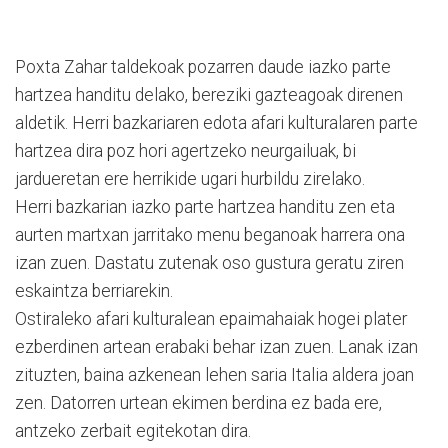
Poxta Zahar taldekoak pozarren daude iazko parte
hartzea handitu delako, bereziki gazteagoak direnen
aldetik. Herri bazkariaren edota afari kulturalaren parte
hartzea dira poz hori agertzeko neurgailuak, bi
jardueretan ere herrikide ugari hurbildu zirelako.
Herri bazkarian iazko parte hartzea handitu zen eta
aurten martxan jarritako menu beganoak harrera ona
izan zuen. Dastatu zutenak oso gustura geratu ziren
eskaintza berriarekin.
Ostiraleko afari kulturalean epaimahaiak hogei plater
ezberdinen artean erabaki behar izan zuen. Lanak izan
zituzten, baina azkenean lehen saria Italia aldera joan
zen. Datorren urtean ekimen berdina ez bada ere,
antzeko zerbait egitekotan dira.