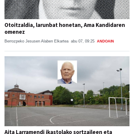
Otoitzaldia, larunbat honetan, Ama Kandidaren
omenez
Berrozpeko Jesusen Alaben Elkartea
abu 07, 09:25
ANDOAIN
Aita Larramendi ikastolako sortzaileen eta