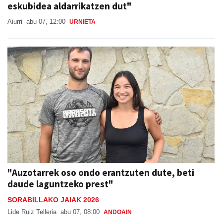
eskubidea aldarrikatzen dut"
Aiurri
abu 07, 12:00
URNIETA
"Auzotarrek oso ondo erantzuten dute, beti
daude laguntzeko prest"
SORABILLAKO JAIAK 2026
Lide Ruiz Telleria
abu 07, 08:00
ANDOAIN