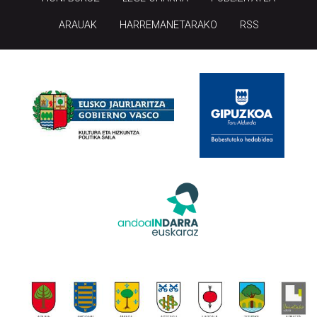
ARAUAK
HARREMANETARAKO
RSS