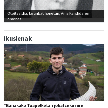
Otoitzaldia, larunbat honetan, Ama Kandidaren
omenez
Ikusienak
"Banakako Txapelketan jokatzeko nire