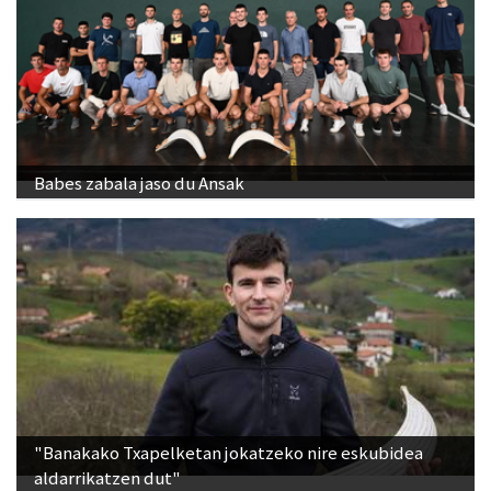
Babes zabala jaso du Ansak
"Banakako Txapelketan jokatzeko nire eskubidea
aldarrikatzen dut"