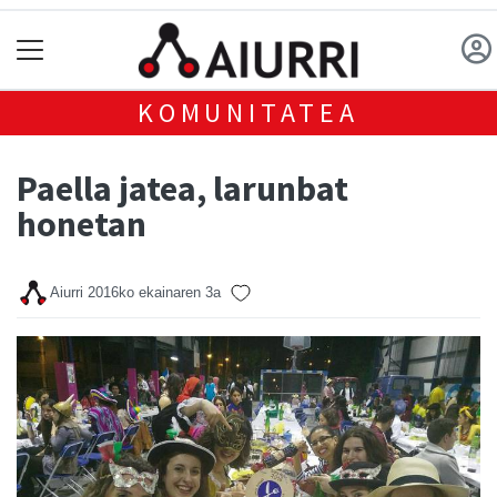
KOMUNITATEA
Paella jatea, larunbat
honetan
Aiurri
2016ko ekainaren 3a