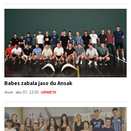
Babes zabala jaso du Ansak
Aiurri
abu 07, 13:55
URNIETA