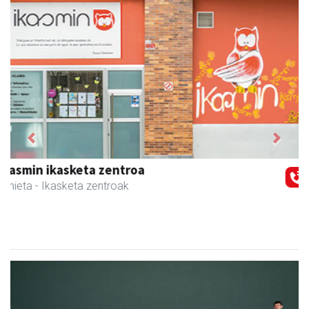
Previous
Next
Magale Ikastetxea
Urnieta
- Hezkuntza