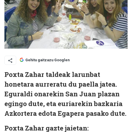
Gehitu gaitzazu Googlen
Poxta Zahar taldeak larunbat
honetara aurreratu du paella jatea.
Eguraldi onarekin San Juan plazan
egingo dute, eta euriarekin bazkaria
Azkortera edota Egapera pasako dute.
Poxta Zahar gazte jaietan: