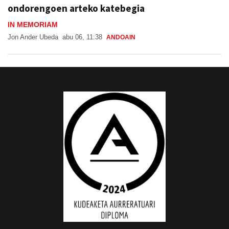
ondorengoen arteko katebegia
IN MEMORIAM
Jon Ander Ubeda
abu 06, 11:38
ANDOAIN