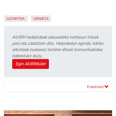
GIZARTEA
URNIETA
AIURRI hedabideak eskualdeko nortasun hitzak
jaso eta zabaltzen ditu. Harpidedun eginda, tokiko
albisteak euskaraz lantzen dituen komunikabidea
babestuko duzu.
Egin AIURRIkide!
Erantzun