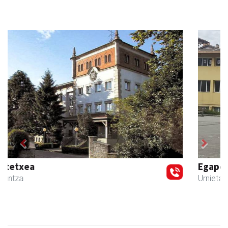
Previous
Next
Egape Ikastola
Urnieta
- Hezkuntza