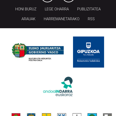
HONI BURUZ
LEGE OHARRA
PUBLIZITATEA
ARAUAK
HARREMANETARAKO
RSS