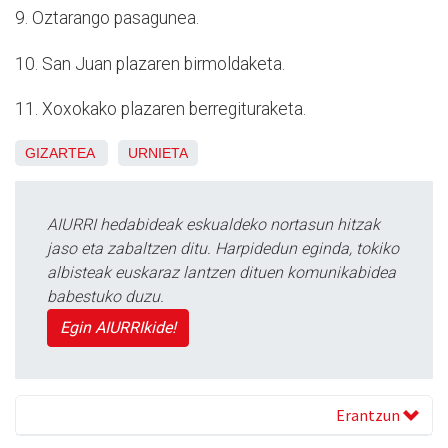
9. Oztarango pasagunea.
10. San Juan plazaren birmoldaketa.
11. Xoxokako plazaren berregituraketa.
GIZARTEA
URNIETA
AIURRI hedabideak eskualdeko nortasun hitzak
jaso eta zabaltzen ditu. Harpidedun eginda, tokiko
albisteak euskaraz lantzen dituen komunikabidea
babestuko duzu.
Egin AIURRIkide!
Erantzun