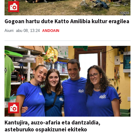
Gogoan hartu dute Katto Amilibia kultur eragilea
Aiurri
abu 08, 13:24
ANDOAIN
Kantujira, auzo-afaria eta dantzaldia,
asteburuko ospakizunei ekiteko