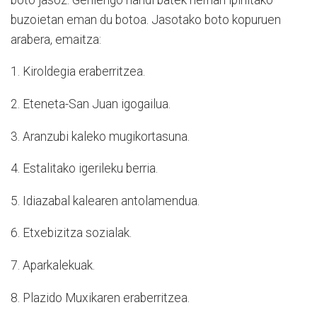
buzoietan eman du botoa. Jasotako boto kopuruen
arabera, emaitza:
1. Kiroldegia eraberritzea.
2. Eteneta-San Juan igogailua.
3. Aranzubi kaleko mugikortasuna.
4. Estalitako igerileku berria.
5. Idiazabal kalearen antolamendua.
6. Etxebizitza sozialak.
7. Aparkalekuak.
8. Plazido Muxikaren eraberritzea.