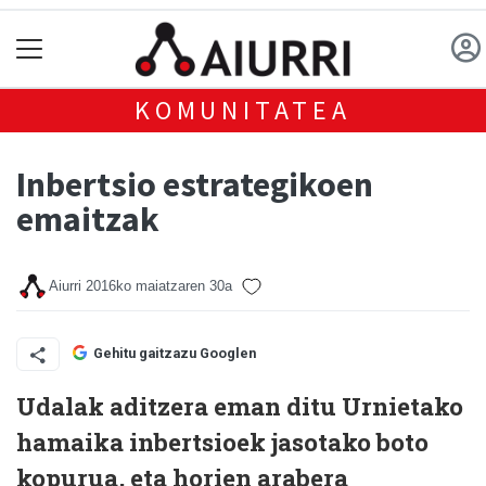
KOMUNITATEA
Inbertsio estrategikoen
emaitzak
Aiurri
2016ko maiatzaren 30a
Gehitu gaitzazu Googlen
Udalak aditzera eman ditu Urnietako
hamaika inbertsioek jasotako boto
kopurua, eta horien arabera