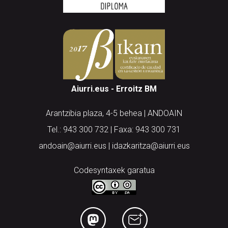
Aiurri.eus - Erroitz BM
Arantzibia plaza, 4-5 behea | ANDOAIN
Tel.: 943 300 732 | Faxa: 943 300 731
andoain@aiurri.eus | idazkaritza@aiurri.eus
Codesyntaxek garatua