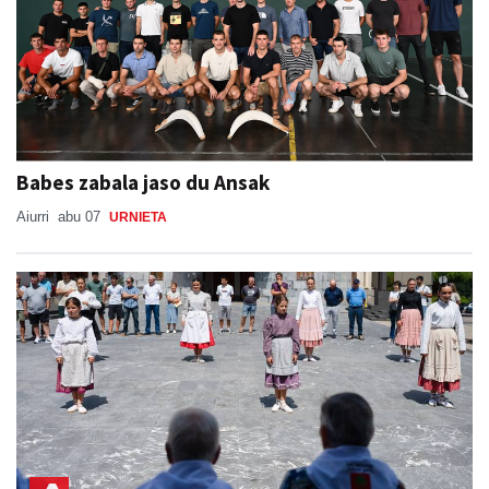
Babes zabala jaso du Ansak
Aiurri
abu 07
URNIETA