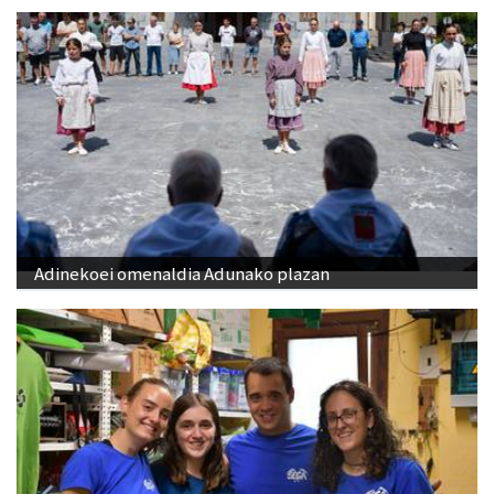
Adinekoei omenaldia Adunako plazan