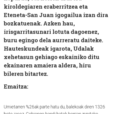
kiroldegiaren eraberritzea eta
Eteneta-San Juan igogailua izan dira
bozkatuenak. Azken hau,
irisgarritasunari lotuta dagoenez,
buru egingo dela aurreratu daiteke.
Hauteskundeak igarota, Udalak
xehetasun gehiago eskainiko ditu
ekainaren amaiera aldera, hiru
bileren bitartez.
Emaitza:
Urnietarren %26ak parte hatu du, balekoak diren 1326
boto jasoz. Gehiengo handi batek herrian ipinitako