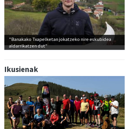
"Banakako Txapelketan jokatzeko nire eskubidea
aldarrikatzen dut"
Ikusienak