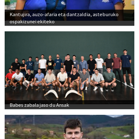
Kantujira, auzo-afaria eta dantzaldia, asteburuko
ospakizunei ekiteko
Babes zabala jaso du Ansak