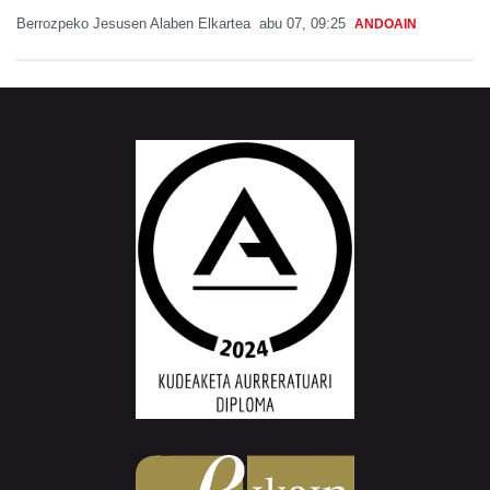
Berrozpeko Jesusen Alaben Elkartea
abu 07, 09:25
ANDOAIN