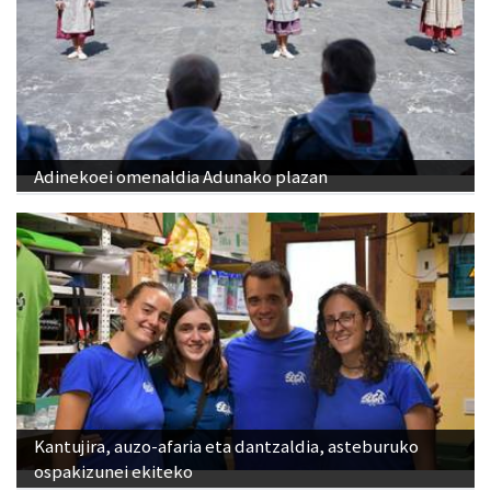
Adinekoei omenaldia Adunako plazan
Kantujira, auzo-afaria eta dantzaldia, asteburuko
ospakizunei ekiteko