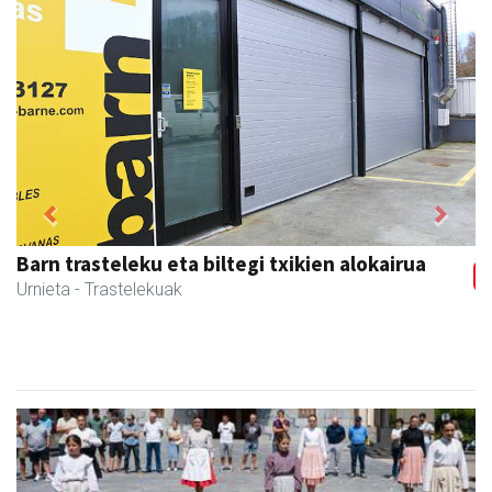
Previous
Next
Guria
Urnieta
- Jatetxeak