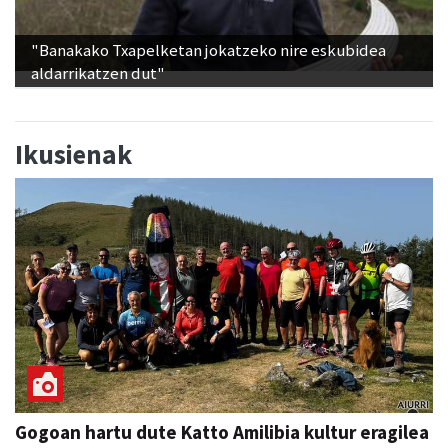
"Banakako Txapelketan jokatzeko nire eskubidea
aldarrikatzen dut"
Ikusienak
Gogoan hartu dute Katto Amilibia kultur eragilea