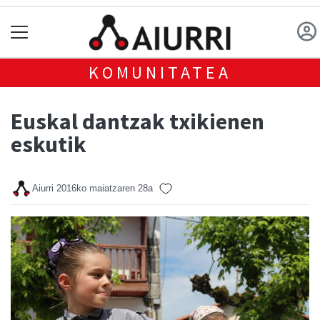
KOMUNITATEA
Euskal dantzak txikienen
eskutik
Aiurri
2016ko maiatzaren 28a