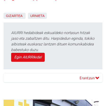
GIZARTEA
URNIETA
AIURRI hedabideak eskualdeko nortasun hitzak
jaso eta zabaltzen ditu. Harpidedun eginda, tokiko
albisteak euskaraz lantzen dituen komunikabidea
babestuko duzu.
Egin AIURRIkide!
Erantzun