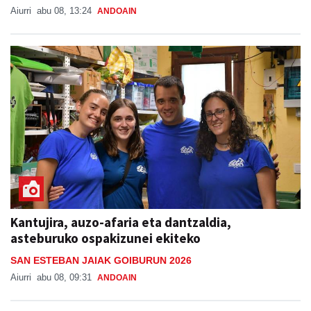
Aiurri
abu 08, 13:24
ANDOAIN
Kantujira, auzo-afaria eta dantzaldia,
asteburuko ospakizunei ekiteko
SAN ESTEBAN JAIAK GOIBURUN 2026
Aiurri
abu 08, 09:31
ANDOAIN