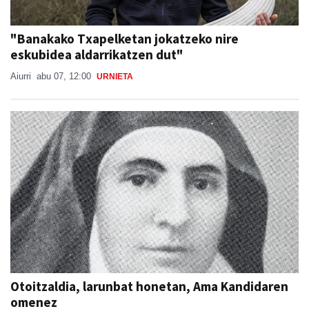
"Banakako Txapelketan jokatzeko nire
eskubidea aldarrikatzen dut"
Aiurri
abu 07, 12:00
URNIETA
Otoitzaldia, larunbat honetan, Ama Kandidaren
omenez