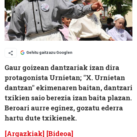
Gehitu gaitzazu Googlen
Gaur goizean dantzariak izan dira
protagonista Urnietan; "X. Urnietan
dantzan" ekimenaren baitan, dantzari
txikien saio berezia izan baita plazan.
Beroari aurre eginez, gozatu ederra
hartu dute txikienek.
[Argazkiak]
[Bideoa]