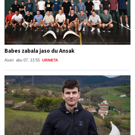
Babes zabala jaso du Ansak
Aiurri
abu 07, 13:55
URNIETA