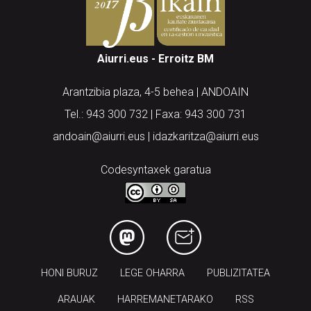
Aiurri.eus - Erroitz BM
Arantzibia plaza, 4-5 behea | ANDOAIN
Tel.: 943 300 732 | Faxa: 943 300 731
andoain@aiurri.eus | idazkaritza@aiurri.eus
Codesyntaxek garatua
HONI BURUZ
LEGE OHARRA
PUBLIZITATEA
ARAUAK
HARREMANETARAKO
RSS