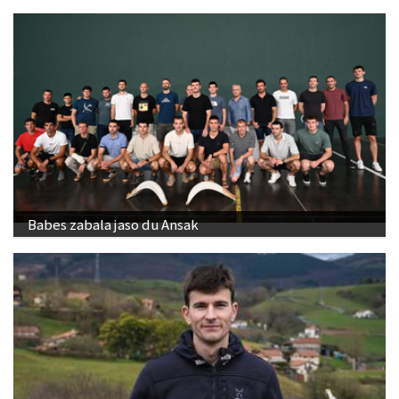
Babes zabala jaso du Ansak