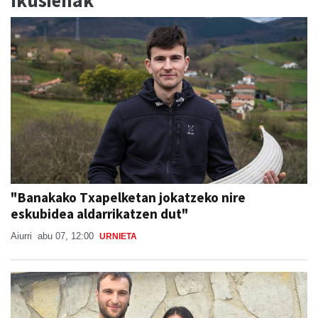
Ikusienak
"Banakako Txapelketan jokatzeko nire
eskubidea aldarrikatzen dut"
Aiurri
abu 07, 12:00
URNIETA