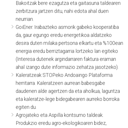
Bakoitzak bere ezagutza eta gaitasuna taldearen
zerbitzura jartzen ditu, nahi edota ahal duen
neurrian.
GoiEner. Irabazteko asmorik gabeko kooperatiba
da, gaur egungo eredu energetikoa aldatzeko
desira duten milaka pertsona elkartu eta %100ean
energia eredu berriztagarria lortzeko lan egiteko
(Interesa dutenek argindarraren faktura eraman
ahal izango dute informazio zehatza jasotzeko).
Kaleratzeak STOPeko Andoaingo Plataforma
herritarra. Kaleratzeen aurrean babesgabe
daudenen alde agertzen da eta aholkua, laguntza
eta kaleratze-lege bidegabearen aurreko borroka
egiten du.
Agrojateko eta Aspilla kontsumo taldeak.
Produkzio eredu agro-ekologikoaren bidez,