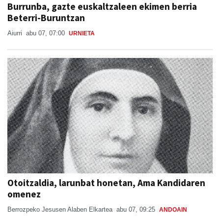
Burrunba, gazte euskaltzaleen ekimen berria
Beterri-Buruntzan
Aiurri
abu 07, 07:00
URNIETA
Otoitzaldia, larunbat honetan, Ama Kandidaren
omenez
Berrozpeko Jesusen Alaben Elkartea
abu 07, 09:25
ANDOAIN