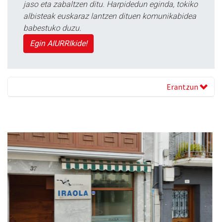
jaso eta zabaltzen ditu. Harpidedun eginda, tokiko
albisteak euskaraz lantzen dituen komunikabidea
babestuko duzu.
Egin AIURRIkide!
Erantzun