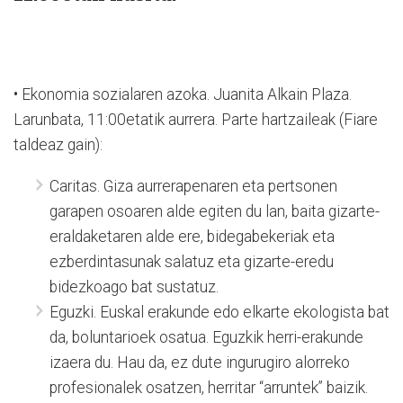
• Ekonomia sozialaren azoka. Juanita Alkain Plaza.
Larunbata, 11:00etatik aurrera. Parte hartzaileak (Fiare
taldeaz gain):
Caritas. Giza aurrerapenaren eta pertsonen
garapen osoaren alde egiten du lan, baita gizarte-
eraldaketaren alde ere, bidegabekeriak eta
ezberdintasunak salatuz eta gizarte-eredu
bidezkoago bat sustatuz.
Eguzki. Euskal erakunde edo elkarte ekologista bat
da, boluntarioek osatua. Eguzkik herri-erakunde
izaera du. Hau da, ez dute ingurugiro alorreko
profesionalek osatzen, herritar “arruntek” baizik.