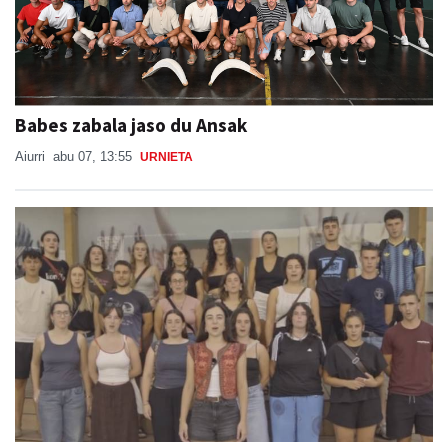
Babes zabala jaso du Ansak
Aiurri
abu 07, 13:55
URNIETA