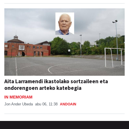
Aita Larramendi ikastolako sortzaileen eta
ondorengoen arteko katebegia
IN MEMORIAM
Jon Ander Ubeda
abu 06, 11:38
ANDOAIN