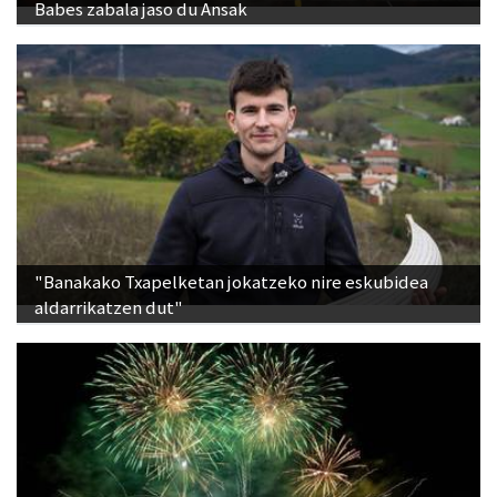
Babes zabala jaso du Ansak
"Banakako Txapelketan jokatzeko nire eskubidea
aldarrikatzen dut"