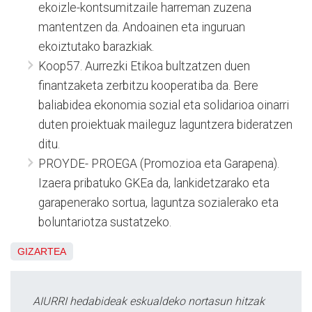
ekoizle-kontsumitzaile harreman zuzena
mantentzen da. Andoainen eta inguruan
ekoiztutako barazkiak.
Koop57. Aurrezki Etikoa bultzatzen duen
finantzaketa zerbitzu kooperatiba da. Bere
baliabidea ekonomia sozial eta solidarioa oinarri
duten proiektuak maileguz laguntzera bideratzen
ditu.
PROYDE- PROEGA (Promozioa eta Garapena).
Izaera pribatuko GKEa da, lankidetzarako eta
garapenerako sortua, laguntza sozialerako eta
boluntariotza sustatzeko.
GIZARTEA
AIURRI hedabideak eskualdeko nortasun hitzak