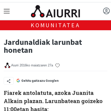
KOMUNITATEA
Jardunaldiak larunbat
honetan
Aiurri
2016ko maiatzaren 27a
Gehitu gaitzazu Googlen
Fiarek antolatuta, azoka Juanita
Alkain plazan. Larunbatean goizeko
11:00etan hasita: