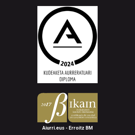
Aiurri.eus - Erroitz BM