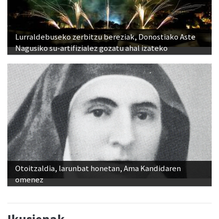
Lurraldebuseko zerbitzu bereziak, Donostiako Aste
Nagusiko su-artifizialez gozatu ahal izateko
Otoitzaldia, larunbat honetan, Ama Kandidaren
omenez