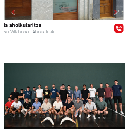
Previous
Next
Kiwi Corner English
Andoain
- Akademiak