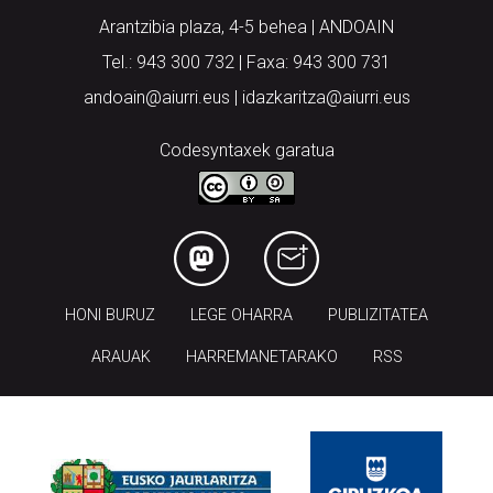
Arantzibia plaza, 4-5 behea | ANDOAIN
Tel.: 943 300 732 | Faxa: 943 300 731
andoain@aiurri.eus | idazkaritza@aiurri.eus
Codesyntaxek garatua
HONI BURUZ
LEGE OHARRA
PUBLIZITATEA
ARAUAK
HARREMANETARAKO
RSS