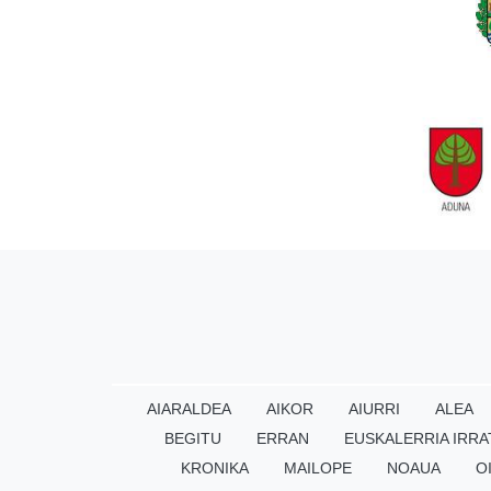
AIARALDEA
AIKOR
AIURRI
ALEA
BEGITU
ERRAN
EUSKALERRIA IRRA
KRONIKA
MAILOPE
NOAUA
O