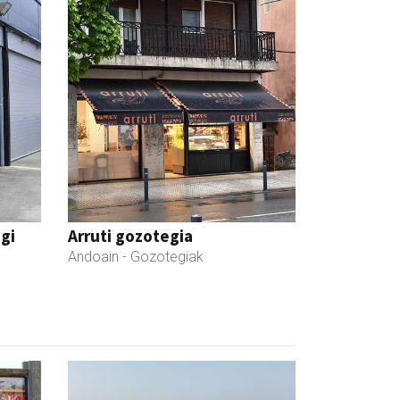
egi
Arruti gozotegia
Andoain
- Gozotegiak