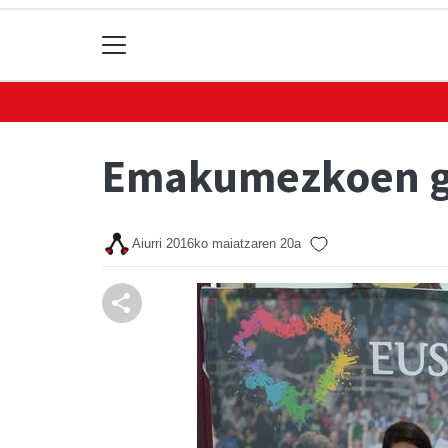
Emakumezkoen go
Aiurri
2016ko maiatzaren 20a