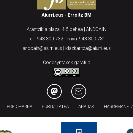
Aiurri.eus - Erroitz BM
Arantzibia plaza, 4-5 behea | ANDOAIN
Tel.: 943 300 732 | Faxa: 943 300 731
andoain@aiurri.eus | idazkaritza@aiurri.eus
Codesyntaxek garatua
LEGE OHARRA
PUBLIZITATEA
ARAUAK
HARREMANET