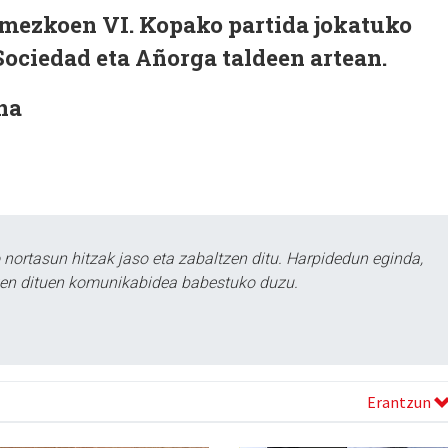
mezkoen VI. Kopako partida jokatuko
ociedad eta Añorga taldeen artean.
na
ortasun hitzak jaso eta zabaltzen ditu. Harpidedun eginda,
tzen dituen komunikabidea babestuko duzu.
Erantzun