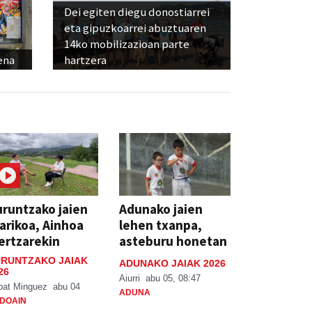
Dei egiten diegu donostiarrei
eta gipuzkoarrei abuztuaren
14ko mobilizazioan parte
ena
hartzera
runtzako jaien
Adunako jaien
arikoa, Ainhoa
lehen txanpa,
ertzarekin
asteburu honetan
RUNTZAKO JAIAK
ADUNAKO JAIAK 2026
26
Aiurri
abu 05, 08:47
bat Minguez
abu 04
ADUNA
DOAIN