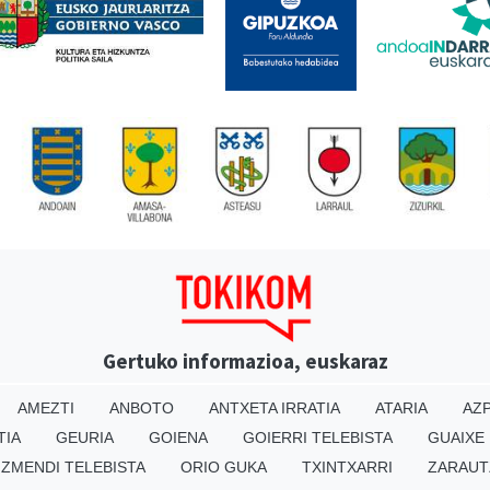
Gertuko informazioa, euskaraz
AMEZTI
ANBOTO
ANTXETA IRRATIA
ATARIA
AZP
TIA
GEURIA
GOIENA
GOIERRI TELEBISTA
GUAIXE
IZMENDI TELEBISTA
ORIO GUKA
TXINTXARRI
ZARAUT