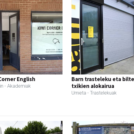
Corner English
Barn trasteleku eta bilt
txikien alokairua
in
- Akademiak
Urnieta
- Trastelekuak