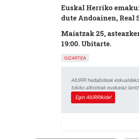
Euskal Herriko emaku
dute Andoainen, Real S
Maiatzak 25, asteazke
19:00. Ubitarte.
GIZARTEA
AIURRI hedabideak eskualdeko n
tokiko albisteak euskaraz lan
Egin AIURRIkide!