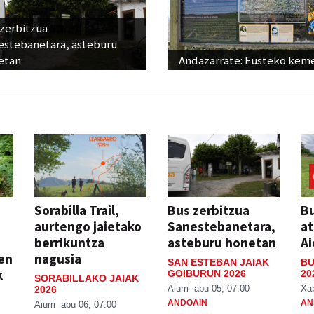
 zerbitzua
estebanetara, asteburu
etan
Andazarrate: Eusteko kem
Sorabilla Trail,
Bus zerbitzua
Bu
aurtengo jaietako
Sanestebanetara,
at
berrikuntza
asteburu honetan
Ai
ien
nagusia
SAN ESTEBAN JAIAK
BU
k
GOIBURUN 2026
20
SORABILLAKO JAIAK
Aiurri
abu 05, 07:00
Xa
2026
ANDOAIN
AN
Aiurri
abu 06, 07:00