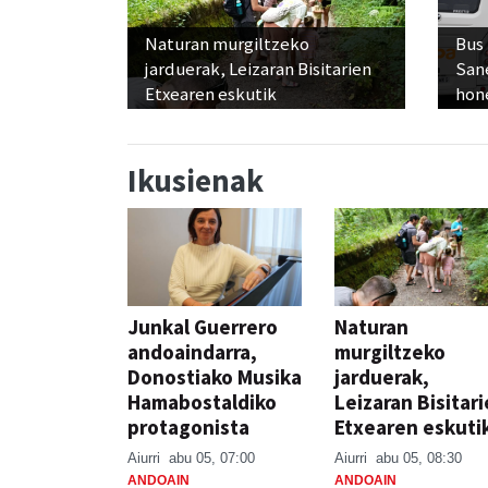
Naturan murgiltzeko
Bus
jarduerak, Leizaran Bisitarien
San
Etxearen eskutik
hon
Ikusienak
Junkal Guerrero
Naturan
andoaindarra,
murgiltzeko
Donostiako Musika
jarduerak,
Hamabostaldiko
Leizaran Bisitar
protagonista
Etxearen eskuti
Aiurri
abu 05, 07:00
Aiurri
abu 05, 08:30
ANDOAIN
ANDOAIN