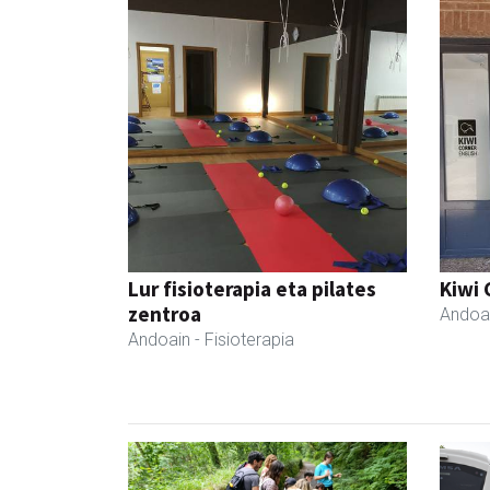
Lur fisioterapia eta pilates
Kiwi 
zentroa
Andoa
Andoain
- Fisioterapia