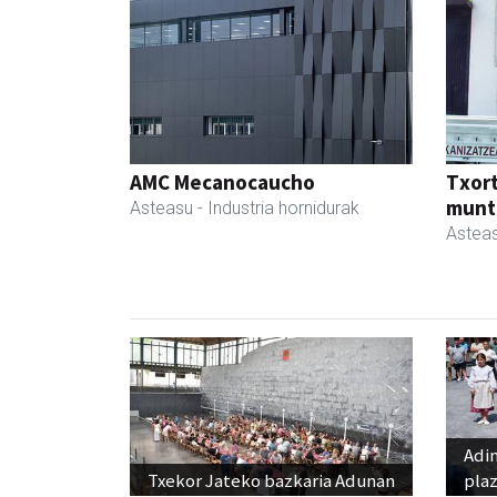
AMC Mecanocaucho
Txor
munt
Asteasu
- Industria hornidurak
Astea
Adi
Txekor Jateko bazkaria Adunan
pla