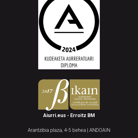
Aiurri.eus - Erroitz BM
Arantzibia plaza, 4-5 behea | ANDOAIN