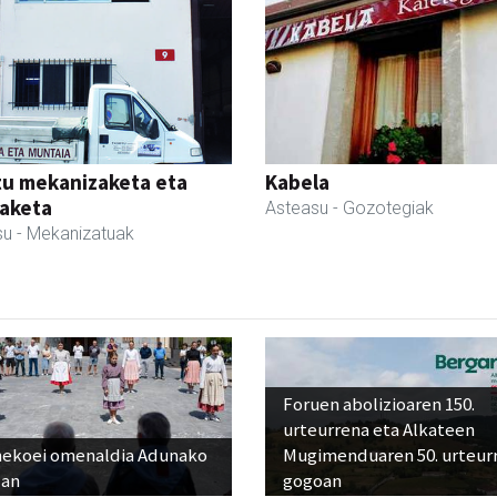
tu mekanizaketa eta
Kabela
aketa
Asteasu
- Gozotegiak
su
- Mekanizatuak
Foruen abolizioaren 150.
urteurrena eta Alkateen
nekoei omenaldia Adunako
Mugimenduaren 50. urteur
zan
gogoan