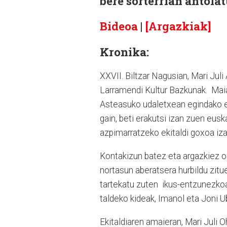
bere sorterrian antola
Bideoa
|
[Argazkiak]
Kronika:
XXVII. Biltzar Nagusian, Mari Ju
Larramendi Kultur Bazkunak. Maia
Asteasuko udaletxean egindako eki
gain, beti erakutsi izan zuen eus
azpimarratzeko ekitaldi goxoa iza
Kontakizun batez eta argazkiez os
nortasun aberatsera hurbildu zitu
tartekatu zuten ikus-entzunezkoa, 
taldeko kideak, Imanol eta Joni U
Ekitaldiaren amaieran, Mari Juli O