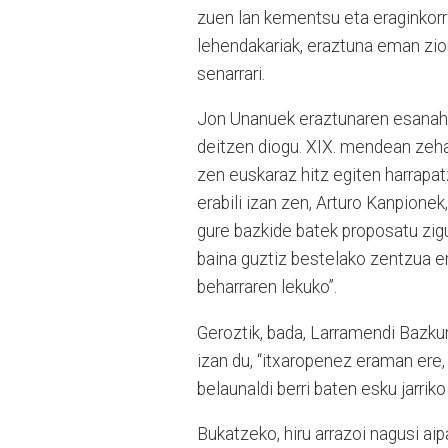
zuen lan kementsu eta eraginkor
lehendakariak, eraztuna eman zion 
senarrari.
Jon Unanuek eraztunaren esanahia
deitzen diogu. XIX. mendean zehar
zen euskaraz hitz egiten harrapa
erabili izan zen, Arturo Kanpionek
gure bazkide batek proposatu zig
baina guztiz bestelako zentzua e
beharraren lekuko”.
Geroztik, bada, Larramendi Bazkun
izan du, “itxaropenez eraman ere,
belaunaldi berri baten esku jarrik
Bukatzeko, hiru arrazoi nagusi a