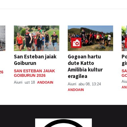
San Esteban jaiak
Gogoan hartu
P
Goiburun
dute Katto
gi
Amilibia kultur
SAN ESTEBAN JAIAK
SA
26
eragilea
GOIBURUN 2026
GO
Aiu
Aiurri
uzt 18
ANDOAIN
Aiurri
abu 08, 13:24
AN
ANDOAIN