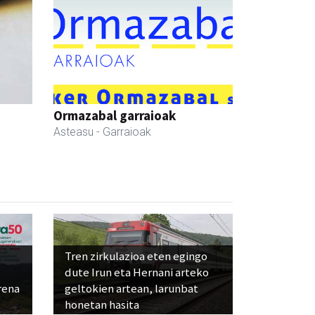
Ormazabal garraioak
Asteasu
- Garraioak
Tren zirkulazioa eten egingo
dute Irun eta Hernani arteko
rena
geltokien artean, larunbat
honetan hasita