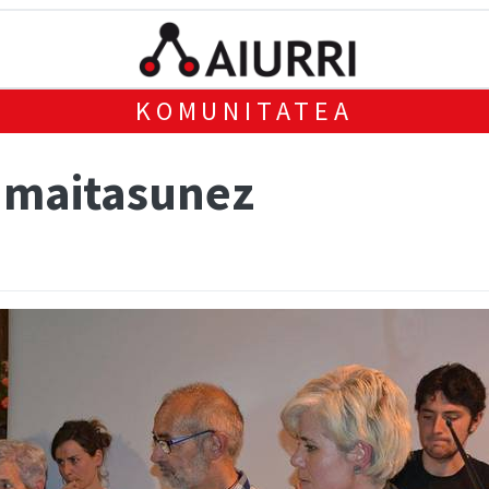
KOMUNITATEA
, maitasunez