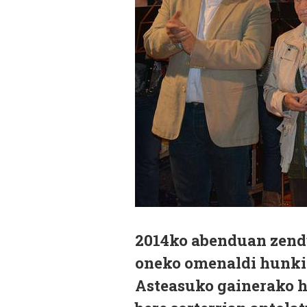
2014ko abenduan zendu
oneko omenaldi hunkig
Asteasuko gainerako h