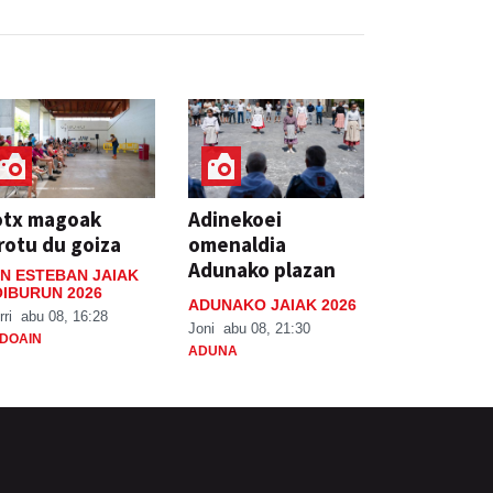
otx magoak
Adinekoei
rotu du goiza
omenaldia
Adunako plazan
N ESTEBAN JAIAK
IBURUN 2026
ADUNAKO JAIAK 2026
rri
abu 08, 16:28
Joni
abu 08, 21:30
DOAIN
ADUNA