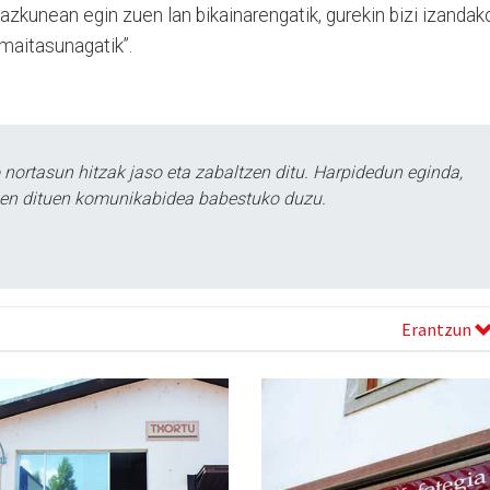
azkunean egin zuen lan bikainarengatik, gurekin bizi izandak
maitasunagatik”.
ortasun hitzak jaso eta zabaltzen ditu. Harpidedun eginda,
tzen dituen komunikabidea babestuko duzu.
Erantzun