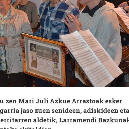
 zen Mari Juli Azkue Arrastoak esker
arria jaso zuen senideen, adiskideen et
erritarren aldetik, Larramendi Bazkuna