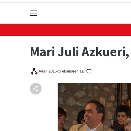
Mari Juli Azkueri
Aiurri
2016ko ekainaren 1a