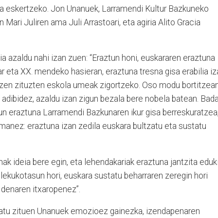
ra eskertzeko. Jon Unanuek, Larramendi Kultur Bazkuneko
Mari Juliren ama Juli Arrastoari, eta agiria Alito Gracia
 azaldu nahi izan zuen: “Eraztun honi, euskararen eraztuna
 eta XX. mendeko hasieran, eraztuna tresna gisa erabilia iz
tzen zituzten eskola umeak zigortzeko. Oso modu bortitzea
, adibidez, azaldu izan zigun bezala bere nobela batean. Bada
un eraztuna Larramendi Bazkunaren ikur gisa berreskuratzea
manez: eraztuna izan zedila euskara bultzatu eta sustatu
ak ideia bere egin, eta lehendakariak eraztuna jantzita eduk
 lekukotasun hori, euskara sustatu beharraren zeregin hori
o denaren itxaropenez”.
ipatu zituen Unanuek emozioez gainezka, izendapenaren