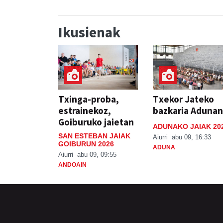
Ikusienak
Txinga-proba,
Txekor Jateko
estrainekoz,
bazkaria Adunan
Goiburuko jaietan
ADUNAKO JAIAK 20
SAN ESTEBAN JAIAK
Aiurri
abu 09, 16:33
GOIBURUN 2026
ADUNA
Aiurri
abu 09, 09:55
ANDOAIN