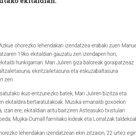
tutako ekitaldian.
li Azkue ohorezko lehendakari izendatzea erabaki zuen Manu
tzaren 19ko ekitaldian gauzatu zen izendapen hori,
taldi hunkigarrian. Mari Juliren giza baloreak goraipatzeaz
kaltzaletasuna, ekintzailetasuna eta eskuzabaltasuna
n zen.
atutako ikus-entzunezko batek, Mari Juliren bizitza eta
en ekitaldira bertaratutakoak. Musika emanaldi goxoekin
izan ere, ekitaldian aritu baitziren Asteasuko txistulari
beda, Mujika-Dumall familiako kideak eta Lorratzak taldekoa
horezko lehendakari izendatzeari ekin zitzaion, 22 urtez egi