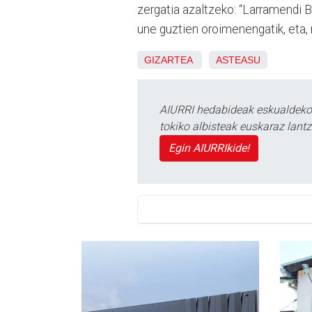
zergatia azaltzeko: “Larramendi B
une guztien oroimenengatik, eta, 
GIZARTEA
ASTEASU
AIURRI hedabideak eskualdeko n
tokiko albisteak euskaraz lan
Egin AIURRIkide!