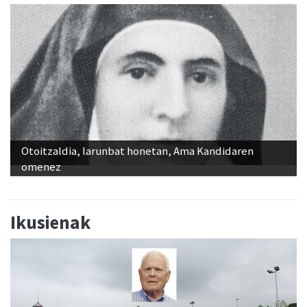
Otoitzaldia, larunbat honetan, Ama Kandidaren
omenez
Ikusienak