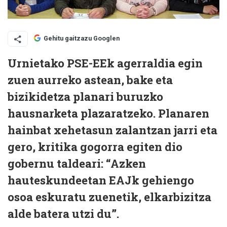
Gehitu gaitzazu Googlen
Urnietako PSE-EEk agerraldia egin
zuen aurreko astean, bake eta
bizikidetza planari buruzko
hausnarketa plazaratzeko. Planaren
hainbat xehetasun zalantzan jarri eta
gero, kritika gogorra egiten dio
gobernu taldeari: “Azken
hauteskundeetan EAJk gehiengo
osoa eskuratu zuenetik, elkarbizitza
alde batera utzi du”.