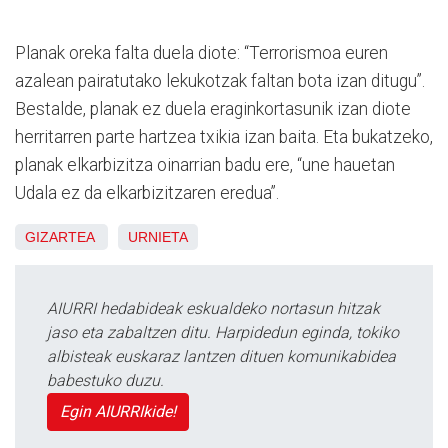
Planak oreka falta duela diote: “Terrorismoa euren
azalean pairatutako lekukotzak faltan bota izan ditugu”.
Bestalde, planak ez duela eraginkortasunik izan diote
herritarren parte hartzea txikia izan baita. Eta bukatzeko,
planak elkarbizitza oinarrian badu ere, “une hauetan
Udala ez da elkarbizitzaren eredua”.
GIZARTEA
URNIETA
AIURRI hedabideak eskualdeko nortasun hitzak
jaso eta zabaltzen ditu. Harpidedun eginda, tokiko
albisteak euskaraz lantzen dituen komunikabidea
babestuko duzu.
Egin AIURRIkide!