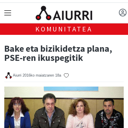
KOMUNITATEA
Bake eta bizikidetza plana,
PSE-ren ikuspegitik
Aiurri
2016ko maiatzaren 18a