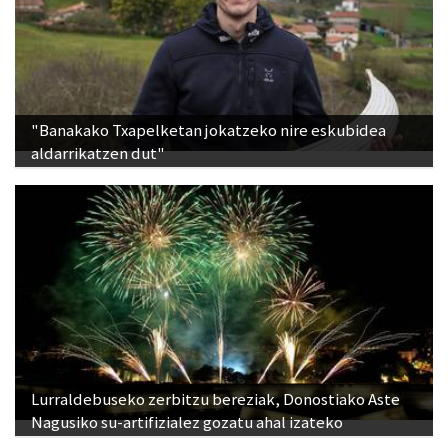
"Banakako Txapelketan jokatzeko nire eskubidea
aldarrikatzen dut"
Lurraldebuseko zerbitzu bereziak, Donostiako Aste
Nagusiko su-artifizialez gozatu ahal izateko