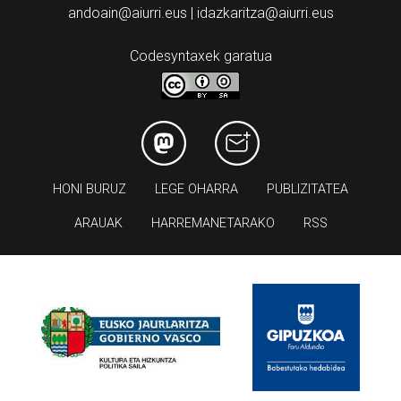
andoain@aiurri.eus | idazkaritza@aiurri.eus
Codesyntaxek garatua
HONI BURUZ
LEGE OHARRA
PUBLIZITATEA
ARAUAK
HARREMANETARAKO
RSS