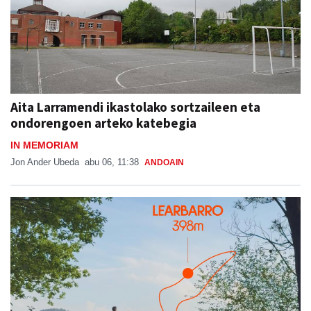
Aita Larramendi ikastolako sortzaileen eta
ondorengoen arteko katebegia
IN MEMORIAM
Jon Ander Ubeda
abu 06, 11:38
ANDOAIN