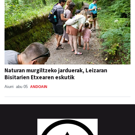
Naturan murgiltzeko jarduerak, Leizaran
Bisitarien Etxearen eskutik
Aiurri
abu 05
ANDOAIN