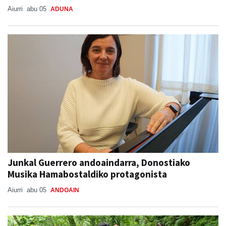
Aiurri
abu 05
ADUNA
Junkal Guerrero andoaindarra, Donostiako
Musika Hamabostaldiko protagonista
Aiurri
abu 05
ANDOAIN