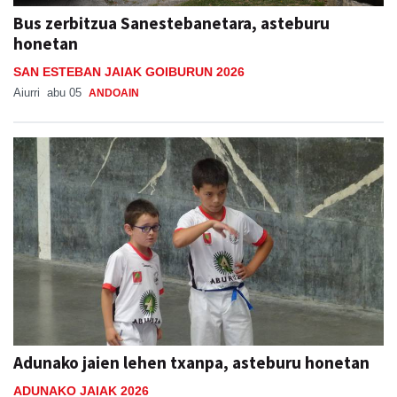
Bus zerbitzua Sanestebanetara, asteburu
honetan
SAN ESTEBAN JAIAK GOIBURUN 2026
Aiurri
abu 05
ANDOAIN
Adunako jaien lehen txanpa, asteburu honetan
ADUNAKO JAIAK 2026