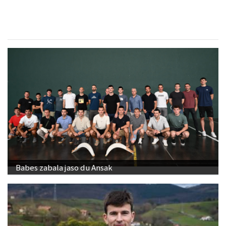
Babes zabala jaso du Ansak