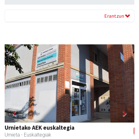
Erantzun
Previous
Next
Urnietako AEK euskaltegia
Urnieta
- Euskaltegiak