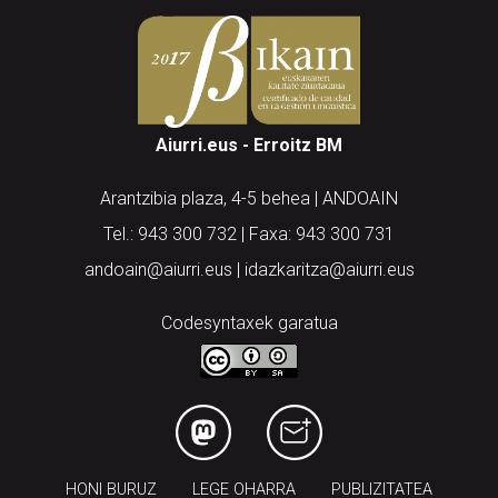
Aiurri.eus - Erroitz BM
Arantzibia plaza, 4-5 behea | ANDOAIN
Tel.: 943 300 732 | Faxa: 943 300 731
andoain@aiurri.eus | idazkaritza@aiurri.eus
Codesyntaxek garatua
HONI BURUZ
LEGE OHARRA
PUBLIZITATEA