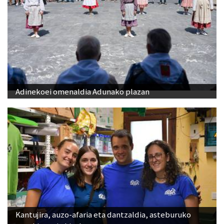
Adinekoei omenaldia Adunako plazan
Kantujira, auzo-afaria eta dantzaldia, asteburuko