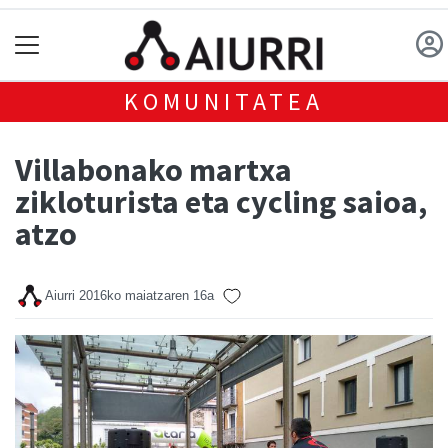
KOMUNITATEA
Villabonako martxa
zikloturista eta cycling saioa,
atzo
Aiurri
2016ko maiatzaren 16a