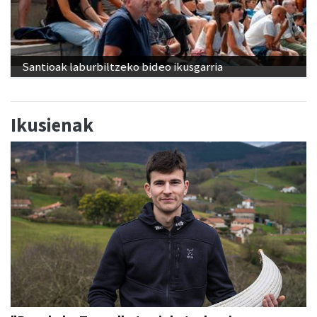
Santioak laburbiltzeko bideo ikusgarria
Ikusienak