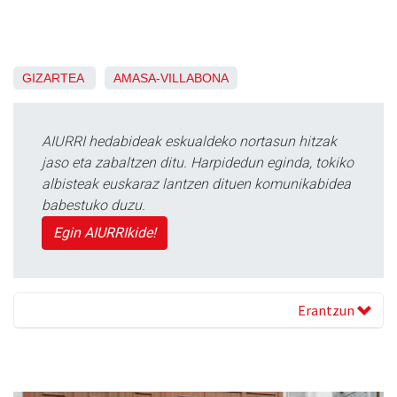
GIZARTEA
AMASA-VILLABONA
AIURRI hedabideak eskualdeko nortasun hitzak
jaso eta zabaltzen ditu. Harpidedun eginda, tokiko
albisteak euskaraz lantzen dituen komunikabidea
babestuko duzu.
Egin AIURRIkide!
Erantzun