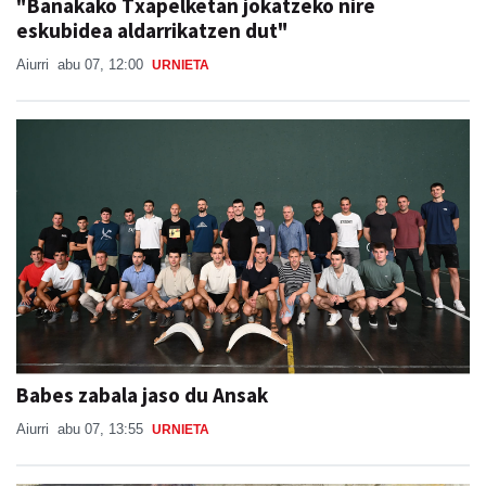
"Banakako Txapelketan jokatzeko nire
eskubidea aldarrikatzen dut"
Aiurri
abu 07, 12:00
URNIETA
Babes zabala jaso du Ansak
Aiurri
abu 07, 13:55
URNIETA