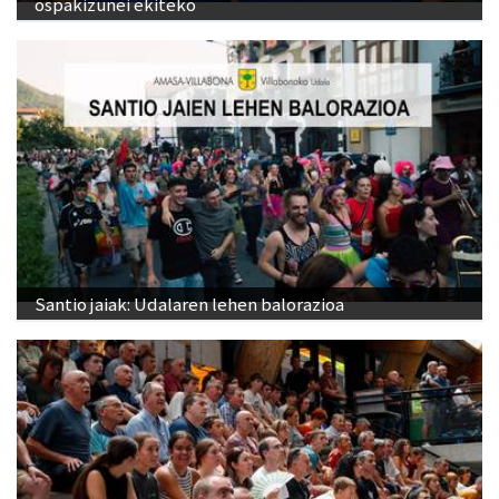
ospakizunei ekiteko
Santio jaiak: Udalaren lehen balorazioa