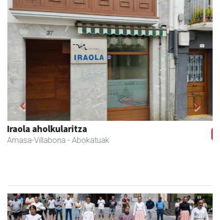
Previous
Next
Amasa kafetegia
Amasa-Villabona
- Gozotegiak