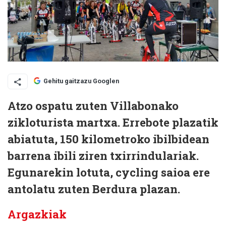
Gehitu gaitzazu Googlen
Atzo ospatu zuten Villabonako
zikloturista martxa. Errebote plazatik
abiatuta, 150 kilometroko ibilbidean
barrena ibili ziren txirrindulariak.
Egunarekin lotuta, cycling saioa ere
antolatu zuten Berdura plazan.
Argazkiak