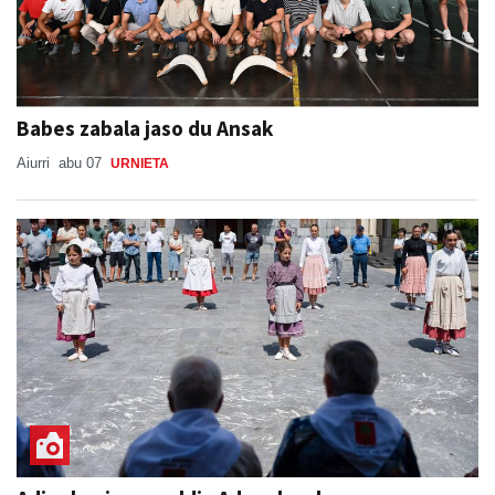
Babes zabala jaso du Ansak
Aiurri
abu 07
URNIETA