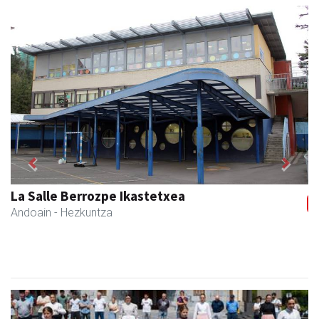
Previous
Next
Bengoetxea autoeskola
Andoain
- Autoeskolak