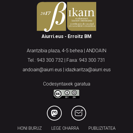
Aiurri.eus - Erroitz BM
Arantzibia plaza, 4-5 behea | ANDOAIN
Tel.: 943 300 732 | Faxa: 943 300 731
andoain@aiurri.eus | idazkaritza@aiurri.eus
Codesyntaxek garatua
HONI BURUZ
LEGE OHARRA
PUBLIZITATEA