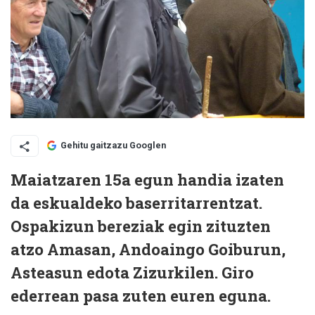
Gehitu gaitzazu Googlen
Maiatzaren 15a egun handia izaten
da eskualdeko baserritarrentzat.
Ospakizun bereziak egin zituzten
atzo Amasan, Andoaingo Goiburun,
Asteasun edota Zizurkilen. Giro
ederrean pasa zuten euren eguna.