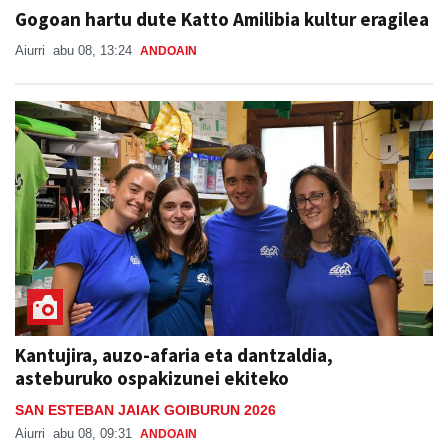
Gogoan hartu dute Katto Amilibia kultur eragilea
Aiurri
abu 08, 13:24
ANDOAIN
Kantujira, auzo-afaria eta dantzaldia,
asteburuko ospakizunei ekiteko
SAN ESTEBAN JAIAK GOIBURUN 2026
Aiurri
abu 08, 09:31
ANDOAIN