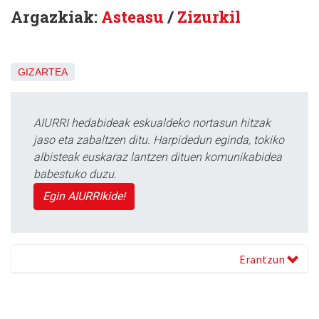
Argazkiak:
Asteasu
/
Zizurkil
GIZARTEA
AIURRI hedabideak eskualdeko nortasun hitzak
jaso eta zabaltzen ditu. Harpidedun eginda, tokiko
albisteak euskaraz lantzen dituen komunikabidea
babestuko duzu.
Egin AIURRIkide!
Erantzun