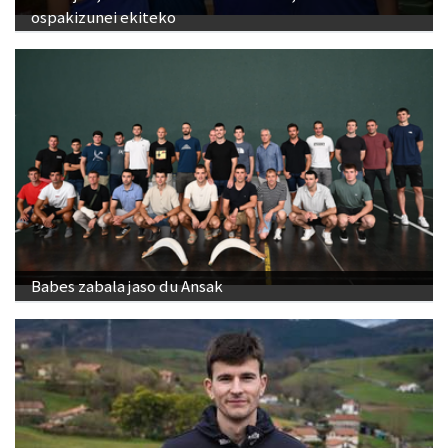
ospakizunei ekiteko
Babes zabala jaso du Ansak