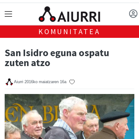
KOMUNITATEA
San Isidro eguna ospatu
zuten atzo
Aiurri
2016ko maiatzaren 16a