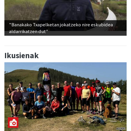
"Banakako Txapelketan jokatzeko nire eskubidea
aldarrikatzen dut"
Ikusienak