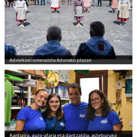
Adinekoei omenaldia Adunako plazan
Kantujira, auzo-afaria eta dantzaldia, asteburuko