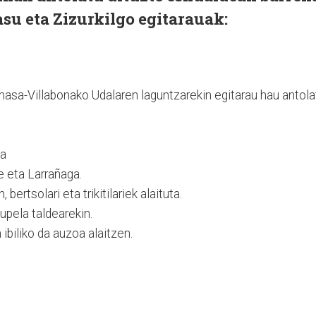
su eta Zizurkilgo egitarauak:
asa-Villabonako Udalaren laguntzarekin egitarau hau antola
ia
e eta Larrañaga.
bertsolari eta trikitilariek alaituta.
upela taldearekin.
ibiliko da auzoa alaitzen.