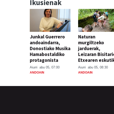
Ikusienak
Junkal Guerrero
Naturan
andoaindarra,
murgiltzeko
Donostiako Musika
jarduerak,
Hamabostaldiko
Leizaran Bisitar
protagonista
Etxearen eskuti
Aiurri
abu 05, 07:00
Aiurri
abu 05, 08:30
ANDOAIN
ANDOAIN