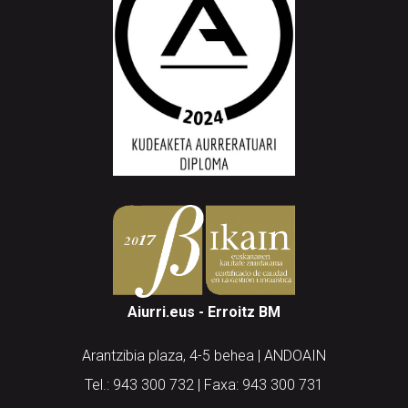
Aiurri.eus - Erroitz BM
Arantzibia plaza, 4-5 behea | ANDOAIN
Tel.: 943 300 732 | Faxa: 943 300 731