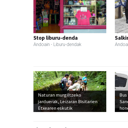
Stop liburu-denda
Salki
Andoain
- Liburu-dendak
Andoa
Naturan murgiltzeko
Bus
jarduerak, Leizaran Bisitarien
San
Etxearen eskutik
hon