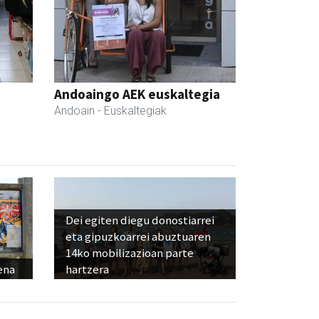
Andoaingo AEK euskaltegia
Andoain
- Euskaltegiak
Dei egiten diegu donostiarrei
eta gipuzkoarrei abuztuaren
14ko mobilizazioan parte
ena
hartzera