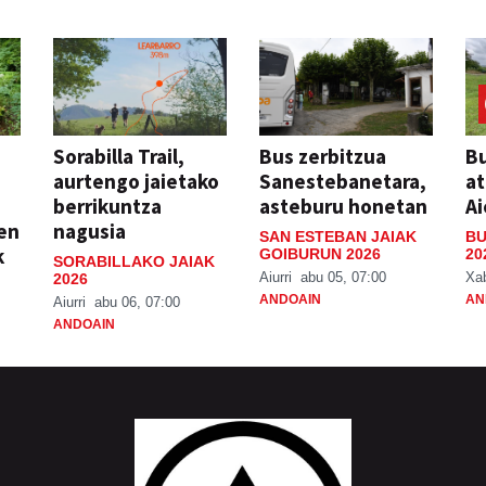
Sorabilla Trail,
Bus zerbitzua
Bu
aurtengo jaietako
Sanestebanetara,
at
berrikuntza
asteburu honetan
Ai
ien
nagusia
SAN ESTEBAN JAIAK
BU
k
GOIBURUN 2026
20
SORABILLAKO JAIAK
Aiurri
abu 05, 07:00
Xa
2026
ANDOAIN
AN
Aiurri
abu 06, 07:00
ANDOAIN