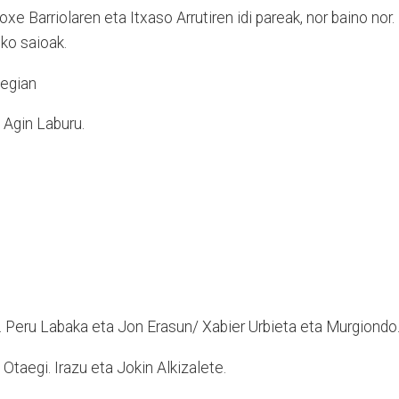
xe Barriolaren eta Itxaso Arrutiren idi pareak, nor baino nor.
uko saioak.
tegian
 Agin Laburu.
a. Peru Labaka eta Jon Erasun/ Xabier Urbieta eta Murgiondo
 Otaegi. Irazu eta Jokin Alkizalete.