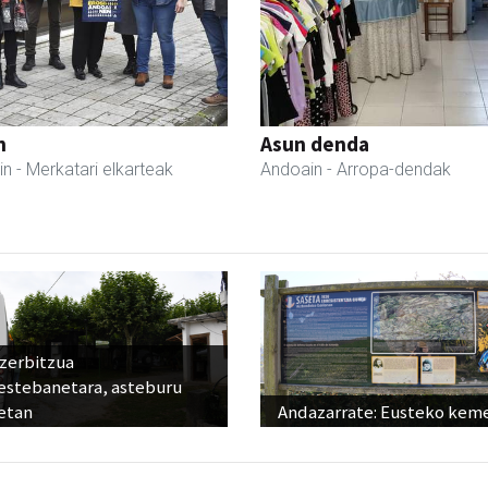
n
Asun denda
in
- Merkatari elkarteak
Andoain
- Arropa-dendak
 zerbitzua
estebanetara, asteburu
etan
Andazarrate: Eusteko kem