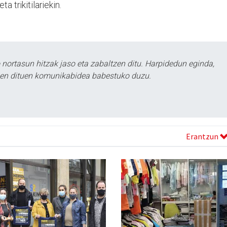
ta trikitilariekin.
ortasun hitzak jaso eta zabaltzen ditu. Harpidedun eginda,
tzen dituen komunikabidea babestuko duzu.
Erantzun