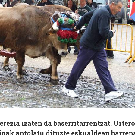
rezia izaten da baserritarrentzat. Urtero
dinak antolatu dituzte eskualdean barren