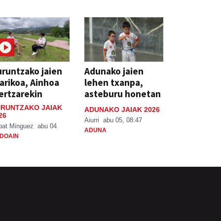
runtzako jaien
Adunako jaien
arikoa, Ainhoa
lehen txanpa,
ertzarekin
asteburu honetan
RUNTZAKO JAIAK
ADUNAKO JAIAK 2026
26
Aiurri
abu 05, 08:47
bat Minguez
abu 04
ADUNA
DOAIN