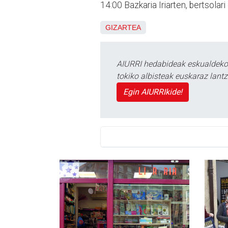
14:00 Bazkaria Iriarten, bertsolari e
GIZARTEA
AIURRI hedabideak eskualdeko n
tokiko albisteak euskaraz lan
Egin AIURRIkide!