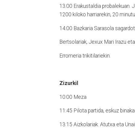
13:00 Erakustaldia probalekuan. Jo
1200 kiloko harriarekin, 20 minut
14:00 Bazkaria Sarasola sagardo
Bertsolariak, Jexux Mari Irazu eta
Erromeria trikitilariekin.
Zizurkil
10:00 Meza
11:45 Pilota partida, eskuz binak
13:15 Aizkolariak. Atutxa eta Unai