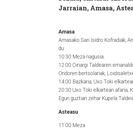
Jarraian, Amasa, Astea
Amasa
Amasako San Isidro Kofradiak, Am
du:
10:30 Meza nagusia.
12:00 Oinargi Taldearen emanald
Ondoren bertsolariak, Loidisaletx
14:00 Bazkaria, Uxo Toki elkartean, 
20:30 Uxo Toki elkartean afaria, K
Egun guztian zehar Kupela Taldea 
Asteasu
11:00 Meza