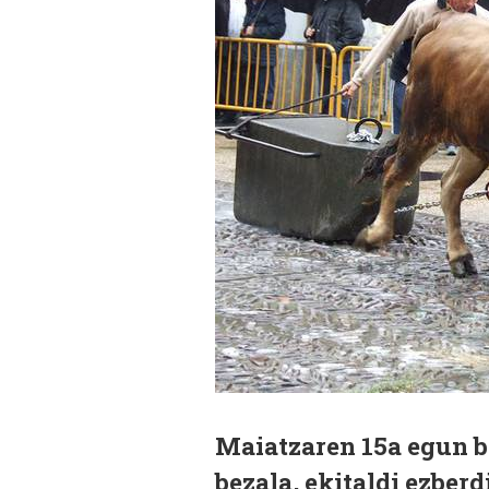
Maiatzaren 15a egun be
bezala, ekitaldi ezber