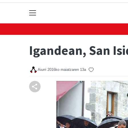
Igandean, San Is
Aiurri
2016ko maiatzaren 13a