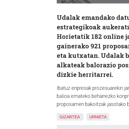
Udalak emandako datu
estrategikoak aukeratz
Horietatik 182 online j
gainerako 921 proposa
eta kutxatan. Udalak b
alkateak balorazio pos
dizkie herritarrei.
Ibatuz enpresak prozesuarekin ja
balioa emateko beharrezko konprob
proposamen bakoitzak jasotako b
GIZARTEA
URNIETA