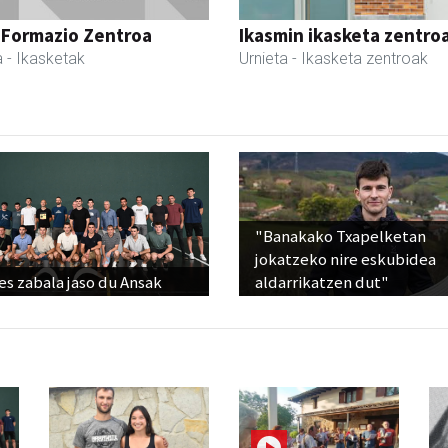
 Formazio Zentroa
Ikasmin ikasketa zentro
a
- Ikasketak
Urnieta
- Ikasketa zentroak
"Banakako Txapelketan
jokatzeko nire eskubidea
s zabala jaso du Ansak
aldarrikatzen dut"