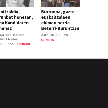
oitzaldia,
Burrunba, gazte
runbat honetan,
euskaltzaleen
ma Kandidaren
ekimen berria
menez
Beterri-Buruntzan
rrozpeko Jesusen
Aiurri
abu 07, 07:00
ben Elkartea
URNIETA
 07, 09:25
ANDOAIN