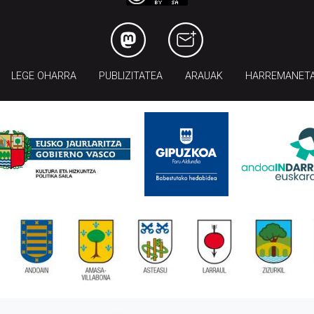
LEGE OHARRA
PUBLIZITATEA
ARAUAK
HARREMANET