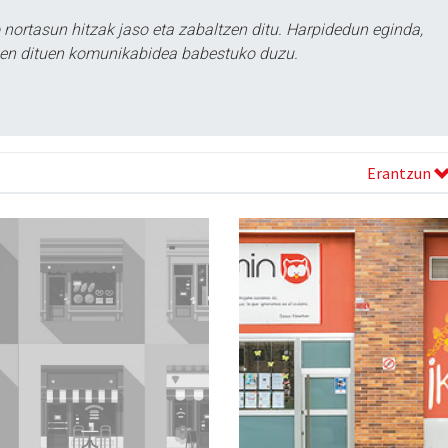
ortasun hitzak jaso eta zabaltzen ditu. Harpidedun eginda,
tzen dituen komunikabidea babestuko duzu.
Erantzun