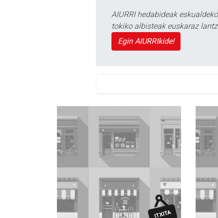
AIURRI hedabideak eskualdeko n
tokiko albisteak euskaraz lan
Egin AIURRIkide!