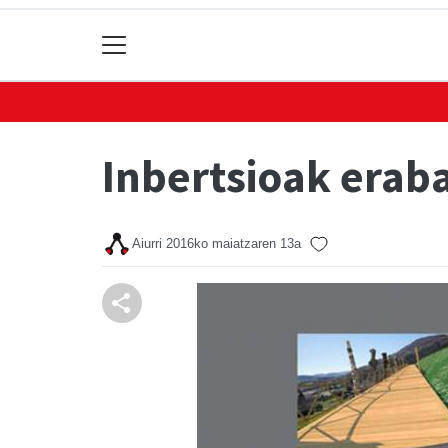
Inbertsioak erab
Aiurri
2016ko maiatzaren 13a