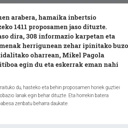
en arabera, hamaika inbertsio
eko 1411 proposamen jaso dituzte.
aso dira, 308 informazio karpetan eta
menak herrigunean zehar ipinitako buzo
idalitako oharrean, Mikel Pagola
itiboa egin du eta eskerrak eman nahi
rraituko du, hasteko eta behin proposamen horiek guztiei
azio lanak egin behar dituzte. Eta horrekin batera
abesa zenbatu beharra daukate.