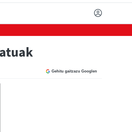
datuak
Gehitu gaitzazu Googlen