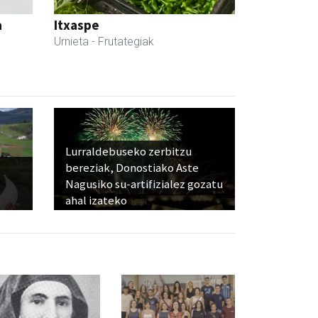
a
Itxaspe
Urnieta
- Frutategiak
Lurraldebuseko zerbitzu
bereziak, Donostiako Aste
Nagusiko su-artifizialez gozatu
ahal izateko