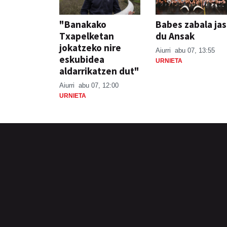
"Banakako
Babes zabala ja
Txapelketan
du Ansak
jokatzeko nire
Aiurri
abu 07, 13:55
eskubidea
URNIETA
aldarrikatzen dut"
Aiurri
abu 07, 12:00
URNIETA