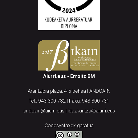
Aiurri.eus - Erroitz BM
Arantzibia plaza, 4-5 behea | ANDOAIN
Tel.: 943 300 732 | Faxa: 943 300 731
andoain@aiurri.eus | idazkaritza@aiurri.eus
Codesyntaxek garatua