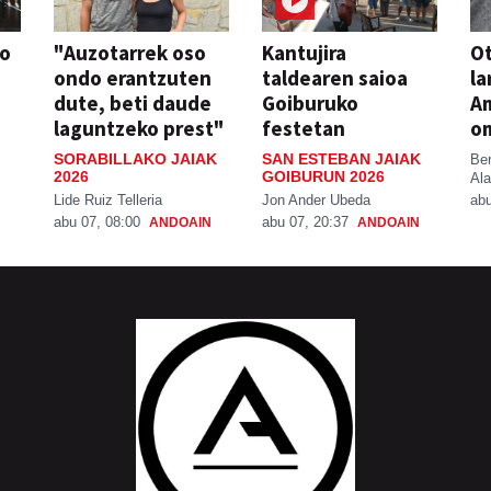
so
"Auzotarrek oso
Kantujira
Ot
ondo erantzuten
taldearen saioa
la
dute, beti daude
Goiburuko
A
laguntzeko prest"
festetan
o
SORABILLAKO JAIAK
SAN ESTEBAN JAIAK
Be
2026
GOIBURUN 2026
Ala
Lide Ruiz Telleria
Jon Ander Ubeda
abu
abu 07, 08:00
abu 07, 20:37
ANDOAIN
ANDOAIN