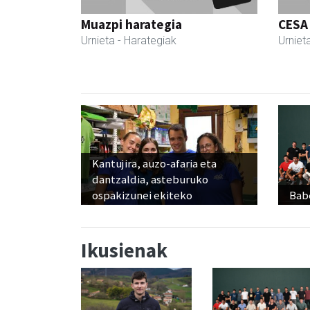
Muazpi harategia
CESA
Urnieta
- Harategiak
Urniet
Kantujira, auzo-afaria eta
dantzaldia, asteburuko
ospakizunei ekiteko
Babe
Ikusienak