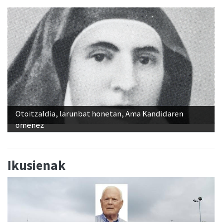
Otoitzaldia, larunbat honetan, Ama Kandidaren
omenez
Ikusienak