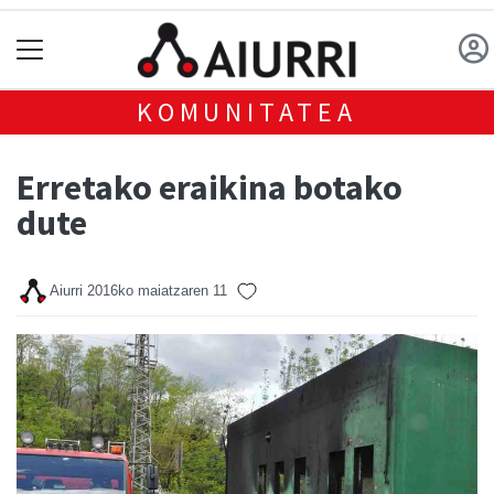
KOMUNITATEA
Erretako eraikina botako
dute
Aiurri
2016ko maiatzaren 11