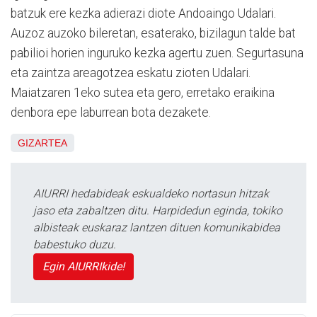
batzuk ere kezka adierazi diote Andoaingo Udalari.
Auzoz auzoko bileretan, esaterako, bizilagun talde bat
pabilioi horien inguruko kezka agertu zuen. Segurtasuna
eta zaintza areagotzea eskatu zioten Udalari.
Maiatzaren 1eko sutea eta gero, erretako eraikina
denbora epe laburrean bota dezakete.
GIZARTEA
AIURRI hedabideak eskualdeko nortasun hitzak
jaso eta zabaltzen ditu. Harpidedun eginda, tokiko
albisteak euskaraz lantzen dituen komunikabidea
babestuko duzu.
Egin AIURRIkide!