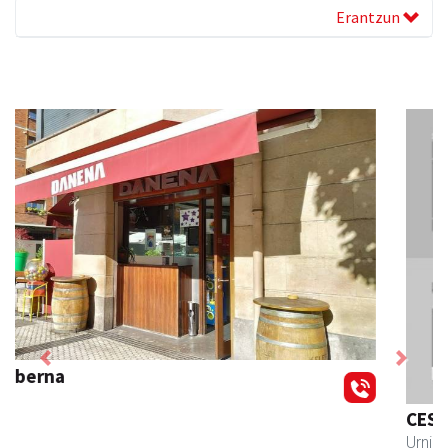
Erantzun
Previous
Next
CESA Formazio Zentroa
Urnieta
- Ikasketak