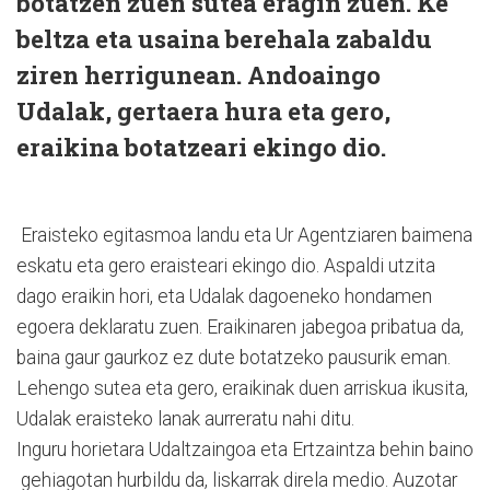
botatzen zuen sutea eragin zuen. Ke
beltza eta usaina berehala zabaldu
ziren herrigunean. Andoaingo
Udalak, gertaera hura eta gero,
eraikina botatzeari ekingo dio.
Eraisteko egitasmoa landu eta Ur Agentziaren baimena
eskatu eta gero eraisteari ekingo dio. Aspaldi utzita
dago eraikin hori, eta Udalak dagoeneko hondamen
egoera deklaratu zuen. Eraikinaren jabegoa pribatua da,
baina gaur gaurkoz ez dute botatzeko pausurik eman.
Lehengo sutea eta gero, eraikinak duen arriskua ikusita,
Udalak eraisteko lanak aurreratu nahi ditu.
Inguru horietara Udaltzaingoa eta Ertzaintza behin baino
gehiagotan hurbildu da, liskarrak direla medio. Auzotar