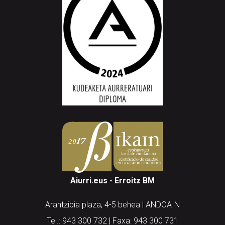
Aiurri.eus - Erroitz BM
Arantzibia plaza, 4-5 behea | ANDOAIN
Tel.: 943 300 732 | Faxa: 943 300 731