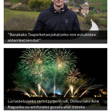
"Banakako Txapelketan jokatzeko nire eskubidea
aldarrikatzen dut"
Lurraldebuseko zerbitzu bereziak, Donostiako Aste
Nagusiko su-artifizialez gozatu ahal izateko