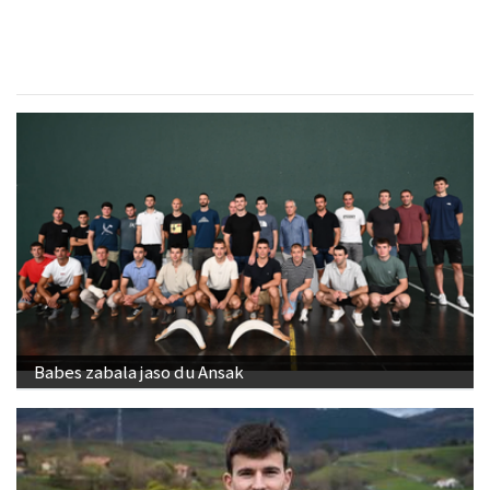
Babes zabala jaso du Ansak