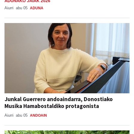
ADUNAKO JAIAK 2026
Aiurri
abu 05
ADUNA
Junkal Guerrero andoaindarra, Donostiako
Musika Hamabostaldiko protagonista
Aiurri
abu 05
ANDOAIN