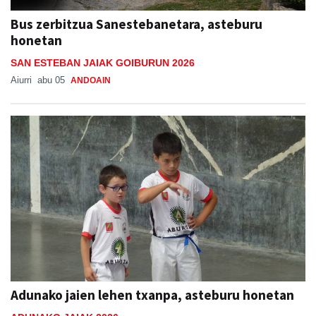
Bus zerbitzua Sanestebanetara, asteburu
honetan
SAN ESTEBAN JAIAK GOIBURUN 2026
Aiurri
abu 05
ANDOAIN
Adunako jaien lehen txanpa, asteburu honetan