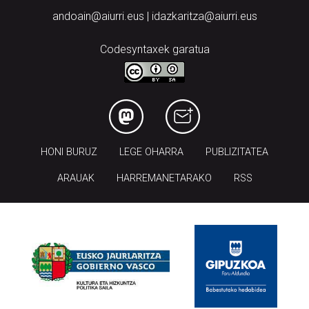
andoain@aiurri.eus | idazkaritza@aiurri.eus
Codesyntaxek garatua
HONI BURUZ
LEGE OHARRA
PUBLIZITATEA
ARAUAK
HARREMANETARAKO
RSS