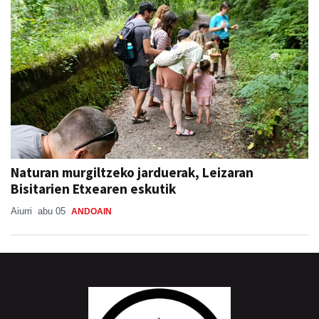
Naturan murgiltzeko jarduerak, Leizaran
Bisitarien Etxearen eskutik
Aiurri
abu 05
ANDOAIN