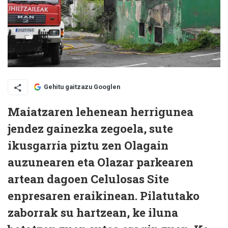
Gehitu gaitzazu Googlen
Maiatzaren lehenean herrigunea
jendez gainezka zegoela, sute
ikusgarria piztu zen Olagain
auzunearen eta Olazar parkearen
artean dagoen Celulosas Site
enpresaren eraikinean. Pilatutako
zaborrak su hartzean, ke iluna