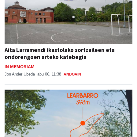
Aita Larramendi ikastolako sortzaileen eta
ondorengoen arteko katebegia
IN MEMORIAM
Jon Ander Ubeda
abu 06, 11:38
ANDOAIN