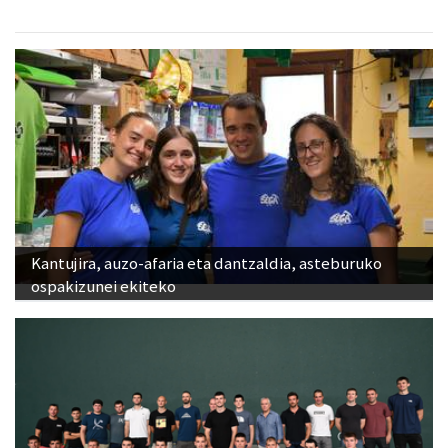
Kantujira, auzo-afaria eta dantzaldia, asteburuko
ospakizunei ekiteko