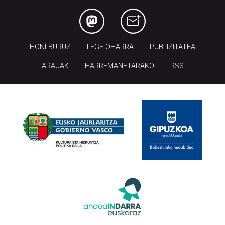
HONI BURUZ
LEGE OHARRA
PUBLIZITATEA
ARAUAK
HARREMANETARAKO
RSS