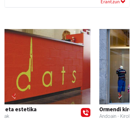
Erantzun
Previous
Next
Ormendi kirolak
Andoain
- Kirol dendak