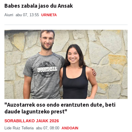
Babes zabala jaso du Ansak
Aiurri
abu 07, 13:55
URNIETA
"Auzotarrek oso ondo erantzuten dute, beti
daude laguntzeko prest"
SORABILLAKO JAIAK 2026
Lide Ruiz Telleria
abu 07, 08:00
ANDOAIN