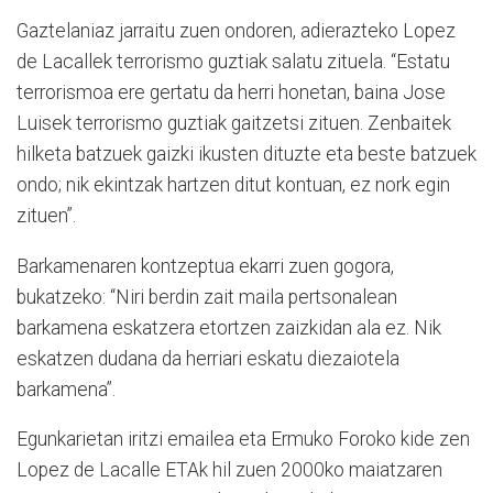
Gaztelaniaz jarraitu zuen ondoren, adierazteko Lopez
de Lacallek terrorismo guztiak salatu zituela. “Estatu
terrorismoa ere gertatu da herri honetan, baina Jose
Luisek terrorismo guztiak gaitzetsi zituen. Zenbaitek
hilketa batzuek gaizki ikusten dituzte eta beste batzuek
ondo; nik ekintzak hartzen ditut kontuan, ez nork egin
zituen”.
Barkamenaren kontzeptua ekarri zuen gogora,
bukatzeko: “Niri berdin zait maila pertsonalean
barkamena eskatzera etortzen zaizkidan ala ez. Nik
eskatzen dudana da herriari eskatu diezaiotela
barkamena”.
Egunkarietan iritzi emailea eta Ermuko Foroko kide zen
Lopez de Lacalle ETAk hil zuen 2000ko maiatzaren