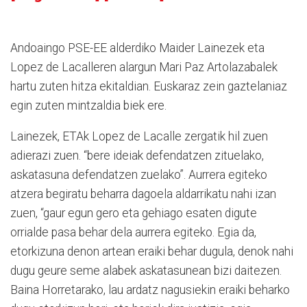
Andoaingo PSE-EE alderdiko Maider Lainezek eta
Lopez de Lacalleren alargun Mari Paz Artolazabalek
hartu zuten hitza ekitaldian. Euskaraz zein gaztelaniaz
egin zuten mintzaldia biek ere.
Lainezek, ETAk Lopez de Lacalle zergatik hil zuen
adierazi zuen. “bere ideiak defendatzen zituelako,
askatasuna defendatzen zuelako”. Aurrera egiteko
atzera begiratu beharra dagoela aldarrikatu nahi izan
zuen, “gaur egun gero eta gehiago esaten digute
orrialde pasa behar dela aurrera egiteko. Egia da,
etorkizuna denon artean eraiki behar dugula, denok nahi
dugu geure seme alabek askatasunean bizi daitezen.
Baina Horretarako, lau ardatz nagusiekin eraiki beharko