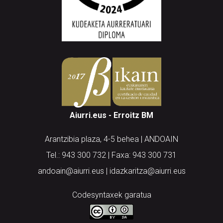
Aiurri.eus - Erroitz BM
Arantzibia plaza, 4-5 behea | ANDOAIN
Tel.: 943 300 732 | Faxa: 943 300 731
andoain@aiurri.eus | idazkaritza@aiurri.eus
Codesyntaxek garatua