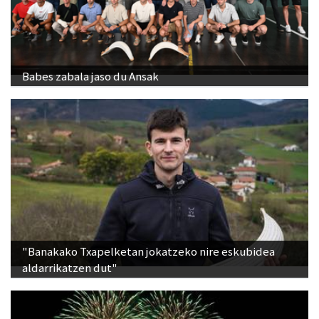
Babes zabala jaso du Ansak
"Banakako Txapelketan jokatzeko nire eskubidea
aldarrikatzen dut"