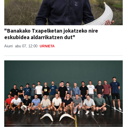
"Banakako Txapelketan jokatzeko nire
eskubidea aldarrikatzen dut"
Aiurri
abu 07, 12:00
URNIETA