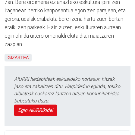
7an. Bere oroimena ez ahazteko eskultura ipini zen
iraganean herriko kanposantua egon zen parajean, eta
gerora, udalak erabakita bere izena hartu zuen bertan
eraiki zen parkeak. Hain zuzen, eskulturaren aurrean
egin ohi da urtero omenaldi ekitaldia, maiatzaren
zazpian.
GIZARTEA
AIURRI hedabideak eskualdeko nortasun hitzak
jaso eta zabaltzen ditu. Harpidedun eginda, tokiko
albisteak euskaraz lantzen dituen komunikabidea
babestuko duzu.
Egin AIURRIkide!