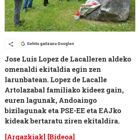
Gehitu gaitzazu Googlen
Jose Luis Lopez de Lacalleren aldeko
omenaldi ekitaldia egin zen
larunbatean. Lopez de Lacalle
Artolazabal familiako kideez gain,
euren lagunak, Andoaingo
bizilagunak eta PSE-EE eta EAJko
kideak bertaratu ziren ekitaldira.
[Argazkiak]
[Bideoa]