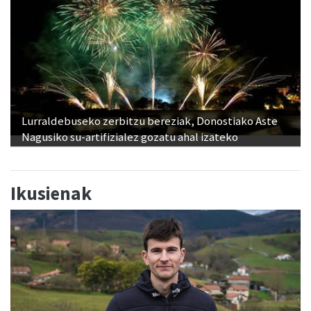
Lurraldebuseko zerbitzu bereziak, Donostiako Aste
Nagusiko su-artifizialez gozatu ahal izateko
Ikusienak