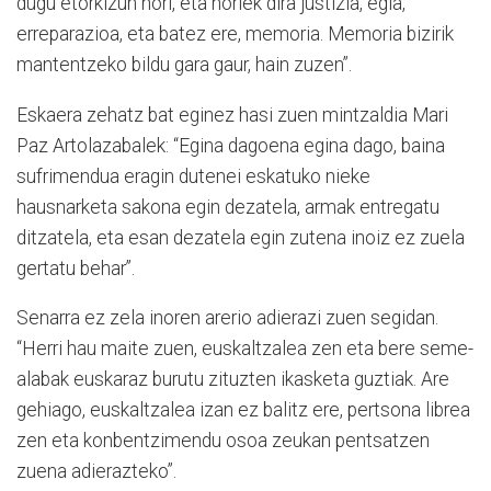
dugu etorkizun hori, eta horiek dira justizia, egia,
erreparazioa, eta batez ere, memoria. Memoria bizirik
mantentzeko bildu gara gaur, hain zuzen”.
Eskaera zehatz bat eginez hasi zuen mintzaldia Mari
Paz Artolazabalek: “Egina dagoena egina dago, baina
sufrimendua eragin dutenei eskatuko nieke
hausnarketa sakona egin dezatela, armak entregatu
ditzatela, eta esan dezatela egin zutena inoiz ez zuela
gertatu behar”.
Senarra ez zela inoren arerio adierazi zuen segidan.
“Herri hau maite zuen, euskaltzalea zen eta bere seme-
alabak euskaraz burutu zituzten ikasketa guztiak. Are
gehiago, euskaltzalea izan ez balitz ere, pertsona librea
zen eta konbentzimendu osoa zeukan pentsatzen
zuena adierazteko”.