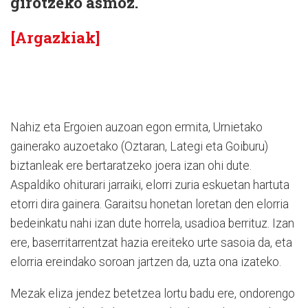
girotzeko asmoz.
[Argazkiak]
Nahiz eta Ergoien auzoan egon ermita, Urnietako
gainerako auzoetako (Oztaran, Lategi eta Goiburu)
biztanleak ere bertaratzeko joera izan ohi dute.
Aspaldiko ohiturari jarraiki, elorri zuria eskuetan hartuta
etorri dira gainera. Garaitsu honetan loretan den elorria
bedeinkatu nahi izan dute horrela, usadioa berrituz. Izan
ere, baserritarrentzat hazia ereiteko urte sasoia da, eta
elorria ereindako soroan jartzen da, uzta ona izateko.
Mezak eliza jendez betetzea lortu badu ere, ondorengo