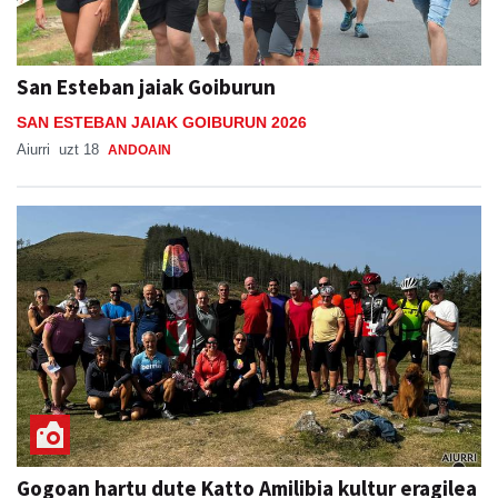
San Esteban jaiak Goiburun
SAN ESTEBAN JAIAK GOIBURUN 2026
Aiurri
uzt 18
ANDOAIN
Gogoan hartu dute Katto Amilibia kultur eragilea