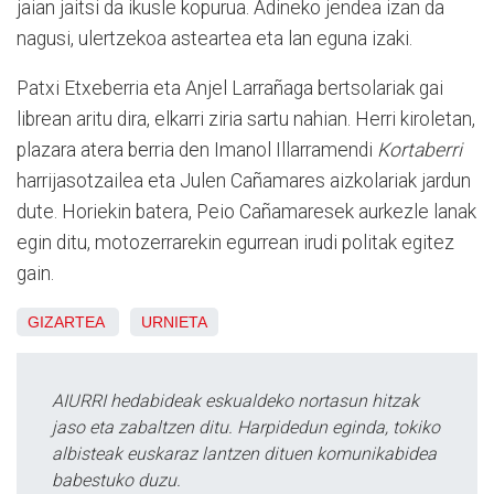
jaian jaitsi da ikusle kopurua. Adineko jendea izan da
nagusi, ulertzekoa asteartea eta lan eguna izaki.
Patxi Etxeberria eta Anjel Larrañaga bertsolariak gai
librean aritu dira, elkarri ziria sartu nahian. Herri kiroletan,
plazara atera berria den Imanol Illarramendi
Kortaberri
harrijasotzailea eta Julen Cañamares aizkolariak jardun
dute. Horiekin batera, Peio Cañamaresek aurkezle lanak
egin ditu, motozerrarekin egurrean irudi politak egitez
gain.
GIZARTEA
URNIETA
AIURRI hedabideak eskualdeko nortasun hitzak
jaso eta zabaltzen ditu. Harpidedun eginda, tokiko
albisteak euskaraz lantzen dituen komunikabidea
babestuko duzu.