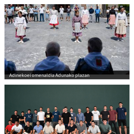
Adinekoei omenaldia Adunako plazan