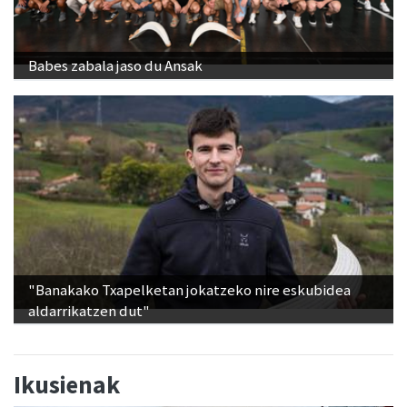
Babes zabala jaso du Ansak
"Banakako Txapelketan jokatzeko nire eskubidea
aldarrikatzen dut"
Ikusienak