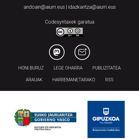
andoain@aiurri.eus | idazkaritza@aiurri.eus
Codesyntaxek garatua
HONI BURUZ
LEGE OHARRA
PUBLIZITATEA
ARAUAK
HARREMANETARAKO
RSS