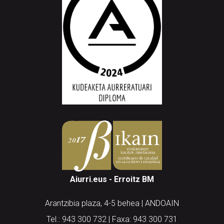
Aiurri.eus - Erroitz BM
Arantzibia plaza, 4-5 behea | ANDOAIN
Tel.: 943 300 732 | Faxa: 943 300 731