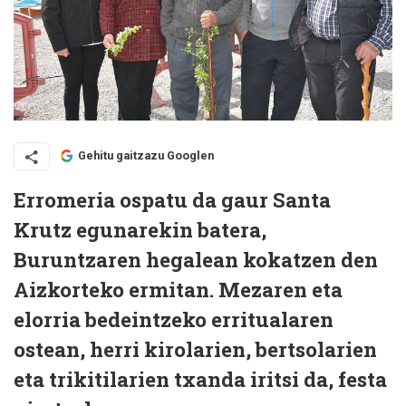
Gehitu gaitzazu Googlen
Erromeria ospatu da gaur Santa
Krutz egunarekin batera,
Buruntzaren hegalean kokatzen den
Aizkorteko ermitan. Mezaren eta
elorria bedeintzeko erritualaren
ostean, herri kirolarien, bertsolarien
eta trikitilarien txanda iritsi da, festa