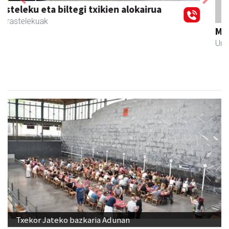
Previous
Next
Muazpi harategia
Urnieta
- Harategiak
Txekor Jateko bazkaria Adunan