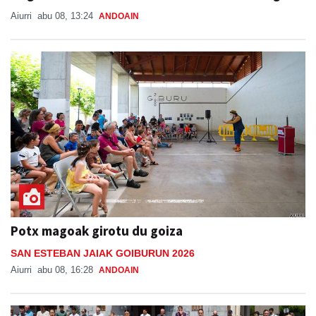
Aiurri
abu 08, 13:24
ANDOAIN
Potx magoak girotu du goiza
SAN ESTEBAN JAIAK GOIBURUN 2026
Aiurri
abu 08, 16:28
ANDOAIN