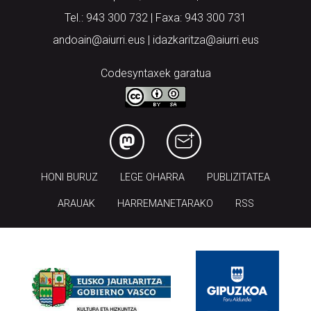
Tel.: 943 300 732 | Faxa: 943 300 731
andoain@aiurri.eus | idazkaritza@aiurri.eus
Codesyntaxek garatua
HONI BURUZ
LEGE OHARRA
PUBLIZITATEA
ARAUAK
HARREMANETARAKO
RSS