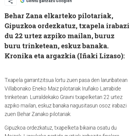
Gehitu gaitzazu Googlen
Behar Zana elkarteko pilotariak,
Gipuzkoa ordezkatuz, txapela irabazi
du 22 urtez azpiko mailan, buruz
buru trinketean, eskuz banaka.
Kronika eta argazkia (Iñaki Lizaso):
Txapela garrantzitsua lortu zuen pasa den larunbatean
Villabonako Eneko Maiz pilotariak Iruñako Larrabide
trinketean. Lurraldekako Gravni txapelketan 22 urtez
azpiko mailan, eskuz banaka nagusitasun osoz irabazi
zuen Behar Zanako pilotariak.
Gipuzkoa ordezkatuz, txapelketa bikaina osatu du