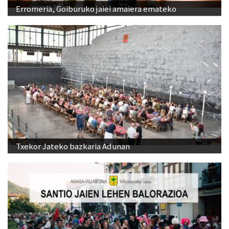
Erromeria, Goiburuko jaiei amaiera emateko
Txekor Jateko bazkaria Adunan