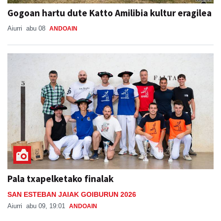
Gogoan hartu dute Katto Amilibia kultur eragilea
Aiurri
abu 08
ANDOAIN
Pala txapelketako finalak
SAN ESTEBAN JAIAK GOIBURUN 2026
Aiurri
abu 09, 19:01
ANDOAIN