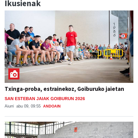
Ikusienak
Txinga-proba, estrainekoz, Goiburuko jaietan
SAN ESTEBAN JAIAK GOIBURUN 2026
Aiurri
abu 09, 09:55
ANDOAIN