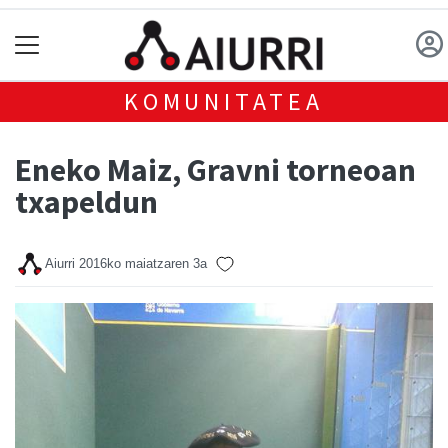
KOMUNITATEA
Eneko Maiz, Gravni torneoan
txapeldun
Aiurri
2016ko maiatzaren 3a