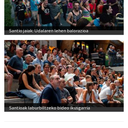
Santio jaiak: Udalaren lehen balorazioa
Santioak laburbiltzeko bideo ikusgarria