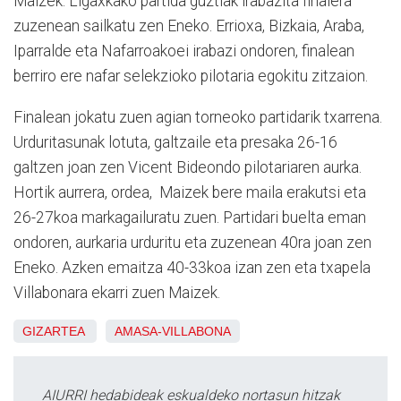
Maizek. Ligaxkako partida guztiak irabazita finalera
zuzenean sailkatu zen Eneko. Errioxa, Bizkaia, Araba,
Iparralde eta Nafarroakoei irabazi ondoren, finalean
berriro ere nafar selekzioko pilotaria egokitu zitzaion.
Finalean jokatu zuen agian torneoko partidarik txarrena.
Urduritasunak lotuta, galtzaile eta presaka 26-16
galtzen joan zen Vicent Bideondo pilotariaren aurka.
Hortik aurrera, ordea, Maizek bere maila erakutsi eta
26-27koa markagailuratu zuen. Partidari buelta eman
ondoren, aurkaria urduritu eta zuzenean 40ra joan zen
Eneko. Azken emaitza 40-33koa izan zen eta txapela
Villabonara ekarri zuen Maizek.
GIZARTEA
AMASA-VILLABONA
AIURRI hedabideak eskualdeko nortasun hitzak