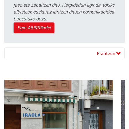
jaso eta zabaltzen ditu. Harpidedun eginda, tokiko
albisteak euskaraz lantzen dituen komunikabidea
babestuko duzu.
Egin AIURRIkide!
Erantzun