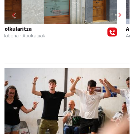
Previous
Next
Amasa kafetegia
Amasa-Villabona
- Gozotegiak