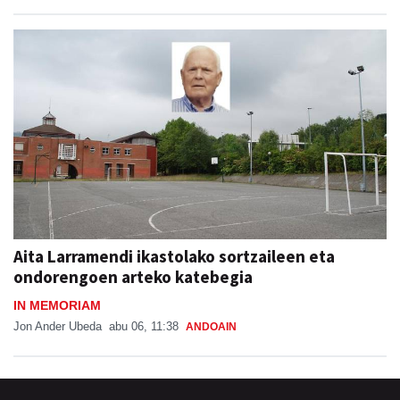
Aita Larramendi ikastolako sortzaileen eta
ondorengoen arteko katebegia
IN MEMORIAM
Jon Ander Ubeda
abu 06, 11:38
ANDOAIN