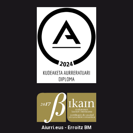
Aiurri.eus - Erroitz BM