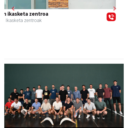
Previous
Next
Muazpi harategia
Urnieta
- Harategiak