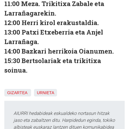
11:00 Meza. Trikitixa Zabale eta
Larrañagarekin.
12:00 Herri kirol erakustaldia.
13:00 Patxi Etxeberria eta Anjel
Larrañaga.
14:00 Bazkari herrikoia Oianumen.
15:30 Bertsolariak eta trikitixa
soinua.
GIZARTEA
URNIETA
AIURRI hedabideak eskualdeko nortasun hitzak
jaso eta zabaltzen ditu. Harpidedun eginda, tokiko
albisteak euskaraz lantzen dituen komunikabidea