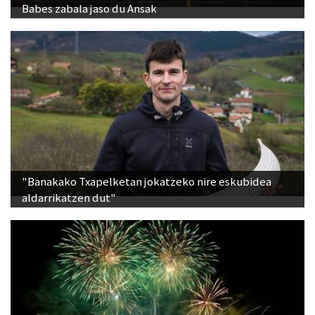
Babes zabala jaso du Ansak
"Banakako Txapelketan jokatzeko nire eskubidea
aldarrikatzen dut"