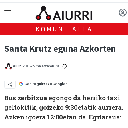
KOMUNITATEA
Santa Krutz eguna Azkorten
Aiurri
2016ko maiatzaren 3a
Gehitu gaitzazu Googlen
Bus zerbitzua egongo da herriko taxi
geltokitik, goizeko 9:30etatik aurrera.
Azken igoera 12:00etan da.
Egitaraua: