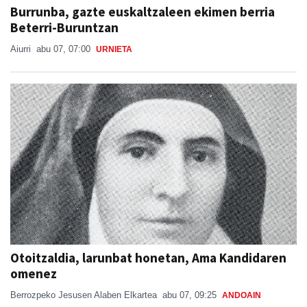
Burrunba, gazte euskaltzaleen ekimen berria
Beterri-Buruntzan
Aiurri
abu 07, 07:00
URNIETA
Otoitzaldia, larunbat honetan, Ama Kandidaren
omenez
Berrozpeko Jesusen Alaben Elkartea
abu 07, 09:25
ANDOAIN