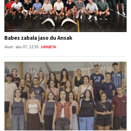
Babes zabala jaso du Ansak
Aiurri
abu 07, 13:55
URNIETA