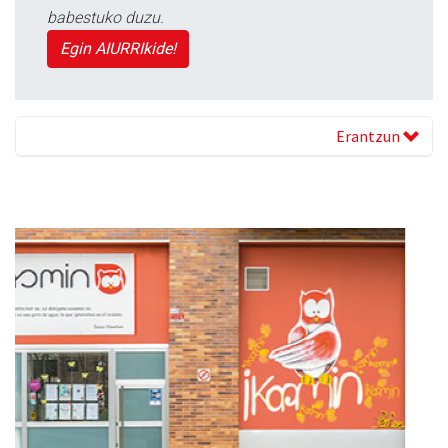
babestuko duzu.
Egin AIURRIkide!
Erantzun