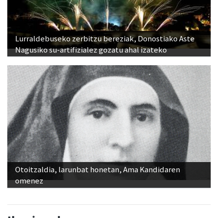
Lurraldebuseko zerbitzu bereziak, Donostiako Aste
Nagusiko su-artifizialez gozatu ahal izateko
Otoitzaldia, larunbat honetan, Ama Kandidaren
omenez