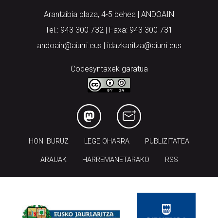
Arantzibia plaza, 4-5 behea | ANDOAIN
Tel.: 943 300 732 | Faxa: 943 300 731
andoain@aiurri.eus | idazkaritza@aiurri.eus
Codesyntaxek garatua
HONI BURUZ
LEGE OHARRA
PUBLIZITATEA
ARAUAK
HARREMANETARAKO
RSS