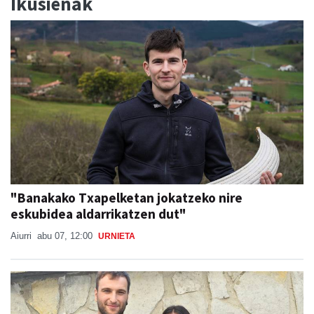
Ikusienak
"Banakako Txapelketan jokatzeko nire
eskubidea aldarrikatzen dut"
Aiurri
abu 07, 12:00
URNIETA