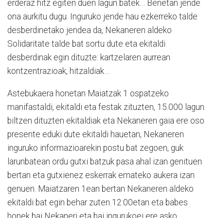
erderaz hitz egiten duen lagun batek… Benetan jende
ona aurkitu dugu. Inguruko jende hau ezkerreko talde
desberdinetako jendea da, Nekaneren aldeko
Solidaritate talde bat sortu dute eta ekitaldi
desberdinak egin dituzte: kartzelaren aurrean
kontzentrazioak, hitzaldiak…
Astebukaera honetan Maiatzak 1 ospatzeko
manifastaldi, ekitaldi eta festak zituzten, 15.000 lagun
biltzen dituzten ekitaldiak eta Nekaneren gaia ere oso
presente eduki dute ekitaldi hauetan, Nekaneren
inguruko informazioarekin postu bat zegoen, guk
larunbatean ordu gutxi batzuk pasa ahal izan genituen
bertan eta gutxienez eskerrak emateko aukera izan
genuen. Maiatzaren 1ean bertan Nekaneren aldeko
ekitaldi bat egin behar zuten 12:00etan eta babes
honek bai Nekaneri eta bai ingurukoei ere asko