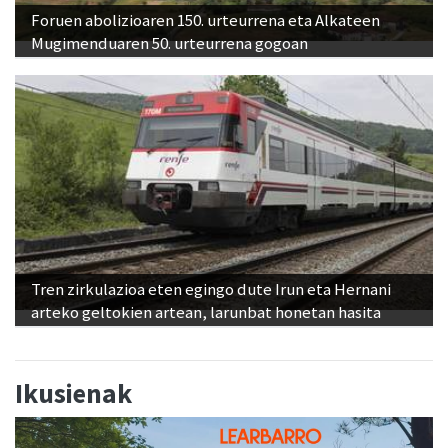
Foruen abolizioaren 150. urteurrena eta Alkateen
Mugimenduaren 50. urteurrena gogoan
Tren zirkulazioa eten egingo dute Irun eta Hernani
arteko geltokien artean, larunbat honetan hasita
Ikusienak