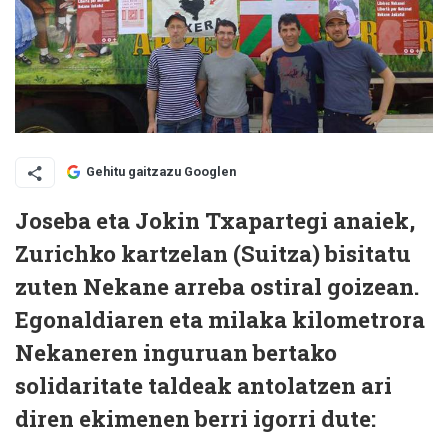
Gehitu gaitzazu Googlen
Joseba eta Jokin Txapartegi anaiek,
Zurichko kartzelan (Suitza) bisitatu
zuten Nekane arreba ostiral goizean.
Egonaldiaren eta milaka kilometrora
Nekaneren inguruan bertako
solidaritate taldeak antolatzen ari
diren ekimenen berri igorri dute: