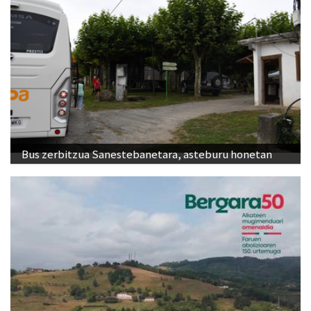
Bus zerbitzua Sanestebanetara, asteburu honetan