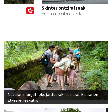
Skinter ontziratzeak
Asteasu
- Ontziratzeak
Naturan murgiltzeko jarduerak, Leizaran Bisitarien
Etxearen eskutik