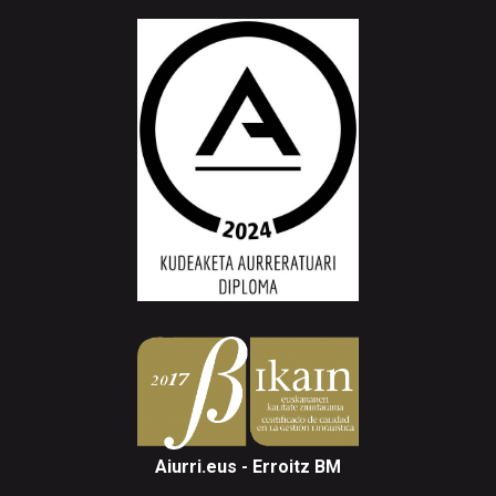
Aiurri.eus - Erroitz BM