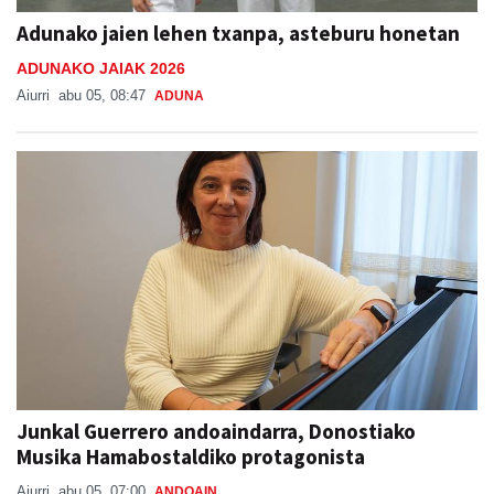
Adunako jaien lehen txanpa, asteburu honetan
ADUNAKO JAIAK 2026
Aiurri
abu 05, 08:47
ADUNA
Junkal Guerrero andoaindarra, Donostiako
Musika Hamabostaldiko protagonista
Aiurri
abu 05, 07:00
ANDOAIN