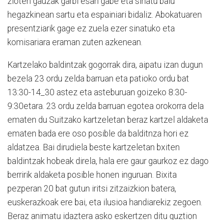
zioten gauzak garbi esan gabe eta sinatu balu
hegazkinean sartu eta espainiari bidaliz. Abokatuaren
presentziarik gage ez zuela ezer sinatuko eta
komisariara eraman zuten azkenean.
Kartzelako baldintzak gogorrak dira, aipatu izan dugun
bezela 23 ordu zelda barruan eta patioko ordu bat
13:30-14_30 astez eta asteburuan goizeko 8:30-
9:30etara. 23 ordu zelda barruan egotea orokorra dela
ematen du Suitzako kartzeletan beraz kartzel aldaketa
ematen bada ere oso posible da balditnza hori ez
aldatzea. Bai dirudiela beste kartzeletan bxiten
baldintzak hobeak direla, hala ere gaur gaurkoz ez dago
berririk aldaketa posible honen inguruan. Bixita
pezperan 20 bat gutun iritsi zitzaizkion batera,
euskerazkoak ere bai, eta ilusioa handiarekiz zegoen.
Beraz animatu idaztera asko eskertzen ditu guztion