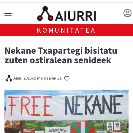
KOMUNITATEA
Nekane Txapartegi bisitatu
zuten ostiralean senideek
Aiurri
2016ko maiatzaren 2a