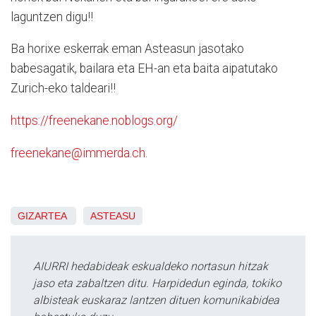
laguntzen digu!!
Ba horixe eskerrak eman Asteasun jasotako
babesagatik, bailara eta EH-an eta baita aipatutako
Zurich-eko taldeari!!
https://freenekane.noblogs.org/
freenekane@immerda.ch
.
GIZARTEA
ASTEASU
AIURRI hedabideak eskualdeko nortasun hitzak
jaso eta zabaltzen ditu. Harpidedun eginda, tokiko
albisteak euskaraz lantzen dituen komunikabidea