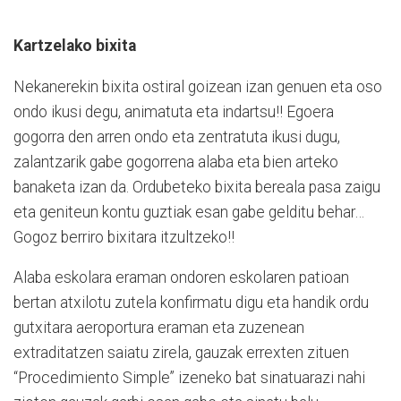
Kartzelako bixita
Nekanerekin bixita ostiral goizean izan genuen eta oso
ondo ikusi degu, animatuta eta indartsu!! Egoera
gogorra den arren ondo eta zentratuta ikusi dugu,
zalantzarik gabe gogorrena alaba eta bien arteko
banaketa izan da. Ordubeteko bixita bereala pasa zaigu
eta geniteun kontu guztiak esan gabe gelditu behar…
Gogoz berriro bixitara itzultzeko!!
Alaba eskolara eraman ondoren eskolaren patioan
bertan atxilotu zutela konfirmatu digu eta handik ordu
gutxitara aeroportura eraman eta zuzenean
extraditatzen saiatu zirela, gauzak errexten zituen
“Procedimiento Simple” izeneko bat sinatuarazi nahi