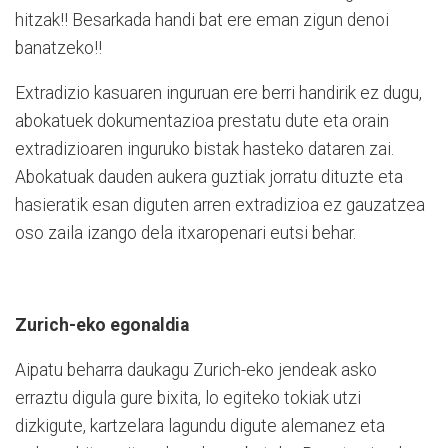
hitzak!! Besarkada handi bat ere eman zigun denoi
banatzeko!!
Extradizio kasuaren inguruan ere berri handirik ez dugu,
abokatuek dokumentazioa prestatu dute eta orain
extradizioaren inguruko bistak hasteko dataren zai.
Abokatuak dauden aukera guztiak jorratu dituzte eta
hasieratik esan diguten arren extradizioa ez gauzatzea
oso zaila izango dela itxaropenari eutsi behar.
Zurich-eko egonaldia
Aipatu beharra daukagu Zurich-eko jendeak asko
erraztu digula gure bixita, lo egiteko tokiak utzi
dizkigute, kartzelara lagundu digute alemanez eta