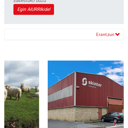
babestuko duzu.
Egin AIURRIkide!
Erantzun
Previous
Next