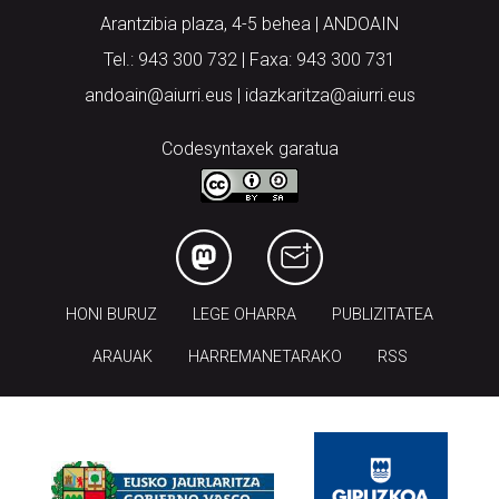
Arantzibia plaza, 4-5 behea | ANDOAIN
Tel.: 943 300 732 | Faxa: 943 300 731
andoain@aiurri.eus | idazkaritza@aiurri.eus
Codesyntaxek garatua
HONI BURUZ
LEGE OHARRA
PUBLIZITATEA
ARAUAK
HARREMANETARAKO
RSS