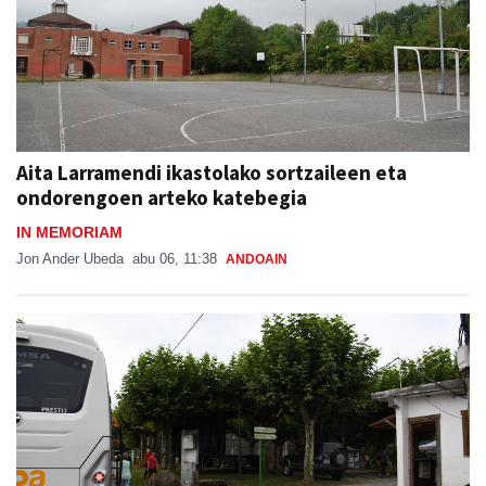
Aita Larramendi ikastolako sortzaileen eta
ondorengoen arteko katebegia
IN MEMORIAM
Jon Ander Ubeda
abu 06, 11:38
ANDOAIN