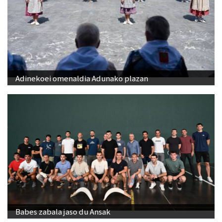
Adinekoei omenaldia Adunako plazan
Babes zabala jaso du Ansak