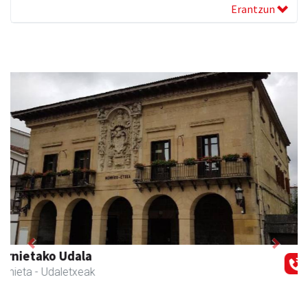
Erantzun
Previous
Next
CESA Formazio Zentroa
Urnieta
- Ikasketak