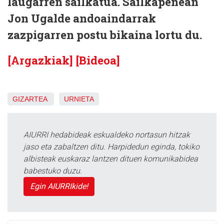
laugarren sailkatua. Sailkapenean
Jon Ugalde andoaindarrak
zazpigarren postu bikaina lortu du.
[Argazkiak]
[Bideoa]
GIZARTEA
URNIETA
AIURRI hedabideak eskualdeko nortasun hitzak
jaso eta zabaltzen ditu. Harpidedun eginda, tokiko
albisteak euskaraz lantzen dituen komunikabidea
babestuko duzu.
Egin AIURRIkide!