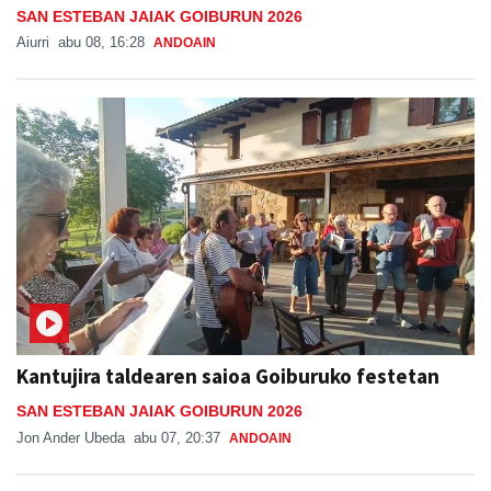
SAN ESTEBAN JAIAK GOIBURUN 2026
Aiurri
abu 08, 16:28
ANDOAIN
Kantujira taldearen saioa Goiburuko festetan
SAN ESTEBAN JAIAK GOIBURUN 2026
Jon Ander Ubeda
abu 07, 20:37
ANDOAIN