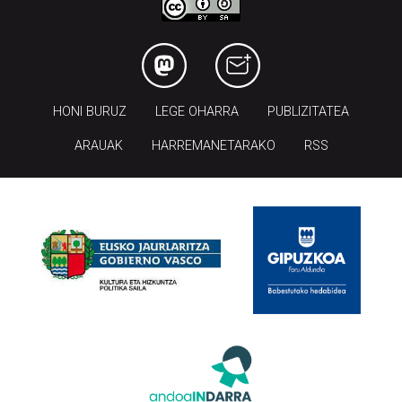
HONI BURUZ
LEGE OHARRA
PUBLIZITATEA
ARAUAK
HARREMANETARAKO
RSS