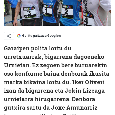
Gehitu gaitzazu Googlen
Garaipen polita lortu du
urretxuarrak, bigarrena dagoeneko
Urnietan. Ez zegoen bere buruarekin
oso konforme baina denborak ikusita
marka bikaina lortu du. Iker Oliveri
izan da bigarrena eta Jokin Lizeaga
urnietarra hirugarrena. Denbora
gutxira sartu da Joxe Amunarriz