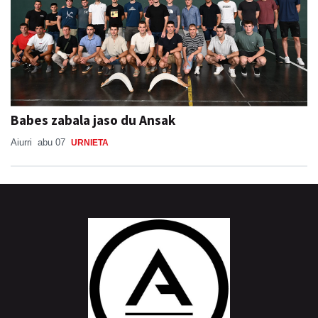
Babes zabala jaso du Ansak
Aiurri
abu 07
URNIETA