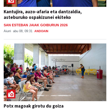
Kantujira, auzo-afaria eta dantzaldia,
asteburuko ospakizunei ekiteko
SAN ESTEBAN JAIAK GOIBURUN 2026
Aiurri
abu 08, 09:31
ANDOAIN
Potx magoak girotu du goiza