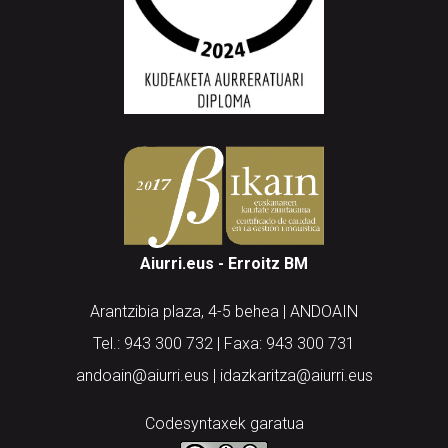
Aiurri.eus - Erroitz BM
Arantzibia plaza, 4-5 behea | ANDOAIN
Tel.: 943 300 732 | Faxa: 943 300 731
andoain@aiurri.eus | idazkaritza@aiurri.eus
Codesyntaxek garatua