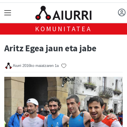
KOMUNITATEA
Aritz Egea jaun eta jabe
Aiurri
2016ko maiatzaren 1a