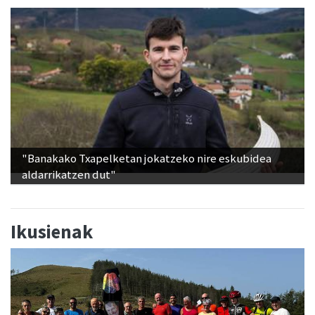
"Banakako Txapelketan jokatzeko nire eskubidea
aldarrikatzen dut"
Ikusienak