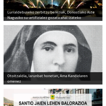
Lurraldebuseko zerbitzu bereziak, Donostiako Aste
Nagusiko su-artifizialez gozatu ahal izateko
Otoitzaldia, larunbat honetan, Ama Kandidaren
omenez