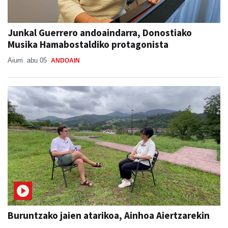
Junkal Guerrero andoaindarra, Donostiako
Musika Hamabostaldiko protagonista
Aiurri
abu 05
ANDOAIN
Buruntzako jaien atarikoa, Ainhoa Aiertzarekin