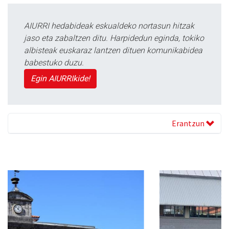
AIURRI hedabideak eskualdeko nortasun hitzak
jaso eta zabaltzen ditu. Harpidedun eginda, tokiko
albisteak euskaraz lantzen dituen komunikabidea
babestuko duzu.
Egin AIURRIkide!
Erantzun