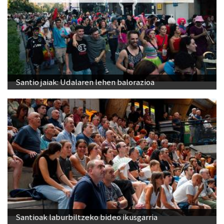
Santio jaiak: Udalaren lehen balorazioa
Santioak laburbiltzeko bideo ikusgarria