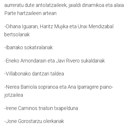
aurreratu dute antolatzaileek; jaialdi dinamikoa eta alaia.
Parte hartzaileen artean:
-Oihana Iguaran, Haritz Mujika eta Unai Mendizabal
bertsolariak
-Ibarrako sokatiralariak
-Eneko Amondarain eta Javi Rivero sukaldariak
-Villabonako dantzari taldea
-Nerea Barriola sopranoa eta Ana Iparragirre piano-
jotzailea
-Irene Caminos trialsin txapelduna
-Jone Gorostarzu olerkariak