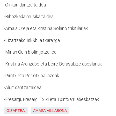
-Oinkari dantza taldea
-Bihozkada musika taldea
-Amaia Oreja eta Kristina Solano trikitilariak
-Lizartzako Isk&bila txaranga
-Mirian Quin biolin-jotzailea
-Kristina Aranzabe eta Leire Berasaluze abeslariak
-Pirritx eta Porrotx pailazoak
-Alurr dantza taldea
-Eresargi, Eresargi Txiki eta Txintxarri abesbatzak.
GIZARTEA
AMASA-VILLABONA