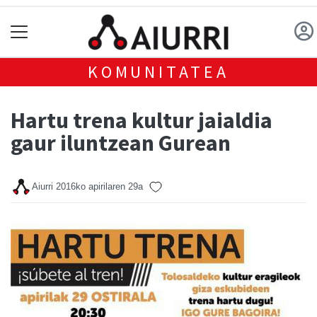
KOMUNITATEA
Hartu trena kultur jaialdia
gaur iluntzean Gurean
Aiurri
2016ko apirilaren 29a