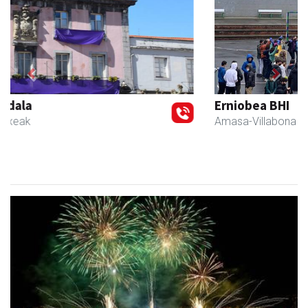
Previous
Next
Erniobea BHI
Amasa-Villabona
- Hezkuntza