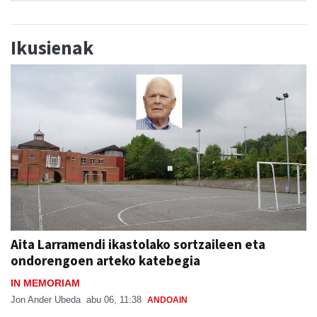
Ikusienak
Aita Larramendi ikastolako sortzaileen eta
ondorengoen arteko katebegia
IN MEMORIAM
Jon Ander Ubeda
abu 06, 11:38
ANDOAIN