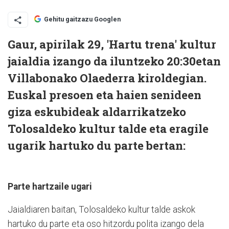
Gehitu gaitzazu Googlen
Gaur, apirilak 29, 'Hartu trena' kultur
jaialdia izango da iluntzeko 20:30etan
Villabonako Olaederra kiroldegian.
Euskal presoen eta haien senideen
giza eskubideak aldarrikatzeko
Tolosaldeko kultur talde eta eragile
ugarik hartuko du parte bertan:
Parte hartzaile ugari
Jaialdiaren baitan, Tolosaldeko kultur talde askok
hartuko du parte eta oso hitzordu polita izango dela