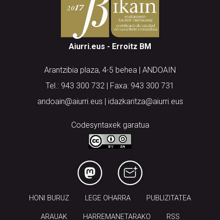
Aiurri.eus - Erroitz BM
Arantzibia plaza, 4-5 behea | ANDOAIN
Tel.: 943 300 732 | Faxa: 943 300 731
andoain@aiurri.eus | idazkaritza@aiurri.eus
Codesyntaxek garatua
HONI BURUZ
LEGE OHARRA
PUBLIZITATEA
ARAUAK
HARREMANETARAKO
RSS