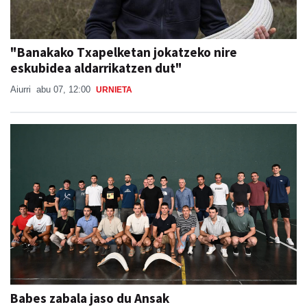
"Banakako Txapelketan jokatzeko nire
eskubidea aldarrikatzen dut"
Aiurri
abu 07, 12:00
URNIETA
Babes zabala jaso du Ansak