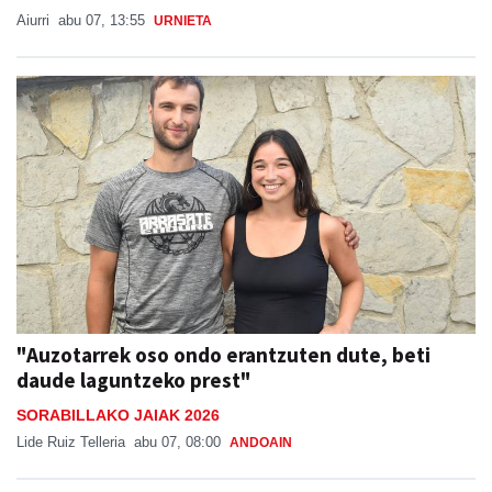
Aiurri
abu 07, 13:55
URNIETA
"Auzotarrek oso ondo erantzuten dute, beti
daude laguntzeko prest"
SORABILLAKO JAIAK 2026
Lide Ruiz Telleria
abu 07, 08:00
ANDOAIN