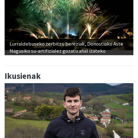
Lurraldebuseko zerbitzu bereziak, Donostiako Aste
Nagusiko su-artifizialez gozatu ahal izateko
Ikusienak