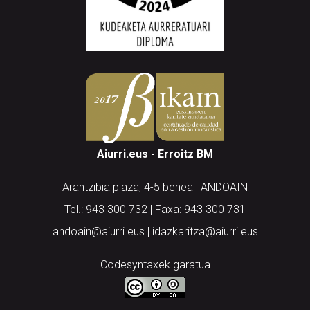
Aiurri.eus - Erroitz BM
Arantzibia plaza, 4-5 behea | ANDOAIN
Tel.: 943 300 732 | Faxa: 943 300 731
andoain@aiurri.eus | idazkaritza@aiurri.eus
Codesyntaxek garatua