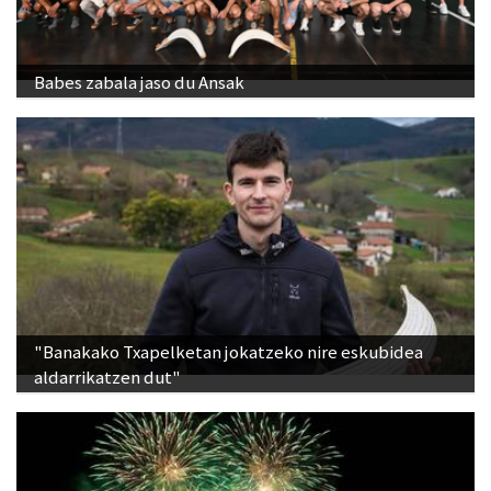
Babes zabala jaso du Ansak
"Banakako Txapelketan jokatzeko nire eskubidea
aldarrikatzen dut"