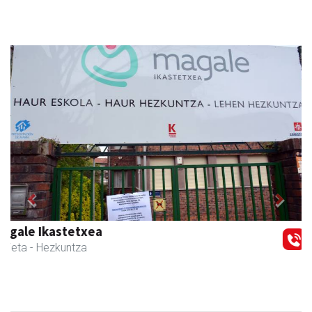
Previous
Next
Ikasmin ikasketa zentroa
Urnieta
- Ikasketa zentroak