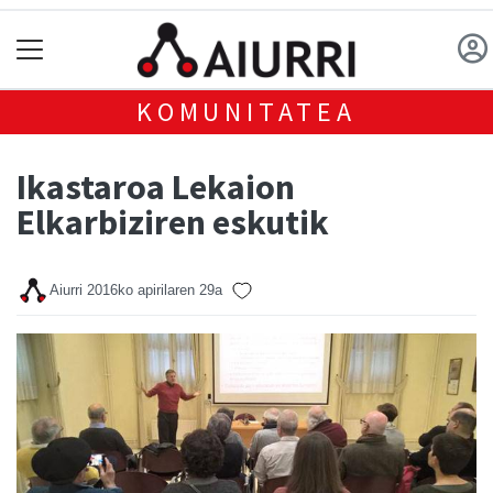
KOMUNITATEA
Ikastaroa Lekaion
Elkarbiziren eskutik
Aiurri
2016ko apirilaren 29a