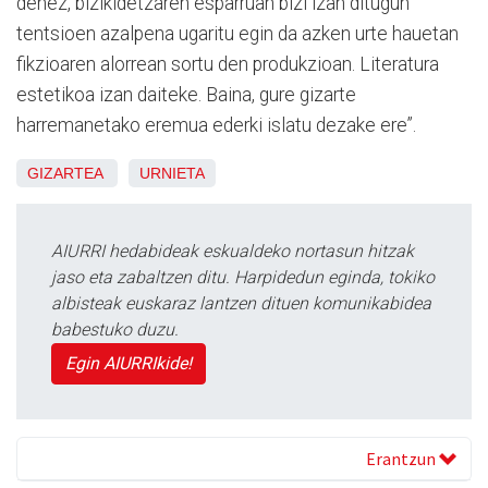
denez, bizikidetzaren esparruan bizi izan ditugun
tentsioen azalpena ugaritu egin da azken urte hauetan
fikzioaren alorrean sortu den produkzioan. Literatura
estetikoa izan daiteke. Baina, gure gizarte
harremanetako eremua ederki islatu dezake ere”.
GIZARTEA
URNIETA
AIURRI hedabideak eskualdeko nortasun hitzak
jaso eta zabaltzen ditu. Harpidedun eginda, tokiko
albisteak euskaraz lantzen dituen komunikabidea
babestuko duzu.
Egin AIURRIkide!
Erantzun