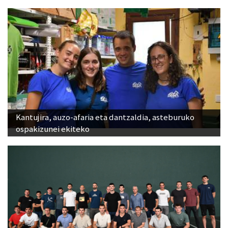
Kantujira, auzo-afaria eta dantzaldia, asteburuko
ospakizunei ekiteko