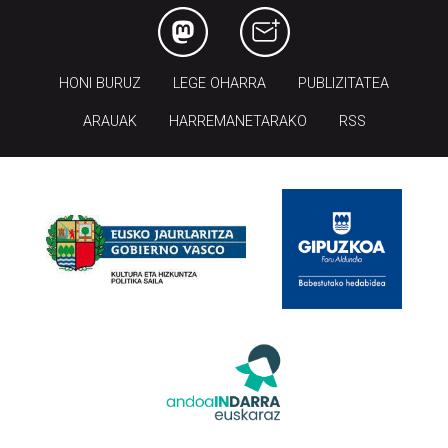
HONI BURUZ
LEGE OHARRA
PUBLIZITATEA
ARAUAK
HARREMANETARAKO
RSS