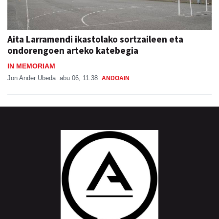
Aita Larramendi ikastolako sortzaileen eta
ondorengoen arteko katebegia
IN MEMORIAM
Jon Ander Ubeda
abu 06, 11:38
ANDOAIN