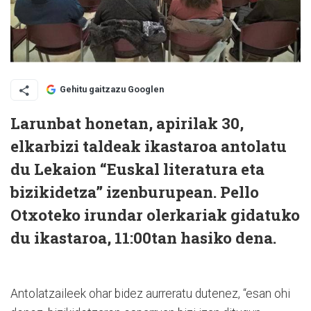
Gehitu gaitzazu Googlen
Larunbat honetan, apirilak 30,
elkarbizi taldeak ikastaroa antolatu
du Lekaion “Euskal literatura eta
bizikidetza” izenburupean. Pello
Otxoteko irundar olerkariak gidatuko
du ikastaroa, 11:00tan hasiko dena.
Antolatzaileek ohar bidez aurreratu dutenez, “esan ohi